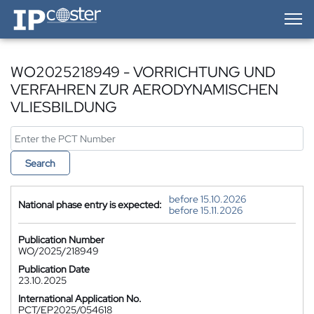
IP-Coster — Home
WO2025218949 - VORRICHTUNG UND
VERFAHREN ZUR AERODYNAMISCHEN
VLIESBILDUNG
Search
before 15.10.2026
National phase entry is expected:
before 15.11.2026
Publication Number
WO/2025/218949
Publication Date
23.10.2025
International Application No.
PCT/EP2025/054618