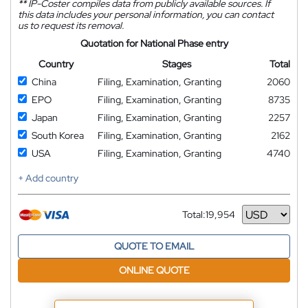
**
IP-Coster compiles data from publicly available sources. If
this data includes your personal information, you can contact
us to request its removal.
Quotation for National Phase entry
Country
Stages
Total
China
Filing, Examination, Granting
2060
EPO
Filing, Examination, Granting
8735
Japan
Filing, Examination, Granting
2257
South Korea
Filing, Examination, Granting
2162
USA
Filing, Examination, Granting
4740
+ Add country
Total:
19,954
Currency
QUOTE TO EMAIL
ONLINE QUOTE