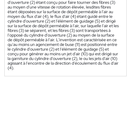
d'ouverture (2) étant conçu pour faire tourner des fibres (3)
au moyen d'une vitesse de rotation élevée, lesdites fibres
étant déposées sur la surface de dépôt perméable à l'air au
moyen du flux d'air (4), le flux d'air (4) étant guidé entre le
cylindre d'ouverture (2) et l'élément de guidage (5) et dirigé
sur la surface de dépôt perméable à l'air, sur laquelle l'air et les
fibres (3) se séparent, et les fibres (3) sont transportées à
l'opposé du cylindre d'ouverture (2) au moyen de la surface
de dépôt perméable à l'air. L'invention est caractérisée en ce
qu'au moins un agencement de buse (11) est positionné entre
le cylindre d'ouverture (2) et l'élément de guidage (5) et
conçu pour générer au moins un jet d'air (10) qui est dirigé sur
la garniture du cylindre d'ouverture (2), le ou les jets d'air (10)
agissant à l'encontre de la direction d'écoulement du flux d'air
(4).