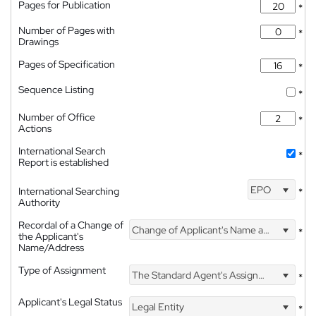
Pages for Publication
*
Number of Pages with
*
Drawings
Pages of Specification
*
Sequence Listing
*
Number of Office
*
Actions
International Search
*
Report is established
EPO
International Searching
*
Authority
Recordal of a Change of
Change of Applicant's Name and Address
*
the Applicant's
Name/Address
Type of Assignment
The Standard Agent's Assignment
*
Applicant's Legal Status
Legal Entity
*