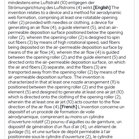
mindestens eine Luftstrahl (10) entgegen der
Strömungsrichtung des Luftstroms (4) wirkt.
[English]
The
invention relates to a device and a method for aerodynamic
web formation, comprising at least one rotatable opening
roller (2) provided with needles or clothing, a device for
generating an air flow (4), a guide element (5), and an air-
permeable deposition surface positioned below the opening
roller (2), wherein the opening roller (2) is designed to spin
out fibers (3) by means of high rotational speed, said fibers
being deposited on the air-permeable deposition surface by
means of the air flow (4), wherein the air flow (4) is guided
between the opening roller (2) and the guide element (5) and
directed onto the air-permeable deposition surface, on which
the air and fibers (3) separate, and the fibers (3) are
transported away from the opening roller (2) by means of the
air-permeable deposition surface. The invention is
characterized in that at least one nozzle arrangement (11) is
positioned between the opening roller (2) and the guide
element (5) and designed to generate at least one air jet (10)
which is directed onto the clothing of the opening roller (2),
wherein the at least one air jet (10) acts counter to the flow
direction of the air flow (4).
[French]
L'invention concerne un
dispositif et un procédé de formation de voile
aérodynamique, comprenant au moins un cylindre
d'ouverture rotatif (2) pourvu d'aiguilles ou de garniture, un
dispositif de génération d'un flux d'air (4), un élément de
guidage (5), et une surface de dépôt perméable à l'air
positionnée sous le cylindre d'ouverture (2), le cylindre