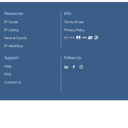
Resources
Info
IP-Guide
Terms of Use
IP-Listing
Privacy Policy
News & Events
Accepted payment methods
IP-Workflow
Support
Follow Us
Help
FAQ
Contact Us
Download our App
Google Play
Apple Store