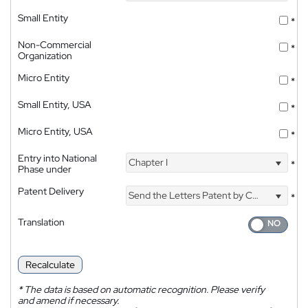
Small Entity
*
Non-Commercial
*
Organization
Micro Entity
*
Small Entity, USA
*
Micro Entity, USA
*
Entry into National
Chapter I
*
Phase under
Patent Delivery
Send the Letters Patent by Courier
*
Translation
Recalculate
*
The data is based on automatic recognition. Please verify
and amend if necessary.