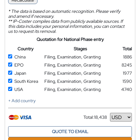
Recalculate
*
The data is based on automatic recognition. Please verify
and amend if necessary.
**
IP-Coster compiles data from publicly available sources. If
this data includes your personal information, you can contact
us to request its removal.
Quotation for National Phase entry
Country
Stages
Total
China
Filing, Examination, Granting
1886
EPO
Filing, Examination, Granting
8245
Japan
Filing, Examination, Granting
1977
South Korea
Filing, Examination, Granting
1590
USA
Filing, Examination, Granting
4740
+ Add country
Total:
18,438
Currency
QUOTE TO EMAIL