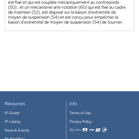
est fixé et qui est couplée mécaniquement au contrepoids
(50) ; et un mécanisme anti-rotation (60) qui est fixé au cadre
de maintien (52), est disposé sur la liaison d'extrémité de
moyen de suspension (54) et est conçu pour empêcher la
liaison d'extrémité de moyen de suspension (54) de tourner.
Resources
Info
IP-Guide
Terms of Use
IP-Listing
Privacy Policy
News & Events
Accepted payment methods