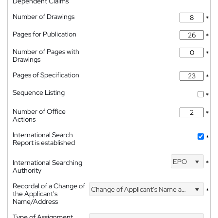
Dependent Claims
Number of Drawings
*
Pages for Publication
*
Number of Pages with
*
Drawings
Pages of Specification
*
Sequence Listing
*
Number of Office
*
Actions
International Search
*
Report is established
EPO
International Searching
*
Authority
Recordal of a Change of
Change of Applicant's Name and Address
*
the Applicant's
Name/Address
Type of Assignment