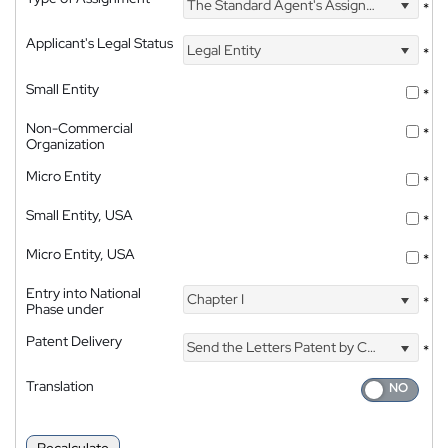
The Standard Agent's Assignment
*
Applicant's Legal Status
Legal Entity
*
Small Entity
*
Non-Commercial
*
Organization
Micro Entity
*
Small Entity, USA
*
Micro Entity, USA
*
Entry into National
Chapter I
*
Phase under
Patent Delivery
Send the Letters Patent by Courier
*
Translation