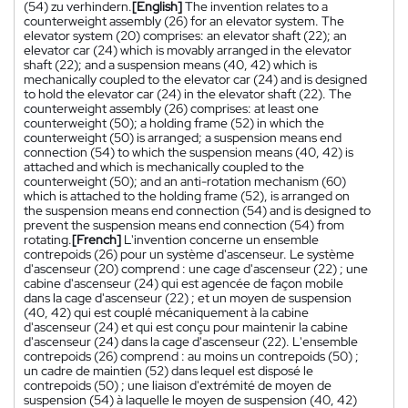
(54) zu verhindern.
[English]
The invention relates to a
counterweight assembly (26) for an elevator system. The
elevator system (20) comprises: an elevator shaft (22); an
elevator car (24) which is movably arranged in the elevator
shaft (22); and a suspension means (40, 42) which is
mechanically coupled to the elevator car (24) and is designed
to hold the elevator car (24) in the elevator shaft (22). The
counterweight assembly (26) comprises: at least one
counterweight (50); a holding frame (52) in which the
counterweight (50) is arranged; a suspension means end
connection (54) to which the suspension means (40, 42) is
attached and which is mechanically coupled to the
counterweight (50); and an anti-rotation mechanism (60)
which is attached to the holding frame (52), is arranged on
the suspension means end connection (54) and is designed to
prevent the suspension means end connection (54) from
rotating.
[French]
L'invention concerne un ensemble
contrepoids (26) pour un système d'ascenseur. Le système
d'ascenseur (20) comprend : une cage d'ascenseur (22) ; une
cabine d'ascenseur (24) qui est agencée de façon mobile
dans la cage d'ascenseur (22) ; et un moyen de suspension
(40, 42) qui est couplé mécaniquement à la cabine
d'ascenseur (24) et qui est conçu pour maintenir la cabine
d'ascenseur (24) dans la cage d'ascenseur (22). L'ensemble
contrepoids (26) comprend : au moins un contrepoids (50) ;
un cadre de maintien (52) dans lequel est disposé le
contrepoids (50) ; une liaison d'extrémité de moyen de
suspension (54) à laquelle le moyen de suspension (40, 42)