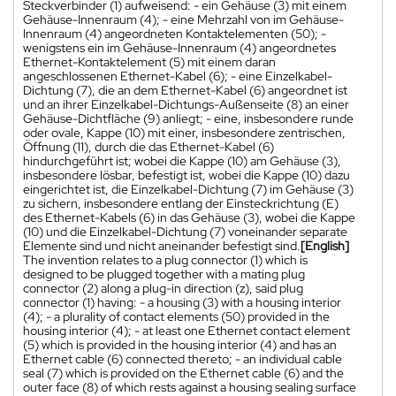
Steckverbinder (1) aufweisend: - ein Gehäuse (3) mit einem
Gehäuse-Innenraum (4); - eine Mehrzahl von im Gehäuse-
Innenraum (4) angeordneten Kontaktelementen (50); -
wenigstens ein im Gehäuse-Innenraum (4) angeordnetes
Ethernet-Kontaktelement (5) mit einem daran
angeschlossenen Ethernet-Kabel (6); - eine Einzelkabel-
Dichtung (7), die an dem Ethernet-Kabel (6) angeordnet ist
und an ihrer Einzelkabel-Dichtungs-Außenseite (8) an einer
Gehäuse-Dichtfläche (9) anliegt; - eine, insbesondere runde
oder ovale, Kappe (10) mit einer, insbesondere zentrischen,
Öffnung (11), durch die das Ethernet-Kabel (6)
hindurchgeführt ist; wobei die Kappe (10) am Gehäuse (3),
insbesondere lösbar, befestigt ist, wobei die Kappe (10) dazu
eingerichtet ist, die Einzelkabel-Dichtung (7) im Gehäuse (3)
zu sichern, insbesondere entlang der Einsteckrichtung (E)
des Ethernet-Kabels (6) in das Gehäuse (3), wobei die Kappe
(10) und die Einzelkabel-Dichtung (7) voneinander separate
Elemente sind und nicht aneinander befestigt sind.
[English]
The invention relates to a plug connector (1) which is
designed to be plugged together with a mating plug
connector (2) along a plug-in direction (z), said plug
connector (1) having: - a housing (3) with a housing interior
(4); - a plurality of contact elements (50) provided in the
housing interior (4); - at least one Ethernet contact element
(5) which is provided in the housing interior (4) and has an
Ethernet cable (6) connected thereto; - an individual cable
seal (7) which is provided on the Ethernet cable (6) and the
outer face (8) of which rests against a housing sealing surface