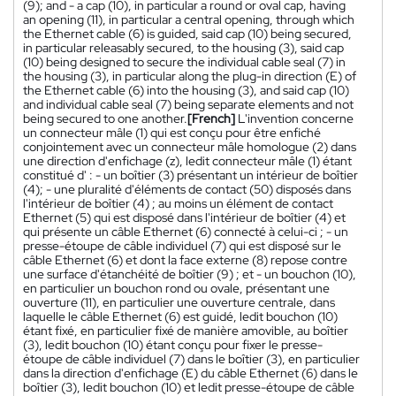
(9); and - a cap (10), in particular a round or oval cap, having
an opening (11), in particular a central opening, through which
the Ethernet cable (6) is guided, said cap (10) being secured,
in particular releasably secured, to the housing (3), said cap
(10) being designed to secure the individual cable seal (7) in
the housing (3), in particular along the plug-in direction (E) of
the Ethernet cable (6) into the housing (3), and said cap (10)
and individual cable seal (7) being separate elements and not
being secured to one another.
[French]
L'invention concerne
un connecteur mâle (1) qui est conçu pour être enfiché
conjointement avec un connecteur mâle homologue (2) dans
une direction d'enfichage (z), ledit connecteur mâle (1) étant
constitué d' : - un boîtier (3) présentant un intérieur de boîtier
(4); - une pluralité d'éléments de contact (50) disposés dans
l'intérieur de boîtier (4) ; au moins un élément de contact
Ethernet (5) qui est disposé dans l'intérieur de boîtier (4) et
qui présente un câble Ethernet (6) connecté à celui-ci ; - un
presse-étoupe de câble individuel (7) qui est disposé sur le
câble Ethernet (6) et dont la face externe (8) repose contre
une surface d'étanchéité de boîtier (9) ; et - un bouchon (10),
en particulier un bouchon rond ou ovale, présentant une
ouverture (11), en particulier une ouverture centrale, dans
laquelle le câble Ethernet (6) est guidé, ledit bouchon (10)
étant fixé, en particulier fixé de manière amovible, au boîtier
(3), ledit bouchon (10) étant conçu pour fixer le presse-
étoupe de câble individuel (7) dans le boîtier (3), en particulier
dans la direction d'enfichage (E) du câble Ethernet (6) dans le
boîtier (3), ledit bouchon (10) et ledit presse-étoupe de câble