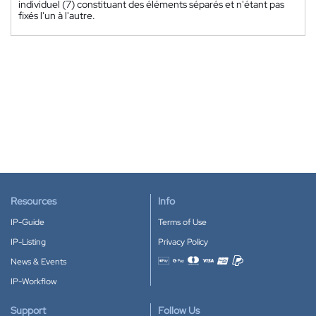
individuel (7) constituant des éléments séparés et n'étant pas
fixés l'un à l'autre.
Resources
Info
IP-Guide
Terms of Use
IP-Listing
Privacy Policy
News & Events
Accepted payment methods
IP-Workflow
Support
Follow Us