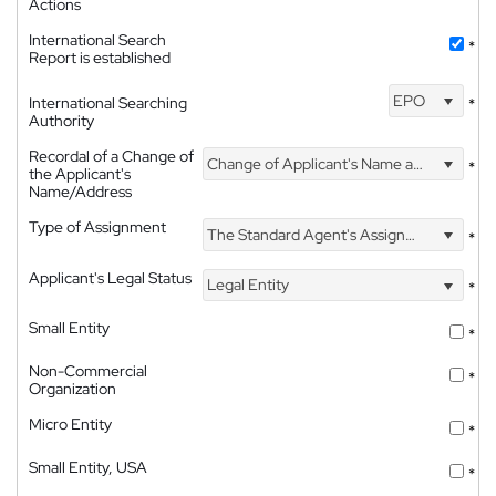
Actions
International Search
*
Report is established
EPO
International Searching
*
Authority
Recordal of a Change of
Change of Applicant's Name and Address
*
the Applicant's
Name/Address
Type of Assignment
The Standard Agent's Assignment
*
Applicant's Legal Status
Legal Entity
*
Small Entity
*
Non-Commercial
*
Organization
Micro Entity
*
Small Entity, USA
*