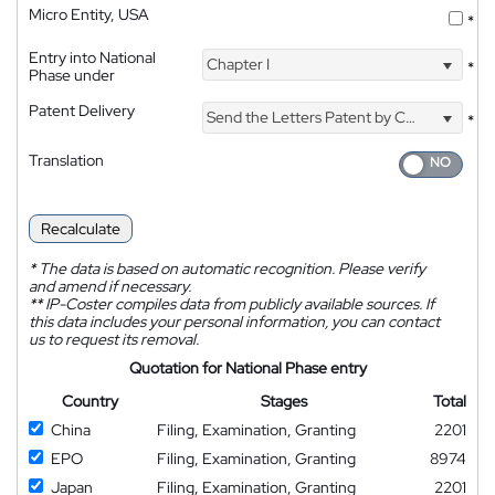
Micro Entity, USA
*
Entry into National
Chapter I
*
Phase under
Patent Delivery
Send the Letters Patent by Courier
*
Translation
Recalculate
*
The data is based on automatic recognition. Please verify
and amend if necessary.
**
IP-Coster compiles data from publicly available sources. If
this data includes your personal information, you can contact
us to request its removal.
Quotation for National Phase entry
Country
Stages
Total
China
Filing, Examination, Granting
2201
EPO
Filing, Examination, Granting
8974
Japan
Filing, Examination, Granting
2201