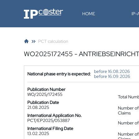
IP-Coster
HOME
IP
PCT calculation
WO2025172455 - ANTRIEBSEINRICH
before 16.08.2026
National phase entry is expected:
before 16.09.2026
Publication Number
WO/2025/172455
Total Num
Publication Date
21.08.2025
Number of
Claims
International Application No.
PCT/EP2025/053887
Number of 
International Filing Date
13.02.2025
Number of