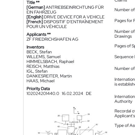
Claims
Title **
[German]
ANTRIEBSEINRICHTUNG FÜR
Number of
EIN FAHRZEUG
[English]
DRIVE DEVICE FOR A VEHICLE
Pages for 
[French]
DISPOSITIF D'ENTRAÎNEMENT
POUR UN VÉHICULE
Number of
Applicants **
Drawings
ZF FRIEDRICHSHAFEN AG
Pages of S
Inventors
BECK, Stefan
WILLEMS, Samuel
Sequence L
HIMMELSBACH, Raphael
REISCH, Matthias
Number of 
IGL, Stefan
DANKESREITER, Martin
Internatio
HAAS, Michael
is establis
Priority Data
102024201440.0
16.02.2024
DE
Internatio
Authority
Recordal o
Applicant
Type of A