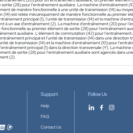
entraînement (20) pour un entraînement auxiliaire, un premier élément de
sortie (28) pour l'entraînement auxiliaire. La machine d'entraînement (10
ent de manière fonctionnelle à une unité de transmission (14) au moyen d
on (14) est reliée mécaniquement de manière fonctionnelle au premier élém
ntraînement principal (1), l'unité de transmission (14) et la machine d'en
nt à un axe d'entraînement (2). La machine d'entraînement (20) pour l'e
 fonctionnelle au premier élément de sortie (28) pour l'entraînement au
raînement auxiliaire. L'élément de commutation (42) pour l'entraînement 
'entraînement principal et l'unité de transmission (14) dans une direction t
unité de transmission (14) et la machine d'entraînement (10) pour l'entra
d'entraînement principal (1) dans la direction transversale (Y). La machine
ment de sortie (28) pour l'entraînement auxiliaire sont agencés dans une d
ment (2).
Support
Follow Us
Help
FAQ
Contact Us