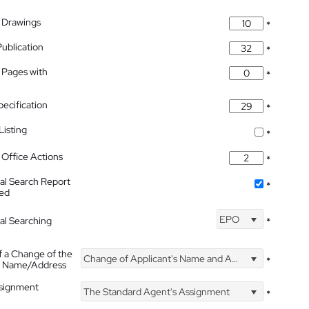
 Drawings
*
Publication
*
 Pages with
*
pecification
*
isting
*
Office Actions
*
nal Search Report
*
hed
EPO
nal Searching
*
f a Change of the
Change of Applicant's Name and Address
*
's Name/Address
ssignment
The Standard Agent's Assignment
*