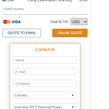
USA
Filing, Examination, Granting
4740
+ Add country
Total:
18,720
Currency
QUOTE TO EMAIL
ONLINE QUOTE
Contact Us
Country
Invention (PCT National Phase)