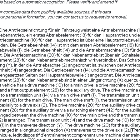
is based on automatic recognition. Please verify and amend if
 compiles data from publicly available sources. If this data
ur personal information, you can contact us to request its removal.
Eine Antriebseinrichtung für ein Fahrzeug weist eine Antriebsmaschine (
Nebenantrieb, ein erstes Abtriebselement (18) für den Hauptantrieb und 
triebsmaschine (10) für den Hauptantrieb ist über eine Hauptantriebswell
den. Die Getriebeeinheit (14) ist mit dem ersten Abtriebselement (18) 
bswelle (1), die Getriebeeinheit (14) und die Antriebsmaschine (10) für d
. Die Antriebsmaschine (20) für den Nebenantrieb ist über ein Schaltel
ement (28) für den Nebenantrieb mechanisch wirkverbindbar. Das Schalte
ng (Y), in der die Antriebsachse (2) angeordnet ist, zwischen der Antrie
nheit (14) angeordnet. Die Getriebeeinheit (14) und die Antriebsmaschine
engesetzten Seiten der Hauptantriebswelle (1) angeordnet. Die Antriebs
ement (28) für den Nebenantrieb sind in einer Längsrichtung (X) quer zu
a vehicle has a drive machine (10) for a main drive, a drive machine (20) for
and a first output element (28) for the auxiliary drive. The drive machine 
o a transmission unit (14) via a main drive shaft (1). The transmission unit
ent (18) for the main drive. The main drive shaft (1), the transmission uni
axially to a drive axis (2). The drive machine (20) for the auxiliary drive
ent (28) for the auxiliary drive via a switching element (42) for the auxili
ranged between the drive machine (10) for the main drive and the transmissi
(2) is arranged. The transmission unit (14) and the drive machine (10) for 
 (1) in the transverse direction (Y). The drive machine (20) for the auxiliar
rranged in a longitudinal direction (X) transverse to the drive axis (2).
[Fre
hicule, ledit dispositif d'entraînement comprenant une machine d'entraî