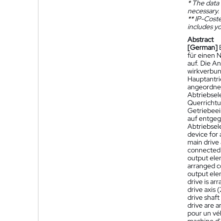
*
The data 
necessary.
**
IP-Coster
includes yo
Abstract
[German]
für einen 
auf. Die An
wirkverbun
Hauptantrie
angeordnet
Abtriebsel
Querrichtu
Getriebeei
auf entgeg
Abtriebsel
device for 
main drive 
connected t
output elem
arranged co
output elem
drive is ar
drive axis 
drive shaft
drive are a
pour un vé