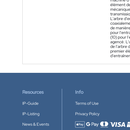
machine d'
élément de 
mécaniquem
transmissi
L'arbre d'e
coaxialeme
de manière
pour l'ent
(10) pour l
agencé. L'
de l'arbre 
premier élé
d'entraîne
Resources
Info
IP-Guide
Terms of Use
IP-Listing
Privacy Policy
News & Events
Accepted payment methods