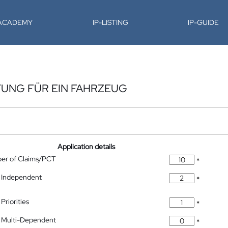
-ACADEMY
IP-LISTING
IP-GUIDE
TUNG FÜR EIN FAHRZEUG
Application details
ber of Claims/PCT
*
 Independent
*
Priorities
*
 Multi-Dependent
*