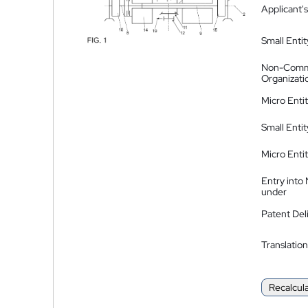
Applicant's
Small Entit
Non-Comm
Organizati
Micro Enti
Small Enti
Micro Enti
Entry into
under
Patent Del
Translation
Recalcul