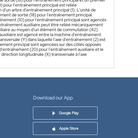
 sortie (18) pour l'entraînement principal et un premier
) pour l'entraînement principal est reliée
'un arbre d'entraînement principal (1). L'unité de
ent de sortie (18) pour l'entraînement principal.
traînement (10) pour l'entraînement principal sont agencés
ntraînement auxiliaire peut être reliée mécaniquement
xiliaire au moyen d'un élément de commutation (42)
auxiliaire est agencé entre la machine d'entraînement
ransversale (Y) dans laquelle l'axe d'entraînement (2) est
înement principal sont agencées sur des côtés opposés
 d'entraînement (20) pour l'entraînement auxiliaire et le
irection longitudinale (X) transversale à l'axe
Download our App
Google Play
Apple Store