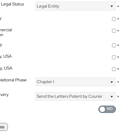
 Legal Status
Legal Entity
*
y
*
ercial
*
on
ty
*
ty, USA
*
ty, USA
*
 National Phase
Chapter I
*
ivery
Send the Letters Patent by Courier
*
ate