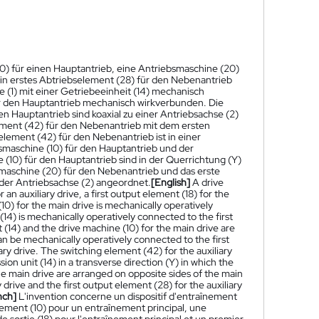
10) für einen Hauptantrieb, eine Antriebsmaschine (20)
ein erstes Abtriebselement (28) für den Nebenantrieb
e (1) mit einer Getriebeeinheit (14) mechanisch
für den Hauptantrieb mechanisch wirkverbunden. Die
en Hauptantrieb sind koaxial zu einer Antriebsachse (2)
ement (42) für den Nebenantrieb mit dem ersten
lement (42) für den Nebenantrieb ist in einer
bsmaschine (10) für den Hauptantrieb und der
 (10) für den Hauptantrieb sind in der Querrichtung (Y)
maschine (20) für den Nebenantrieb und das erste
 der Antriebsachse (2) angeordnet.
[English]
A drive
 an auxiliary drive, a first output element (18) for the
(10) for the main drive is mechanically operatively
 (14) is mechanically operatively connected to the first
t (14) and the drive machine (10) for the main drive are
 can be mechanically operatively connected to the first
ary drive. The switching element (42) for the auxiliary
on unit (14) in a transverse direction (Y) in which the
the main drive are arranged on opposite sides of the main
y drive and the first output element (28) for the auxiliary
nch]
L'invention concerne un dispositif d'entraînement
nement (10) pour un entraînement principal, une