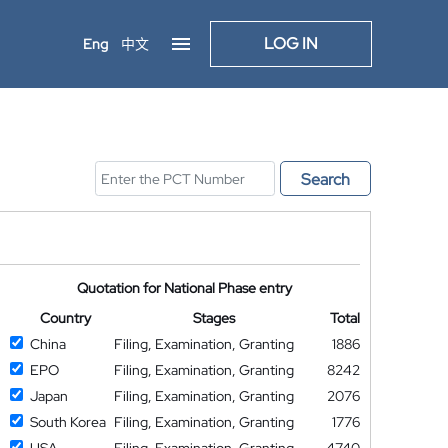
LOG IN
Eng
中文
Search
Quotation for National Phase entry
Country
Stages
Total
China
Filing, Examination, Granting
1886
EPO
Filing, Examination, Granting
8242
Japan
Filing, Examination, Granting
2076
South Korea
Filing, Examination, Granting
1776