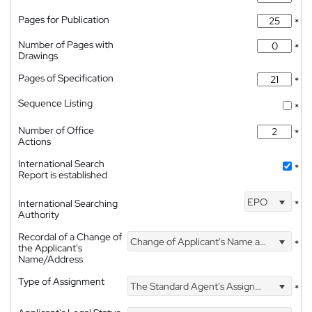
Pages for Publication
*
Number of Pages with
*
Drawings
Pages of Specification
*
Sequence Listing
*
Number of Office
*
Actions
International Search
*
Report is established
EPO
International Searching
*
Authority
Recordal of a Change of
Change of Applicant's Name and Address
*
the Applicant's
Name/Address
Type of Assignment
The Standard Agent's Assignment
*