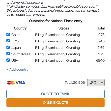
and amend if necessary.
**
IP-Coster compiles data from publicly available sources. If
this data includes your personal information, you can contact
us to request its removal.
Quotation for National Phase entry
Country
Stages
Total
China
Filing, Examination, Granting
1973
EPO
Filing, Examination, Granting
8245
Japan
Filing, Examination, Granting
2169
South Korea
Filing, Examination, Granting
1979
USA
Filing, Examination, Granting
6540
+ Add country
Total:
20,906
Currency
QUOTE TO EMAIL
ONLINE QUOTE