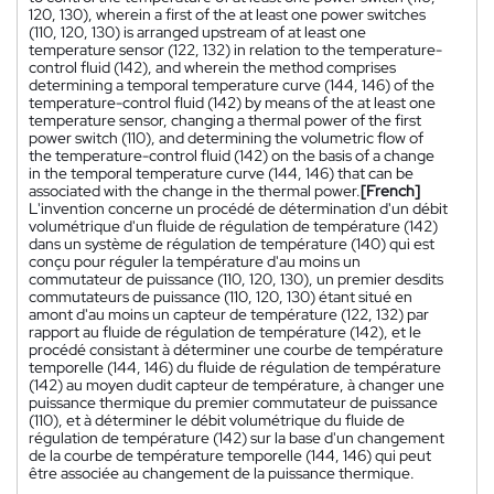
120, 130), wherein a first of the at least one power switches
(110, 120, 130) is arranged upstream of at least one
temperature sensor (122, 132) in relation to the temperature-
control fluid (142), and wherein the method comprises
determining a temporal temperature curve (144, 146) of the
temperature-control fluid (142) by means of the at least one
temperature sensor, changing a thermal power of the first
power switch (110), and determining the volumetric flow of
the temperature-control fluid (142) on the basis of a change
in the temporal temperature curve (144, 146) that can be
associated with the change in the thermal power.
[French]
L'invention concerne un procédé de détermination d'un débit
volumétrique d'un fluide de régulation de température (142)
dans un système de régulation de température (140) qui est
conçu pour réguler la température d'au moins un
commutateur de puissance (110, 120, 130), un premier desdits
commutateurs de puissance (110, 120, 130) étant situé en
amont d'au moins un capteur de température (122, 132) par
rapport au fluide de régulation de température (142), et le
procédé consistant à déterminer une courbe de température
temporelle (144, 146) du fluide de régulation de température
(142) au moyen dudit capteur de température, à changer une
puissance thermique du premier commutateur de puissance
(110), et à déterminer le débit volumétrique du fluide de
régulation de température (142) sur la base d'un changement
de la courbe de température temporelle (144, 146) qui peut
être associée au changement de la puissance thermique.