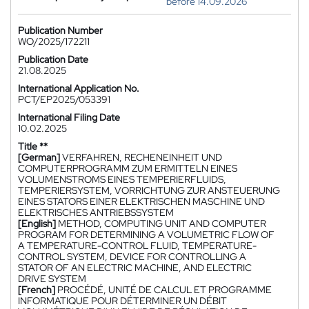
before 14.09.2026
Publication Number
WO/2025/172211
Publication Date
21.08.2025
International Application No.
PCT/EP2025/053391
International Filing Date
10.02.2025
Title **
[German]
VERFAHREN, RECHENEINHEIT UND
COMPUTERPROGRAMM ZUM ERMITTELN EINES
VOLUMENSTROMS EINES TEMPERIERFLUIDS,
TEMPERIERSYSTEM, VORRICHTUNG ZUR ANSTEUERUNG
EINES STATORS EINER ELEKTRISCHEN MASCHINE UND
ELEKTRISCHES ANTRIEBSSYSTEM
[English]
METHOD, COMPUTING UNIT AND COMPUTER
PROGRAM FOR DETERMINING A VOLUMETRIC FLOW OF
A TEMPERATURE-CONTROL FLUID, TEMPERATURE-
CONTROL SYSTEM, DEVICE FOR CONTROLLING A
STATOR OF AN ELECTRIC MACHINE, AND ELECTRIC
DRIVE SYSTEM
[French]
PROCÉDÉ, UNITÉ DE CALCUL ET PROGRAMME
INFORMATIQUE POUR DÉTERMINER UN DÉBIT