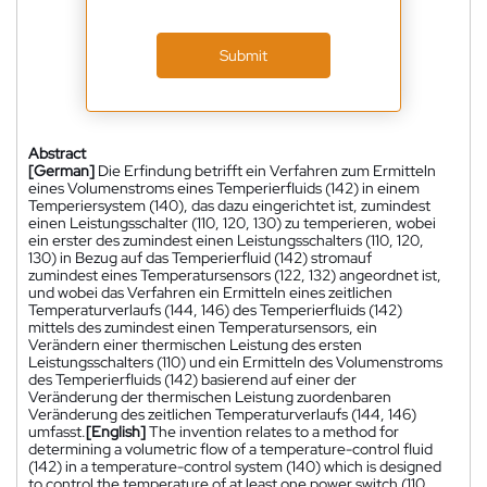
Submit
Abstract
[German]
Die Erfindung betrifft ein Verfahren zum Ermitteln
eines Volumenstroms eines Temperierfluids (142) in einem
Temperiersystem (140), das dazu eingerichtet ist, zumindest
einen Leistungsschalter (110, 120, 130) zu temperieren, wobei
ein erster des zumindest einen Leistungsschalters (110, 120,
130) in Bezug auf das Temperierfluid (142) stromauf
zumindest eines Temperatursensors (122, 132) angeordnet ist,
und wobei das Verfahren ein Ermitteln eines zeitlichen
Temperaturverlaufs (144, 146) des Temperierfluids (142)
mittels des zumindest einen Temperatursensors, ein
Verändern einer thermischen Leistung des ersten
Leistungsschalters (110) und ein Ermitteln des Volumenstroms
des Temperierfluids (142) basierend auf einer der
Veränderung der thermischen Leistung zuordenbaren
Veränderung des zeitlichen Temperaturverlaufs (144, 146)
umfasst.
[English]
The invention relates to a method for
determining a volumetric flow of a temperature-control fluid
(142) in a temperature-control system (140) which is designed
to control the temperature of at least one power switch (110,