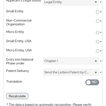
Applicant's Legal Status
Legal Entity
*
Small Entity
*
Non-Commercial
*
Organization
Micro Entity
*
Small Entity, USA
*
Micro Entity, USA
*
Entry into National
Chapter I
*
Phase under
Patent Delivery
Send the Letters Patent by Courier
*
Translation
Recalculate
*
The data is based on automatic recognition. Please verify