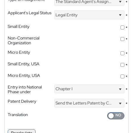
The Standard Agent's Assignment
*
Applicant's Legal Status
Legal Entity
*
Small Entity
*
Non-Commercial
*
Organization
Micro Entity
*
Small Entity, USA
*
Micro Entity, USA
*
Entry into National
Chapter I
*
Phase under
Patent Delivery
Send the Letters Patent by Courier
*
Translation