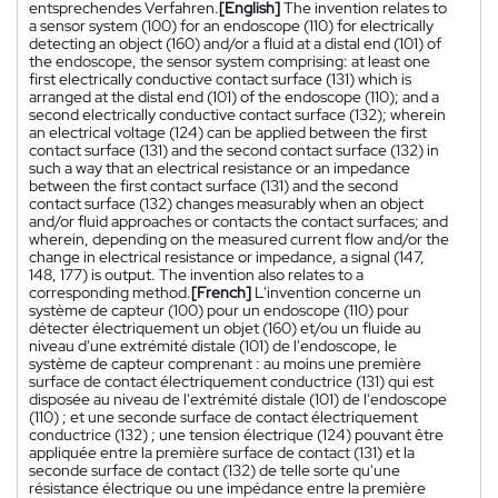
entsprechendes Verfahren.
[English]
The invention relates to
a sensor system (100) for an endoscope (110) for electrically
detecting an object (160) and/or a fluid at a distal end (101) of
the endoscope, the sensor system comprising: at least one
first electrically conductive contact surface (131) which is
arranged at the distal end (101) of the endoscope (110); and a
second electrically conductive contact surface (132); wherein
an electrical voltage (124) can be applied between the first
contact surface (131) and the second contact surface (132) in
such a way that an electrical resistance or an impedance
between the first contact surface (131) and the second
contact surface (132) changes measurably when an object
and/or fluid approaches or contacts the contact surfaces; and
wherein, depending on the measured current flow and/or the
change in electrical resistance or impedance, a signal (147,
148, 177) is output. The invention also relates to a
corresponding method.
[French]
L'invention concerne un
système de capteur (100) pour un endoscope (110) pour
détecter électriquement un objet (160) et/ou un fluide au
niveau d'une extrémité distale (101) de l'endoscope, le
système de capteur comprenant : au moins une première
surface de contact électriquement conductrice (131) qui est
disposée au niveau de l'extrémité distale (101) de l'endoscope
(110) ; et une seconde surface de contact électriquement
conductrice (132) ; une tension électrique (124) pouvant être
appliquée entre la première surface de contact (131) et la
seconde surface de contact (132) de telle sorte qu'une
résistance électrique ou une impédance entre la première