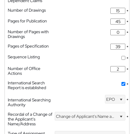
Dependent Claims
Number of Drawings
*
Pages for Publication
*
Number of Pages with
*
Drawings
Pages of Specification
*
Sequence Listing
*
Number of Office
*
Actions
International Search
*
Report is established
EPO
International Searching
*
Authority
Recordal of a Change of
Change of Applicant's Name and Address
*
the Applicant's
Name/Address
Type of Assignment