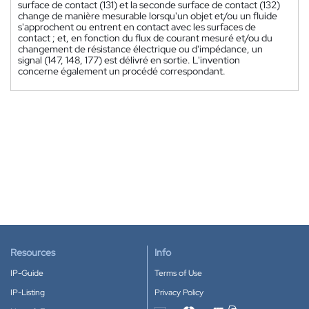
surface de contact (131) et la seconde surface de contact (132)
change de manière mesurable lorsqu'un objet et/ou un fluide
s'approchent ou entrent en contact avec les surfaces de
contact ; et, en fonction du flux de courant mesuré et/ou du
changement de résistance électrique ou d'impédance, un
signal (147, 148, 177) est délivré en sortie. L'invention
concerne également un procédé correspondant.
Resources
Info
IP-Guide
Terms of Use
IP-Listing
Privacy Policy