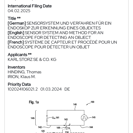
International Filing Date
04.02.2025
Title **
[German]
SENSORSYSTEM UND VERFAHREN FÜR EIN
ENDOSKOP ZUR ERKENNUNG EINES OBJEKTES
[English]
SENSOR SYSTEM AND METHOD FOR AN
ENDOSCOPE FOR DETECTING AN OBJECT
[French]
SYSTÈME DE CAPTEUR ET PROCÉDÉ POUR UN
ENDOSCOPE POUR DÉTECTER UN OBJET
Applicants **
KARL STORZ SE & CO. KG
Inventors
HINDING, Thomas
IRION, Klaus M.
Priority Data
102024106021.2
01.03.2024
DE