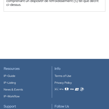
comprenant un dispositif de refroidissement (5) tel que décrit
ci-dessus.
Resources
Info
IP-Guide
Terms of Use
IP-Listing
Privacy Policy
News & Events
Accepted payment methods
IP-Workflow
Support
Follow Us