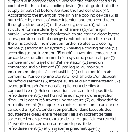
supplied with compressed air, wherein the compressed air is
cooled with the aid of a cooling device (5) integrated into the
supply air path (2) before it enters the fuel cell stack (4).
According to the invention, the air in the cooling device (5) is
humidified by means of water injection and then conducted
through a structure (7) of the cooling device (5), which
structure forms a plurality of air channels (6) running in
parallel, wherein water droplets which are carried along by the
air evaporate such that energy is extracted from the air and
the air is cooled. The invention further relates to a cooling
device (5) and to an air system (1) having a cooling device (5)
according to the invention.
[French]
L'invention concerne un
procédé de fonctionnement d'un système pneumatique (1),
comprenant un trajet d'air d'alimentation (2) avec un
compresseur d'air intégré (3), par lequel au moins un
empilement de piles à combustible (4) est alimenté en air
comprimé, l'air comprimé étant refroidi à l'aide d'un dispositif
de refroidissement (5) intégré au trajet d'air d'alimentation (2)
avant qu'il ne pénètre dans l'empilement de piles à
combustible (4). Selon l'invention, l'air dans le dispositif de
refroidissement (5) est humidifié au moyen d'une injection
d'eau, puis conduit à travers une structure (7) du dispositif de
refroidissement (5), laquelle structure forme une pluralité de
canaux d'air (6) s'étendant en parallèle, dans lesquels des
gouttelettes d'eau entraînées par l'air s'évaporent de telle
sorte que l'énergie est extraite de l'air et que l'air est refroidi.
L'invention concerne en outre un dispositif de
refroidissement (5) et un système pneumatique (1)