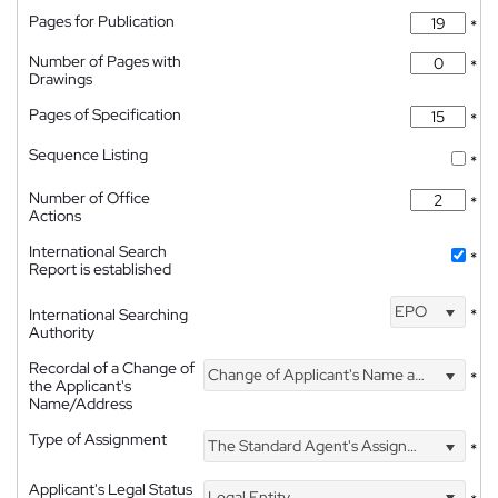
Pages for Publication
*
Number of Pages with
*
Drawings
Pages of Specification
*
Sequence Listing
*
Number of Office
*
Actions
International Search
*
Report is established
EPO
International Searching
*
Authority
Recordal of a Change of
Change of Applicant's Name and Address
*
the Applicant's
Name/Address
Type of Assignment
The Standard Agent's Assignment
*
Applicant's Legal Status
Legal Entity