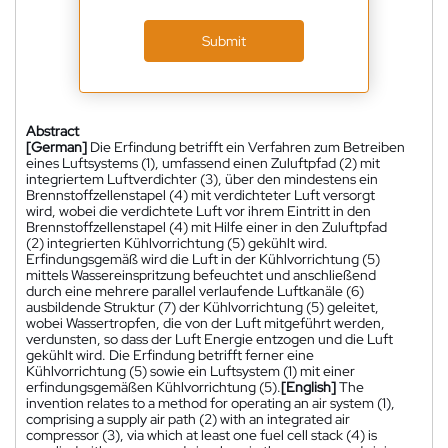
Submit
Abstract
[German]
Die Erfindung betrifft ein Verfahren zum Betreiben
eines Luftsystems (1), umfassend einen Zuluftpfad (2) mit
integriertem Luftverdichter (3), über den mindestens ein
Brennstoffzellenstapel (4) mit verdichteter Luft versorgt
wird, wobei die verdichtete Luft vor ihrem Eintritt in den
Brennstoffzellenstapel (4) mit Hilfe einer in den Zuluftpfad
(2) integrierten Kühlvorrichtung (5) gekühlt wird.
Erfindungsgemäß wird die Luft in der Kühlvorrichtung (5)
mittels Wassereinspritzung befeuchtet und anschließend
durch eine mehrere parallel verlaufende Luftkanäle (6)
ausbildende Struktur (7) der Kühlvorrichtung (5) geleitet,
wobei Wassertropfen, die von der Luft mitgeführt werden,
verdunsten, so dass der Luft Energie entzogen und die Luft
gekühlt wird. Die Erfindung betrifft ferner eine
Kühlvorrichtung (5) sowie ein Luftsystem (1) mit einer
erfindungsgemäßen Kühlvorrichtung (5).
[English]
The
invention relates to a method for operating an air system (1),
comprising a supply air path (2) with an integrated air
compressor (3), via which at least one fuel cell stack (4) is