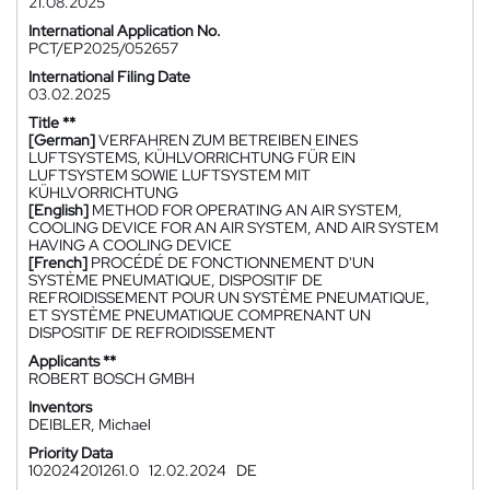
21.08.2025
International Application No.
PCT/EP2025/052657
International Filing Date
03.02.2025
Title **
[German]
VERFAHREN ZUM BETREIBEN EINES
LUFTSYSTEMS, KÜHLVORRICHTUNG FÜR EIN
LUFTSYSTEM SOWIE LUFTSYSTEM MIT
KÜHLVORRICHTUNG
[English]
METHOD FOR OPERATING AN AIR SYSTEM,
COOLING DEVICE FOR AN AIR SYSTEM, AND AIR SYSTEM
HAVING A COOLING DEVICE
[French]
PROCÉDÉ DE FONCTIONNEMENT D'UN
SYSTÈME PNEUMATIQUE, DISPOSITIF DE
REFROIDISSEMENT POUR UN SYSTÈME PNEUMATIQUE,
ET SYSTÈME PNEUMATIQUE COMPRENANT UN
DISPOSITIF DE REFROIDISSEMENT
Applicants **
ROBERT BOSCH GMBH
Inventors
DEIBLER, Michael
Priority Data
102024201261.0
12.02.2024
DE