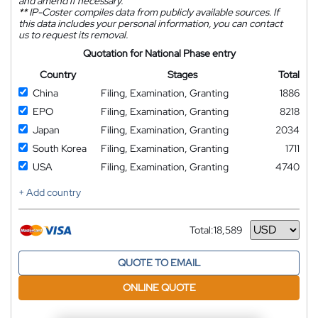
and amend if necessary.
**
IP-Coster compiles data from publicly available sources. If
this data includes your personal information, you can contact
us to request its removal.
Quotation for National Phase entry
Country
Stages
Total
China
Filing, Examination, Granting
1886
EPO
Filing, Examination, Granting
8218
Japan
Filing, Examination, Granting
2034
South Korea
Filing, Examination, Granting
1711
USA
Filing, Examination, Granting
4740
+ Add country
Total:
18,589
Currency
QUOTE TO EMAIL
ONLINE QUOTE