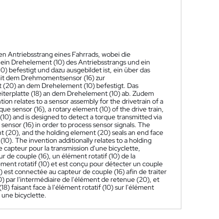
en Antriebsstrang eines Fahrrads, wobei die
ein Drehelement (10) des Antriebsstrangs und ein
 befestigt und dazu ausgebildet ist, ein über das
 mit dem Drehmomentsensor (16) zur
t (20) an dem Drehelement (10) befestigt. Das
iterplatte (18) an dem Drehelement (10) ab. Zudem
ion relates to a sensor assembly for the drivetrain of a
que sensor (16), a rotary element (10) of the drive train,
(10) and is designed to detect a torque transmitted via
 sensor (16) in order to process sensor signals. The
ent (20), and the holding element (20) seals an end face
(10). The invention additionally relates to a holding
capteur pour la transmission d'une bicyclette,
 de couple (16), un élément rotatif (10) de la
ément rotatif (10) et est conçu pour détecter un couple
18) est connectée au capteur de couple (16) afin de traiter
10) par l'intermédiaire de l'élément de retenue (20), et
8) faisant face à l'élément rotatif (10) sur l'élément
 une bicyclette.