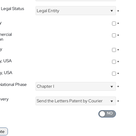
 Legal Status
Legal Entity
*
y
*
ercial
*
on
ty
*
ty, USA
*
ty, USA
*
 National Phase
Chapter I
*
ivery
Send the Letters Patent by Courier
*
ate