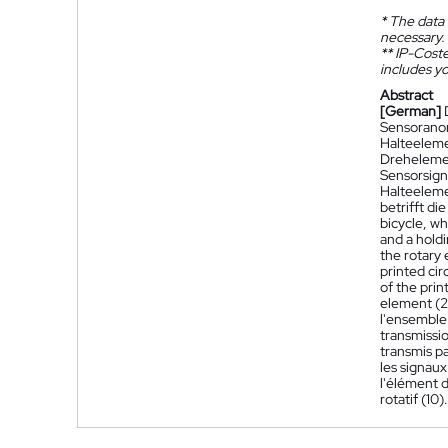
*
The data 
necessary.
**
IP-Coster
includes yo
Abstract
[German]
Sensoranor
Halteeleme
Drehelemen
Sensorsign
Halteeleme
betrifft di
bicycle, wh
and a holdi
the rotary 
printed cir
of the prin
element (20
l'ensemble 
transmissio
transmis pa
les signaux
l'élément d
rotatif (10