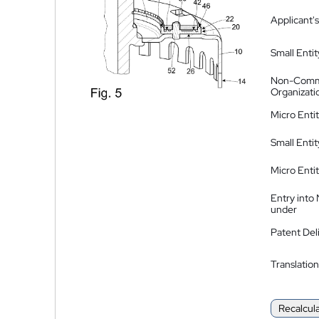
Applicant's
Small Entit
Non-Comm
Organizati
Micro Enti
Small Enti
Micro Enti
Entry into
under
Patent Del
Translation
Recalcul