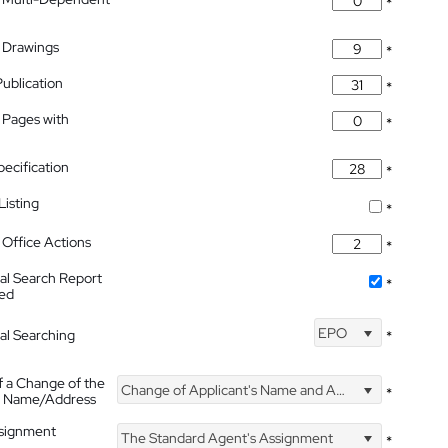
*
 Drawings
*
Publication
*
 Pages with
*
pecification
*
isting
*
Office Actions
*
nal Search Report
*
hed
EPO
nal Searching
*
f a Change of the
Change of Applicant's Name and Address
*
's Name/Address
ssignment
The Standard Agent's Assignment
*