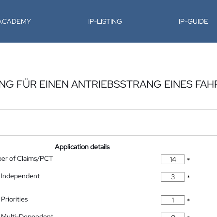
-ACADEMY
IP-LISTING
IP-GUIDE
G FÜR EINEN ANTRIEBSSTRANG EINES FAH
Application details
ber of Claims/PCT
*
 Independent
*
Priorities
*
 Multi-Dependent