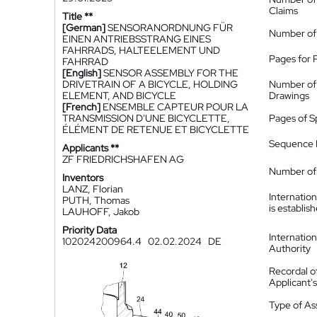
Claims
Title **
[German]
SENSORANORDNUNG FÜR
Number of
EINEN ANTRIEBSSTRANG EINES
FAHRRADS, HALTEELEMENT UND
Pages for 
FAHRRAD
[English]
SENSOR ASSEMBLY FOR THE
DRIVETRAIN OF A BICYCLE, HOLDING
Number of
ELEMENT, AND BICYCLE
Drawings
[French]
ENSEMBLE CAPTEUR POUR LA
TRANSMISSION D'UNE BICYCLETTE,
Pages of S
ÉLÉMENT DE RETENUE ET BICYCLETTE
Sequence L
Applicants **
ZF FRIEDRICHSHAFEN AG
Number of 
Inventors
LANZ, Florian
Internatio
PUTH, Thomas
is establis
LAUHOFF, Jakob
Priority Data
Internatio
102024200964.4
02.02.2024
DE
Authority
Recordal o
Applicant
Type of A