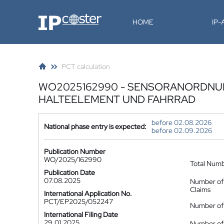
IP-Coster
HOME
IP
PCT calculation
WO2025162990 - SENSORANORDNUN
HALTEELEMENT UND FAHRRAD
before 02.08.2026
National phase entry is expected:
before 02.09.2026
Publication Number
WO/2025/162990
Total Num
Publication Date
07.08.2025
Number of
Claims
International Application No.
PCT/EP2025/052247
Number of 
International Filing Date
29.01.2025
Number of