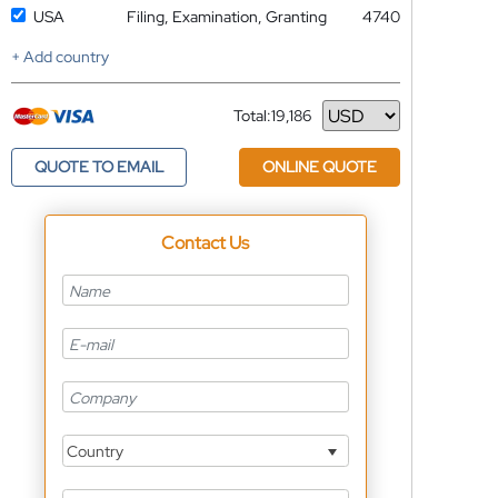
USA
Filing, Examination, Granting
4740
+ Add country
Total:
19,186
Currency
QUOTE TO EMAIL
ONLINE QUOTE
Contact Us
Country