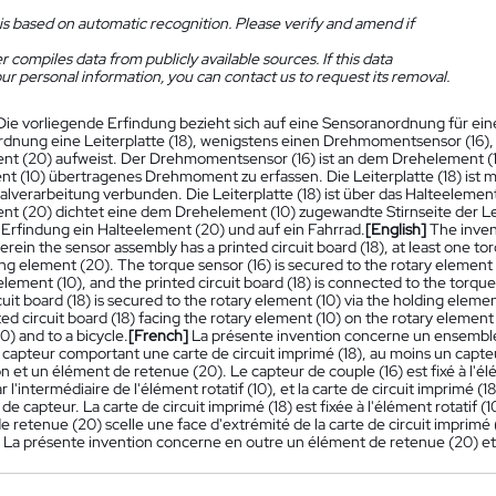
is based on automatic recognition. Please verify and amend if
 compiles data from publicly available sources. If this data
ur personal information, you can contact us to request its removal.
Die vorliegende Erfindung bezieht sich auf eine Sensoranordnung für ein
dnung eine Leiterplatte (18), wenigstens einen Drehmomentsensor (16), 
nt (20) aufweist. Der Drehmomentsensor (16) ist an dem Drehelement (10)
t (10) übertragenes Drehmoment zu erfassen. Die Leiterplatte (18) ist
alverarbeitung verbunden. Die Leiterplatte (18) ist über das Halteelemen
nt (20) dichtet eine dem Drehelement (10) zugewandte Stirnseite der Le
e Erfindung ein Halteelement (20) und auf ein Fahrrad.
[English]
The invent
erein the sensor assembly has a printed circuit board (18), at least one tor
ng element (20). The torque sensor (16) is secured to the rotary element 
element (10), and the printed circuit board (18) is connected to the torque
cuit board (18) is secured to the rotary element (10) via the holding elem
ted circuit board (18) facing the rotary element (10) on the rotary element 
) and to a bicycle.
[French]
La présente invention concerne un ensemble 
capteur comportant une carte de circuit imprimé (18), au moins un capteur
n et un élément de retenue (20). Le capteur de couple (16) est fixé à l'él
r l'intermédiaire de l'élément rotatif (10), et la carte de circuit imprimé (
 de capteur. La carte de circuit imprimé (18) est fixée à l'élément rotatif (
e retenue (20) scelle une face d'extrémité de la carte de circuit imprimé (1
). La présente invention concerne en outre un élément de retenue (20) et