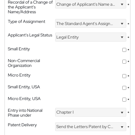
Recordal of a Change of
Change of Applicant's Name and Address
*
the Applicant's
Name/Address
Type of Assignment
The Standard Agent's Assignment
*
Applicant's Legal Status
Legal Entity
*
Small Entity
*
Non-Commercial
*
Organization
Micro Entity
*
Small Entity, USA
*
Micro Entity, USA
*
Entry into National
Chapter I
*
Phase under
Patent Delivery
Send the Letters Patent by Courier
*