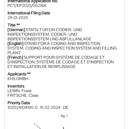
International Application No.
PCT/EP2025/052184
International Filing Date
29.01.2025
Title **
[German]
STATIV FÜR EIN CODIER- UND
INSPEKTIONSSYSTEM, CODIER- UND
INSPEKTIONSSYSTEM UND ABFÜLLANLAGE
[English]
STAND FOR A CODING AND INSPECTION
SYSTEM, CODING AND INSPECTION SYSTEM AND FILLING
PLANT
[French]
SUPPORT POUR SYSTÈME DE CODAGE ET
D'INSPECTION, SYSTÈME DE CODAGE ET D'INSPECTION
ET INSTALLATION DE REMPLISSAGE
Applicants **
KHS GMBH
Inventors
LEWIN, Frank
FRITSCHE, Claas
Priority Data
102024104190.0
15.02.2024
DE