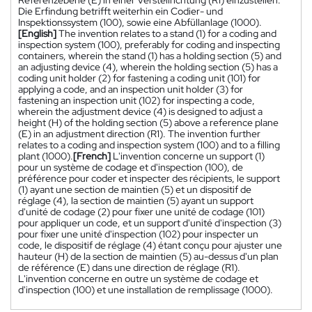
Die Erfindung betrifft weiterhin ein Codier- und
Inspektionssystem (100), sowie eine Abfüllanlage (1000).
[English]
The invention relates to a stand (1) for a coding and
inspection system (100), preferably for coding and inspecting
containers, wherein the stand (1) has a holding section (5) and
an adjusting device (4), wherein the holding section (5) has a
coding unit holder (2) for fastening a coding unit (101) for
applying a code, and an inspection unit holder (3) for
fastening an inspection unit (102) for inspecting a code,
wherein the adjustment device (4) is designed to adjust a
height (H) of the holding section (5) above a reference plane
(E) in an adjustment direction (R1). The invention further
relates to a coding and inspection system (100) and to a filling
plant (1000).
[French]
L'invention concerne un support (1)
pour un système de codage et d'inspection (100), de
préférence pour coder et inspecter des récipients, le support
(1) ayant une section de maintien (5) et un dispositif de
réglage (4), la section de maintien (5) ayant un support
d'unité de codage (2) pour fixer une unité de codage (101)
pour appliquer un code, et un support d'unité d'inspection (3)
pour fixer une unité d'inspection (102) pour inspecter un
code, le dispositif de réglage (4) étant conçu pour ajuster une
hauteur (H) de la section de maintien (5) au-dessus d'un plan
de référence (E) dans une direction de réglage (R1).
L'invention concerne en outre un système de codage et
d'inspection (100) et une installation de remplissage (1000).