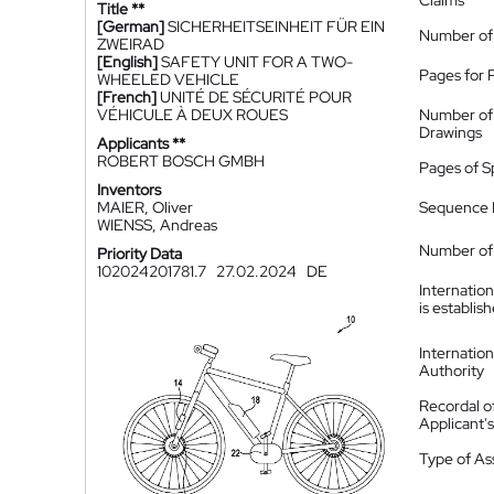
Claims
Title **
[German]
SICHERHEITSEINHEIT FÜR EIN
Number of
ZWEIRAD
[English]
SAFETY UNIT FOR A TWO-
Pages for 
WHEELED VEHICLE
[French]
UNITÉ DE SÉCURITÉ POUR
VÉHICULE À DEUX ROUES
Number of
Drawings
Applicants **
ROBERT BOSCH GMBH
Pages of S
Inventors
MAIER, Oliver
Sequence L
WIENSS, Andreas
Number of 
Priority Data
102024201781.7
27.02.2024
DE
Internatio
is establis
Internatio
Authority
Recordal o
Applicant
Type of A