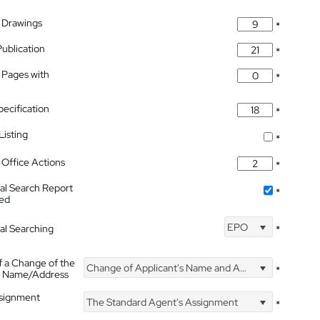
 Drawings
*
Publication
*
 Pages with
*
pecification
*
isting
*
Office Actions
*
nal Search Report
*
hed
EPO
nal Searching
*
f a Change of the
Change of Applicant's Name and Address
*
's Name/Address
ssignment
The Standard Agent's Assignment
*