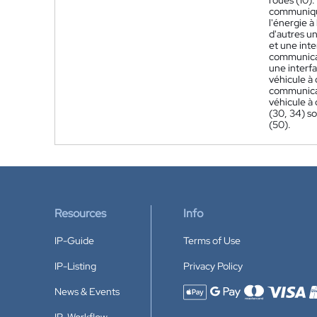
roues (10)
communique
l'énergie à
d'autres un
et une inte
communicat
une interf
véhicule à
communicat
véhicule à 
(30, 34) s
(50).
Resources
Info
IP-Guide
Terms of Use
IP-Listing
Privacy Policy
News & Events
Accepted payment methods