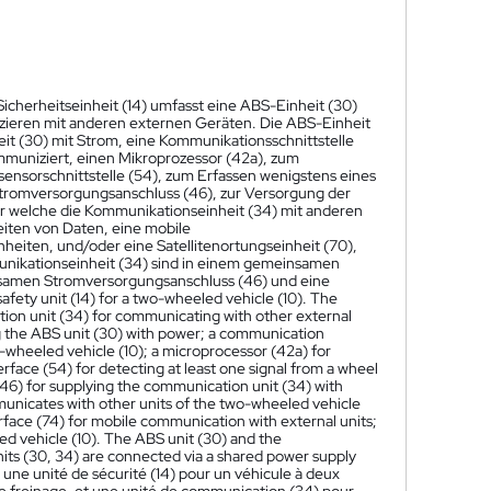
e Sicherheitseinheit (14) umfasst eine ABS-Einheit (30)
ieren mit anderen externen Geräten. Die ABS-Einheit
it (30) mit Strom, eine Kommunikationsschnittstelle
mmuniziert, einen Mikroprozessor (42a), zum
ensorschnittstelle (54), zum Erfassen wenigstens eines
Stromversorgungsanschluss (46), zur Versorgung der
er welche die Kommunikationseinheit (34) mit anderen
eiten von Daten, eine mobile
heiten, und/oder eine Satellitenortungseinheit (70),
unikationseinheit (34) sind in einem gemeinsamen
nsamen Stromversorgungsanschluss (46) und eine
safety unit (14) for a two-wheeled vehicle (10). The
ation unit (34) for communicating with other external
g the ABS unit (30) with power; a communication
-wheeled vehicle (10); a microprocessor (42a) for
rface (54) for detecting at least one signal from a wheel
46) for supplying the communication unit (34) with
unicates with other units of the two-wheeled vehicle
rface (74) for mobile communication with external units;
led vehicle (10). The ABS unit (30) and the
ts (30, 34) are connected via a shared power supply
une unité de sécurité (14) pour un véhicule à deux