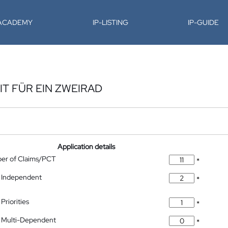
-ACADEMY
IP-LISTING
IP-GUIDE
IT FÜR EIN ZWEIRAD
Application details
ber of Claims/PCT
*
 Independent
*
Priorities
*
 Multi-Dependent
*