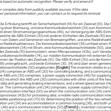
is based on automatic recognition. Please verify and amend if
 compiles data from publicly available sources. If this data
ur personal information, you can contact us to request its removal.
Die Erfindung betrifft ein Sicherheitseinheit (14) für ein Zweirad (10). Di
ng einer Bremsung, und eine Kommunikationseinheit (34) zum Kommuniz
st einen Stromversorgungsanschluss (46), zur Versorgung der ABS-Einhe
 welche die ABS-Einheit (30) mit anderen Einheiten des Zweirads (10) ko
n von Daten und Generieren von Bremseingriffen, und eine Raddrehzahls
nes Raddrehzahlsensors. Die Kommunikationseinheit (34) umfasst einen 
ionseinheit (34) mit Strom, eine Kommunikationsschnittstelle (50), üb
des Zweirads (10) kommuniziert, einen Mikroprozessor (42b), zum Verarb
ikationsschnittstelle (74), zur mobilen Kommunikation mit externen Ein
men der Position des Zweirads (10). Die ABS-Einheit (30) und die Komm
8) untergebracht, und beide Einheiten (30, 34) sind über einen gemei
ionsschnittstelle (50) angebunden.
[English]
The invention relates to a 
 (14) comprises an ABS unit (30) for controlling braking, and a communic
he ABS unit (30) comprises: a power supply connection (46) for supplyin
(50) via which the ABS unit (30) communicates with other units of the two
data and generating braking interventions; and a wheel speed sensor inte
or. The communication unit (34) comprises: a power supply connection (
ommunication interface (50) via which the communication unit (34) comm
croprocessor (42b) for processing data; a mobile radio communication inte
tellite positioning unit (70) for determining the position of the two-whee
ion unit (34) are accommodated in a common housing (38), and both uni
 (46) and a communication interface (50).
[French]
L'invention concerne 