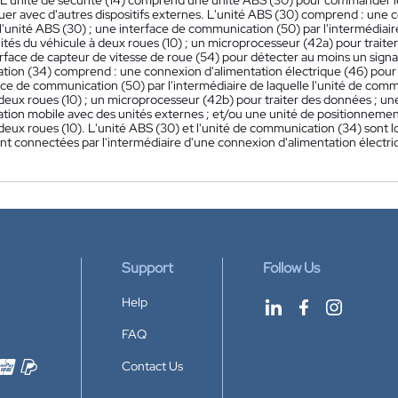
. L'unité de sécurité (14) comprend une unité ABS (30) pour commander l
r avec d'autres dispositifs externes. L'unité ABS (30) comprend : une c
 l'unité ABS (30) ; une interface de communication (50) par l'intermédia
ités du véhicule à deux roues (10) ; un microprocesseur (42a) pour traite
rface de capteur de vitesse de roue (54) pour détecter au moins un signa
ion (34) comprend : une connexion d'alimentation électrique (46) pour fo
ace de communication (50) par l'intermédiaire de laquelle l'unité de co
 deux roues (10) ; un microprocesseur (42b) pour traiter des données ; u
ion mobile avec des unités externes ; et/ou une unité de positionnement 
deux roues (10). L'unité ABS (30) et l'unité de communication (34) sont 
ont connectées par l'intermédiaire d'une connexion d'alimentation électr
Support
Follow Us
Help
FAQ
Contact Us