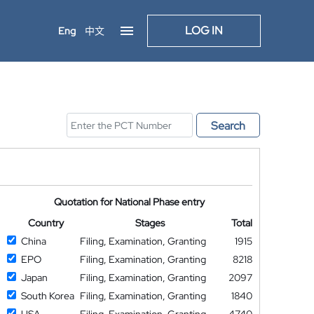
LOG IN
Eng
中文
Search
Quotation for National Phase entry
Country
Stages
Total
China
Filing, Examination, Granting
1915
EPO
Filing, Examination, Granting
8218
Japan
Filing, Examination, Granting
2097
South Korea
Filing, Examination, Granting
1840