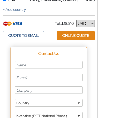
USA
Filing, Examination, Granting
4740
+ Add country
Total:
18,810
Currency
QUOTE TO EMAIL
ONLINE QUOTE
Contact Us
Country
Invention (PCT National Phase)