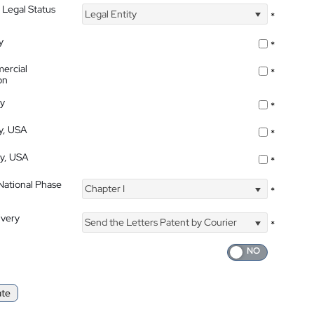
 Legal Status
Legal Entity
*
y
*
ercial
*
on
ty
*
ty, USA
*
ty, USA
*
 National Phase
Chapter I
*
ivery
Send the Letters Patent by Courier
*
ate