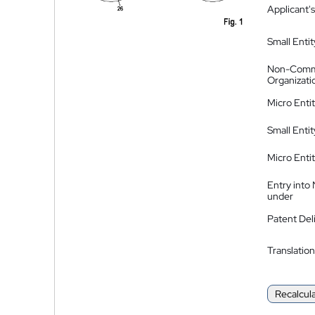
Applicant's
Small Entit
Non-Comm
Organizati
Micro Enti
Small Enti
Micro Enti
Entry into
under
Patent Del
Translation
Recalcul