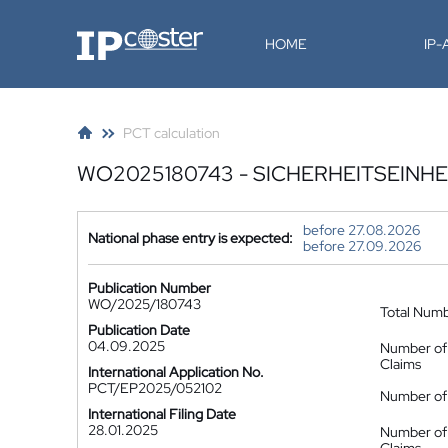
IP-Coster
HOME
IP
PCT calculation
WO2025180743 - SICHERHEITSEINHE
before 27.08.2026
National phase entry is expected:
before 27.09.2026
Publication Number
WO/2025/180743
Total Num
Publication Date
04.09.2025
Number of
Claims
International Application No.
PCT/EP2025/052102
Number of 
International Filing Date
28.01.2025
Number of