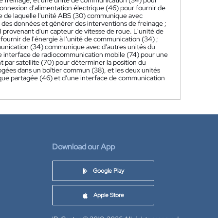
e freinage, et une unité de communication (34) pour
onnexion d'alimentation électrique (46) pour fournir de
ire de laquelle l'unité ABS (30) communique avec
r des données et générer des interventions de freinage ;
l provenant d'un capteur de vitesse de roue. L'unité de
urnir de l'énergie à l'unité de communication (34) ;
mmunication (34) communique avec d'autres unités du
ne interface de radiocommunication mobile (74) pour une
par satellite (70) pour déterminer la position du
logées dans un boîtier commun (38), et les deux unités
ique partagée (46) et d'une interface de communication
Download our App
Google Play
Apple Store