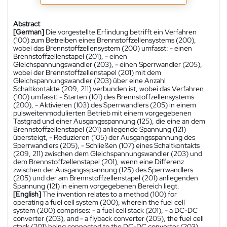
Abstract
[German]
Die vorgestellte Erfindung betrifft ein Verfahren
(100) zum Betreiben eines Brennstoffzellensystems (200),
wobei das Brennstoffzellensystem (200) umfasst: - einen
Brennstoffzellenstapel (201), - einen
Gleichspannungswandler (203), - einen Sperrwandler (205),
wobei der Brennstoffzellenstapel (201) mit dem
Gleichspannungswandler (203) über eine Anzahl
Schaltkontakte (209, 211) verbunden ist, wobei das Verfahren
(100) umfasst: - Starten (101) des Brennstoffzellensystems
(200), - Aktivieren (103) des Sperrwandlers (205) in einem
pulsweitenmodulierten Betrieb mit einem vorgegebenen
Tastgrad und einer Ausgangsspannung (125), die eine an dem
Brennstoffzellenstapel (201) anliegende Spannung (121)
übersteigt, - Reduzieren (105) der Ausgangsspannung des
Sperrwandlers (205), - Schließen (107) eines Schaltkontakts
(209, 211) zwischen dem Gleichspannungswandler (203) und
dem Brennstoffzellenstapel (201), wenn eine Differenz
zwischen der Ausgangsspannung (125) des Sperrwandlers
(205) und der am Brennstoffzellenstapel (201) anliegenden
Spannung (121) in einem vorgegebenen Bereich liegt.
[English]
The invention relates to a method (100) for
operating a fuel cell system (200), wherein the fuel cell
system (200) comprises: - a fuel cell stack (201), - a DC-DC
converter (203), and - a flyback converter (205), the fuel cell
stack (201) being connected to the DC-DC converter (203)