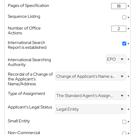
Pages of Specification
*
Sequence Listing
*
Number of Office
*
Actions
International Search
*
Report is established
EPO
International Searching
*
Authority
Recordal of a Change of
Change of Applicant's Name and Address
*
the Applicant's
Name/Address
Type of Assignment
The Standard Agent's Assignment
*
Applicant's Legal Status
Legal Entity
*
Small Entity
*
Non-Commercial
*