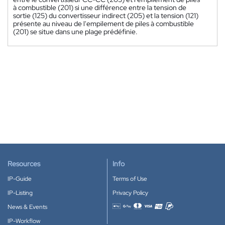
à combustible (201) si une différence entre la tension de
sortie (125) du convertisseur indirect (205) et la tension (121)
présente au niveau de l'empilement de piles à combustible
(201) se situe dans une plage prédéfinie.
Resources
Info
IP-Guide
Terms of Use
IP-Listing
Privacy Policy
News & Events
Accepted payment methods
IP-Workflow