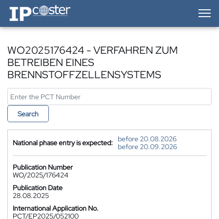
IP-Coster — Home
WO2025176424 - VERFAHREN ZUM
BETREIBEN EINES
BRENNSTOFFZELLENSYSTEMS
Search
before 20.08.2026
National phase entry is expected:
before 20.09.2026
Publication Number
WO/2025/176424
Publication Date
28.08.2025
International Application No.
PCT/EP2025/052100