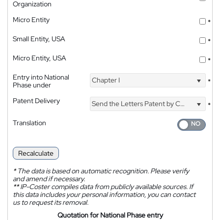
Organization
Micro Entity
*
Small Entity, USA
*
Micro Entity, USA
*
Entry into National
Chapter I
*
Phase under
Patent Delivery
Send the Letters Patent by Courier
*
Translation
Recalculate
*
The data is based on automatic recognition. Please verify
and amend if necessary.
**
IP-Coster compiles data from publicly available sources. If
this data includes your personal information, you can contact
us to request its removal.
Quotation for National Phase entry