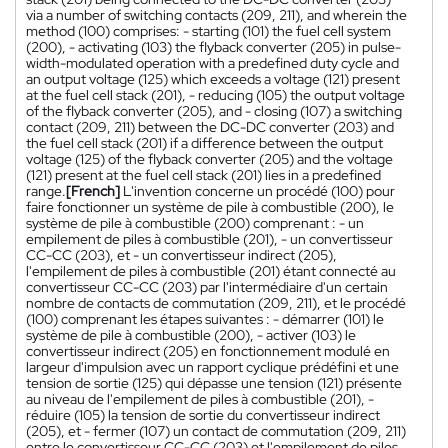
via a number of switching contacts (209, 211), and wherein the
method (100) comprises: - starting (101) the fuel cell system
(200), - activating (103) the flyback converter (205) in pulse-
width-modulated operation with a predefined duty cycle and
an output voltage (125) which exceeds a voltage (121) present
at the fuel cell stack (201), - reducing (105) the output voltage
of the flyback converter (205), and - closing (107) a switching
contact (209, 211) between the DC-DC converter (203) and
the fuel cell stack (201) if a difference between the output
voltage (125) of the flyback converter (205) and the voltage
(121) present at the fuel cell stack (201) lies in a predefined
range.
[French]
L'invention concerne un procédé (100) pour
faire fonctionner un système de pile à combustible (200), le
système de pile à combustible (200) comprenant : - un
empilement de piles à combustible (201), - un convertisseur
CC-CC (203), et - un convertisseur indirect (205),
l'empilement de piles à combustible (201) étant connecté au
convertisseur CC-CC (203) par l'intermédiaire d'un certain
nombre de contacts de commutation (209, 211), et le procédé
(100) comprenant les étapes suivantes : - démarrer (101) le
système de pile à combustible (200), - activer (103) le
convertisseur indirect (205) en fonctionnement modulé en
largeur d'impulsion avec un rapport cyclique prédéfini et une
tension de sortie (125) qui dépasse une tension (121) présente
au niveau de l'empilement de piles à combustible (201), -
réduire (105) la tension de sortie du convertisseur indirect
(205), et - fermer (107) un contact de commutation (209, 211)
entre le convertisseur CC-CC (203) et l'empilement de piles