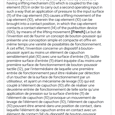
having a lifting mechanism (13) which is coupled to the cap
element (10) in order to carry out a second operating input in
such a way that an application of pressure to the input surface
(11) of the cap element (10) causes a lifting movement of the
cap element (10), wherein the cap element (10) can be
brought into a contact position, in which the cap element
contacts a contact element (14) of the pushbutton device
(100), by means of the lifting movement.
[French]
Le but de
l'invention est de fournir un concept de bouton-poussoir qui
présente une conception simple et compacte et offre en
même temps une variété de possibilités de fonctionnement.
À cet effet, l'invention concerne un dispositif à bouton-
poussoir ayant au moins un élément de capuchon
sensiblement plat (10) avec une surface d'entrée (11), ladite
première surface d'entrée (11) étant équipée d'au moins une
première surface de fonctionnement de bouton-poussoir
tactile (12), par l'intermédiaire de laquelle une première
entrée de fonctionnement peut être réalisée par détection
d'un toucher de la surface de fonctionnement par un
utilisateur, et ayant un mécanisme de levage (13) qui est
couplé à l'élément de capuchon (10) afin de réaliser une
deuxième entrée de fonctionnement de telle sorte qu'une
application de pression sur la surface d'entrée (11) de
l'élément de capuchon (10) provoque un mouvement de
levage de l'élément de capuchon (10), l'élément de capuchon
(10) pouvant être amené dans une position de contact, dans
laquelle l'élément de capuchon entre en contact avec un
élément de contact (14) du dispositif de bouton-poussoir