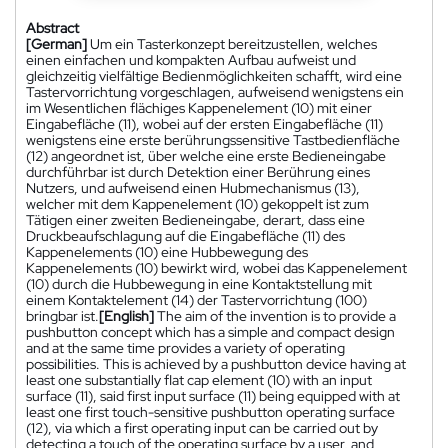
Abstract
[German]
Um ein Tasterkonzept bereitzustellen, welches
einen einfachen und kompakten Aufbau aufweist und
gleichzeitig vielfältige Bedienmöglichkeiten schafft, wird eine
Tastervorrichtung vorgeschlagen, aufweisend wenigstens ein
im Wesentlichen flächiges Kappenelement (10) mit einer
Eingabefläche (11), wobei auf der ersten Eingabefläche (11)
wenigstens eine erste berührungssensitive Tastbedienfläche
(12) angeordnet ist, über welche eine erste Bedieneingabe
durchführbar ist durch Detektion einer Berührung eines
Nutzers, und aufweisend einen Hubmechanismus (13),
welcher mit dem Kappenelement (10) gekoppelt ist zum
Tätigen einer zweiten Bedieneingabe, derart, dass eine
Druckbeaufschlagung auf die Eingabefläche (11) des
Kappenelements (10) eine Hubbewegung des
Kappenelements (10) bewirkt wird, wobei das Kappenelement
(10) durch die Hubbewegung in eine Kontaktstellung mit
einem Kontaktelement (14) der Tastervorrichtung (100)
bringbar ist.
[English]
The aim of the invention is to provide a
pushbutton concept which has a simple and compact design
and at the same time provides a variety of operating
possibilities. This is achieved by a pushbutton device having at
least one substantially flat cap element (10) with an input
surface (11), said first input surface (11) being equipped with at
least one first touch-sensitive pushbutton operating surface
(12), via which a first operating input can be carried out by
detecting a touch of the operating surface by a user, and