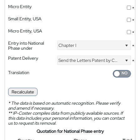
Micro Entity
*
Small Entity, USA
*
Micro Entity, USA
*
Entry into National
Chapter I
*
Phase under
Patent Delivery
Send the Letters Patent by Courier
*
Translation
Recalculate
*
The data is based on automatic recognition. Please verify
and amend if necessary.
**
IP-Coster compiles data from publicly available sources. If
this data includes your personal information, you can contact
us to request its removal.
Quotation for National Phase entry