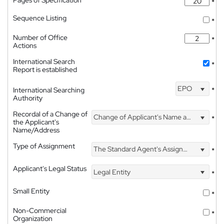
*
Sequence Listing
*
Number of Office
*
Actions
International Search
*
Report is established
EPO
International Searching
*
Authority
Recordal of a Change of
Change of Applicant's Name and Address
*
the Applicant's
Name/Address
Type of Assignment
The Standard Agent's Assignment
*
Applicant's Legal Status
Legal Entity
*
Small Entity
*
Non-Commercial
*
Organization