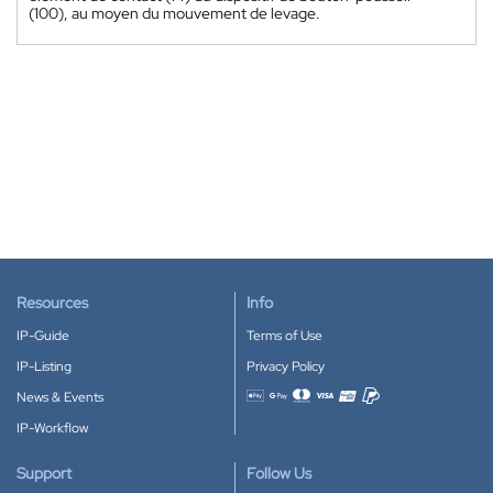
(100), au moyen du mouvement de levage.
Resources
Info
IP-Guide
Terms of Use
IP-Listing
Privacy Policy
News & Events
Accepted payment methods
IP-Workflow
Support
Follow Us