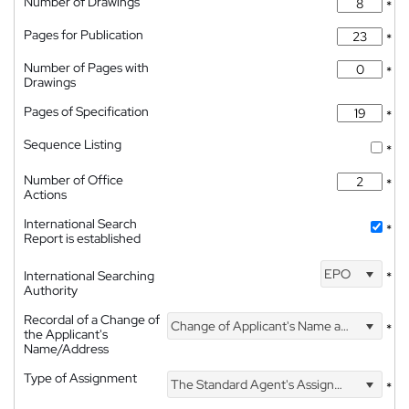
Number of Drawings
*
Pages for Publication
*
Number of Pages with
*
Drawings
Pages of Specification
*
Sequence Listing
*
Number of Office
*
Actions
International Search
*
Report is established
EPO
International Searching
*
Authority
Recordal of a Change of
Change of Applicant's Name and Address
*
the Applicant's
Name/Address
Type of Assignment
The Standard Agent's Assignment
*