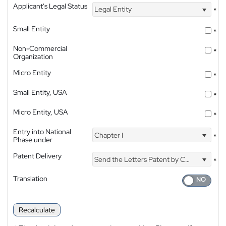
Applicant's Legal Status
Legal Entity
*
Small Entity
*
Non-Commercial
*
Organization
Micro Entity
*
Small Entity, USA
*
Micro Entity, USA
*
Entry into National
Chapter I
*
Phase under
Patent Delivery
Send the Letters Patent by Courier
*
Translation
Recalculate