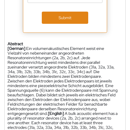
Submit
Abstract
[German]
Ein volumenakustisches Element weist eine
Vielzahl von nebeneinander angeordneten
Resonatoreinrichtungen (2a, 2b, 2c) auf. Jede
Resonatoreinrichtung weist mindestens drei parallel
zueinander versetzt angeordnete Elektroden (31a, 32a, 33a,
34a, 31b, 32b, 33b, 34b, 31c, 32c, 33c, 34c) auf. Die
Elektroden bilden mindestens zwei Elektrodenpaare.
Zwischen den Elektroden jedes Elektrodenpaars ist jeweils
mindestens eine piezoelektrische Schicht ausgebildet. Eine
Spannungsquelle (6) kann die Elektrodenpaare mit Spannung
beaufschlagen. Dabei bildet sich jeweils ein elektrisches Feld
zwischen den Elektroden der Elektrodenpaare aus, wobei
Feldrichtungen der elektrischen Felder für benachbarte
Elektrodenpaare derselben Resonatoreinrichtung
entgegengesetzt sind.
[English]
A bulk acoustic element has a
plurality of resonator devices (2a, 2b, 2c) arranged next to
one another. Each resonator device has at least three
electrodes (31a, 32a, 33a, 34a, 31b, 32b, 33b, 34b, 31c, 32c,