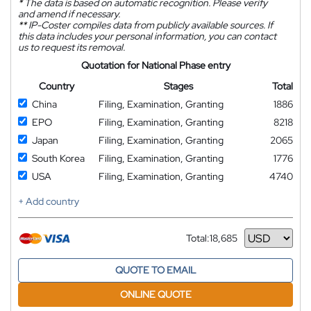
*
The data is based on automatic recognition. Please verify
and amend if necessary.
**
IP-Coster compiles data from publicly available sources. If
this data includes your personal information, you can contact
us to request its removal.
Quotation for National Phase entry
Country
Stages
Total
China
Filing, Examination, Granting
1886
EPO
Filing, Examination, Granting
8218
Japan
Filing, Examination, Granting
2065
South Korea
Filing, Examination, Granting
1776
USA
Filing, Examination, Granting
4740
+ Add country
Total:
18,685
Currency
QUOTE TO EMAIL
ONLINE QUOTE