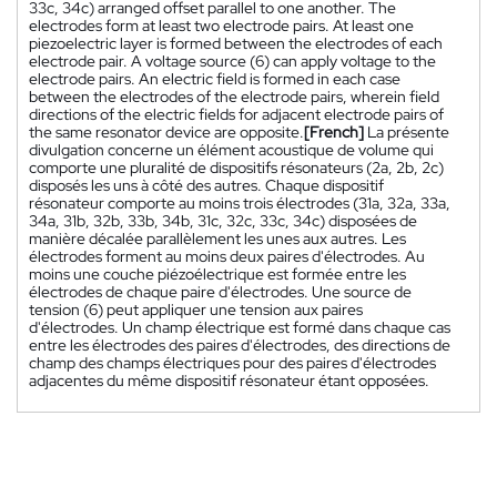
33c, 34c) arranged offset parallel to one another. The
electrodes form at least two electrode pairs. At least one
piezoelectric layer is formed between the electrodes of each
electrode pair. A voltage source (6) can apply voltage to the
electrode pairs. An electric field is formed in each case
between the electrodes of the electrode pairs, wherein field
directions of the electric fields for adjacent electrode pairs of
the same resonator device are opposite.
[French]
La présente
divulgation concerne un élément acoustique de volume qui
comporte une pluralité de dispositifs résonateurs (2a, 2b, 2c)
disposés les uns à côté des autres. Chaque dispositif
résonateur comporte au moins trois électrodes (31a, 32a, 33a,
34a, 31b, 32b, 33b, 34b, 31c, 32c, 33c, 34c) disposées de
manière décalée parallèlement les unes aux autres. Les
électrodes forment au moins deux paires d'électrodes. Au
moins une couche piézoélectrique est formée entre les
électrodes de chaque paire d'électrodes. Une source de
tension (6) peut appliquer une tension aux paires
d'électrodes. Un champ électrique est formé dans chaque cas
entre les électrodes des paires d'électrodes, des directions de
champ des champs électriques pour des paires d'électrodes
adjacentes du même dispositif résonateur étant opposées.