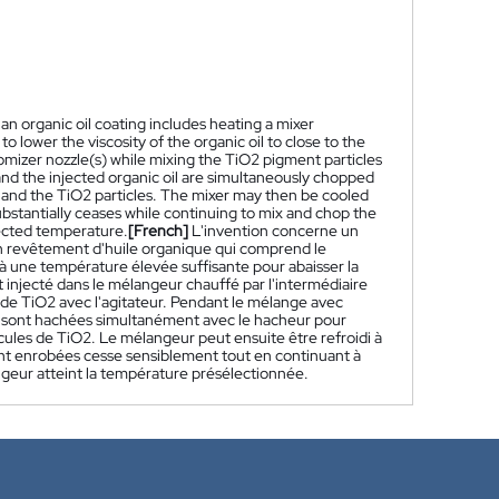
n organic oil coating includes heating a mixer
 lower the viscosity of the organic oil to close to the
tomizer nozzle(s) while mixing the TiO2 pigment particles
 and the injected organic oil are simultaneously chopped
 and the TiO2 particles. The mixer may then be cooled
bstantially ceases while continuing to mix and chop the
ected temperature.
[French]
L'invention concerne un
un revêtement d'huile organique qui comprend le
 une température élevée suffisante pour abaisser la
st injecté dans le mélangeur chauffé par l'intermédiaire
de TiO2 avec l'agitateur. Pendant le mélange avec
tée sont hachées simultanément avec le hacheur pour
cules de TiO2. Le mélangeur peut ensuite être refroidi à
nt enrobées cesse sensiblement tout en continuant à
geur atteint la température présélectionnée.