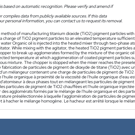
is based on automatic recognition. Please verify and amend if
 compiles data from publicly available sources. If this data
ur personal information, you can contact us to request its removal.
 method of manufacturing titanium dioxide (TiO2) pigment particles with a
a charge of TiO2 pigment particles to an elevated temperature sufficient to
f water Organic oil is injected into the heated mixer through two-phase a
itator. While mixing with the agitator, the heated TiO2 pigment particles
hopper to break up agglomerates formed by the mixture of the organic oil
lected temperature at which agglomeration of coated pigment particles su
s mixture. The chopper is stopped when the mixer reaches the presel
 fabrication de particules de pigment de dioxyde de titane (TiO2) avec 
d'un mélangeur contenant une charge de particules de pigment de TiO2 à
e l'huile organique à proximité de la viscosité de l'huile organique d'eau e
 d'atomiseur à deux phases tout en mélangeant les particules de pigment 
, les particules de pigment de TiO2 chauffées et l'huile organique injec
 des agglomérats formés par le mélange de l'huile organique et des parti
ature présélectionnée à laquelle l'agglomération de particules de pigme
t à hacher le mélange homogène. Le hacheur est arrêté lorsque le mélan