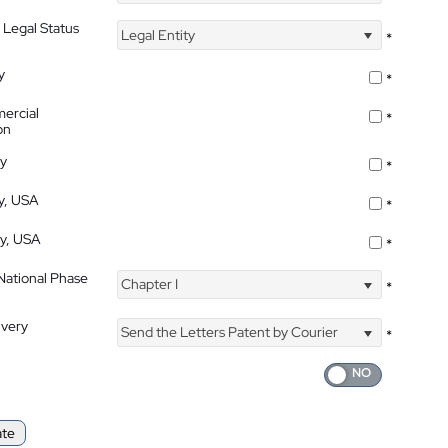
 Legal Status
Legal Entity
*
y
*
ercial
*
on
ty
*
ty, USA
*
ty, USA
*
 National Phase
Chapter I
*
ivery
Send the Letters Patent by Courier
*
ate