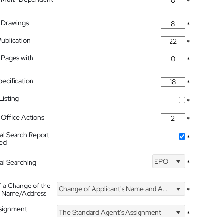
*
 Drawings
*
Publication
*
 Pages with
*
pecification
*
isting
*
Office Actions
*
nal Search Report
*
hed
EPO
nal Searching
*
f a Change of the
Change of Applicant's Name and Address
*
's Name/Address
ssignment
The Standard Agent's Assignment
*