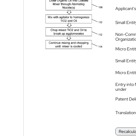
Applicant's
Small Entit
Non-Comm
Organizati
Micro Enti
Small Enti
Micro Enti
Entry into
under
Patent Del
Translation
Recalcul