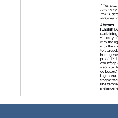
*
The data 
necessary.
**
IP-Coster
includes yo
Abstract
[English]
A
containing 
viscosity o
with the ag
with the c
to a prese
homogeneou
procédé de
chauffage 
viscosité d
de buse(s)
l'agitateur
fragmenter
une tempér
mélanger e