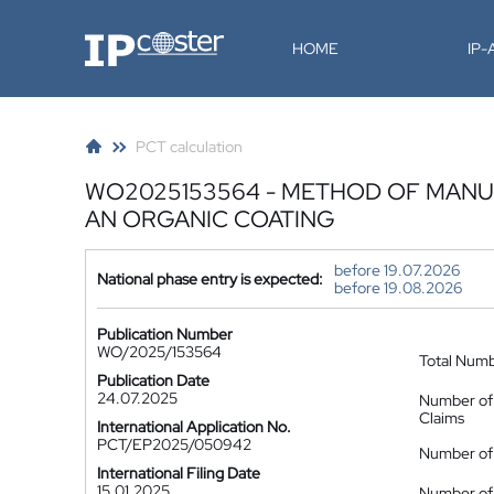
IP-Coster
HOME
IP
PCT calculation
WO2025153564 - METHOD OF MANUF
AN ORGANIC COATING
before 19.07.2026
National phase entry is expected:
before 19.08.2026
Publication Number
WO/2025/153564
Total Num
Publication Date
24.07.2025
Number of
Claims
International Application No.
PCT/EP2025/050942
Number of 
International Filing Date
15.01.2025
Number of