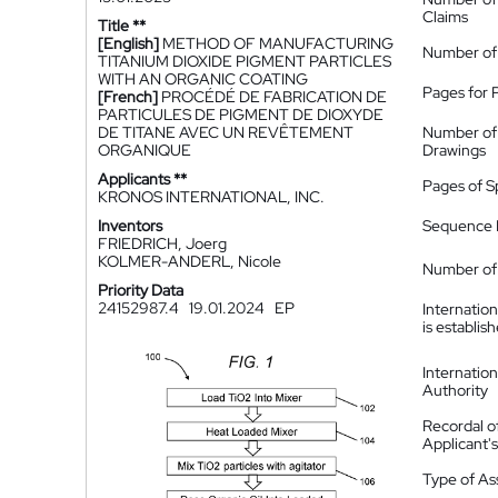
Claims
Title **
[English]
METHOD OF MANUFACTURING
Number of
TITANIUM DIOXIDE PIGMENT PARTICLES
WITH AN ORGANIC COATING
Pages for 
[French]
PROCÉDÉ DE FABRICATION DE
PARTICULES DE PIGMENT DE DIOXYDE
DE TITANE AVEC UN REVÊTEMENT
Number of
ORGANIQUE
Drawings
Applicants **
Pages of S
KRONOS INTERNATIONAL, INC.
Inventors
Sequence L
FRIEDRICH, Joerg
KOLMER-ANDERL, Nicole
Number of 
Priority Data
24152987.4
19.01.2024
EP
Internatio
is establis
Internatio
Authority
Recordal o
Applicant
Type of A