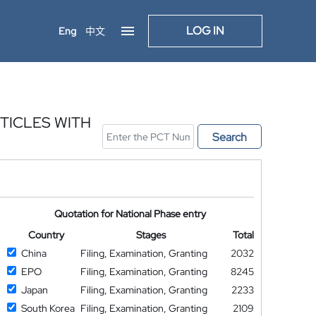
LOG IN
Eng
中文
TICLES WITH
Search
Quotation for National Phase entry
Country
Stages
Total
China
Filing, Examination, Granting
2032
EPO
Filing, Examination, Granting
8245
Japan
Filing, Examination, Granting
2233
South Korea
Filing, Examination, Granting
2109