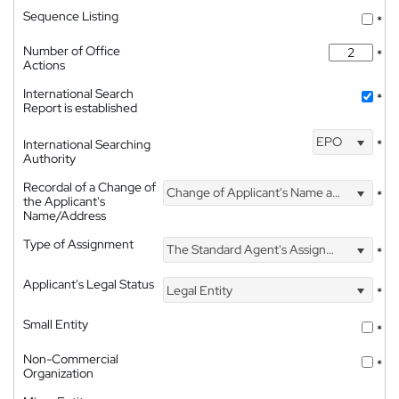
Sequence Listing
*
Number of Office
*
Actions
International Search
*
Report is established
EPO
International Searching
*
Authority
Recordal of a Change of
Change of Applicant's Name and Address
*
the Applicant's
Name/Address
Type of Assignment
The Standard Agent's Assignment
*
Applicant's Legal Status
Legal Entity
*
Small Entity
*
Non-Commercial
*
Organization