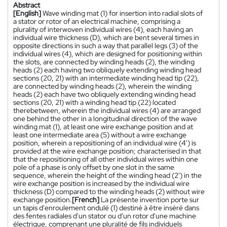
Abstract
[English]
Wave winding mat (1) for insertion into radial slots of
a stator or rotor of an electrical machine, comprising a
plurality of interwoven individual wires (4), each having an
individual wire thickness (D), which are bent several times in
opposite directions in such a way that parallel legs (3) of the
individual wires (4), which are designed for positioning within
the slots, are connected by winding heads (2), the winding
heads (2) each having two obliquely extending winding head
sections (20, 21) with an intermediate winding head tip (22),
are connected by winding heads (2), wherein the winding
heads (2) each have two obliquely extending winding head
sections (20, 21) with a winding head tip (22) located
therebetween, wherein the individual wires (4) are arranged
one behind the other in a longitudinal direction of the wave
winding mat (1), at least one wire exchange position and at
least one intermediate area (5) without a wire exchange
position, wherein a repositioning of an individual wire (4') is
provided at the wire exchange position; characterised in that
that the repositioning of all other individual wires within one
pole of a phase is only offset by one slot in the same
sequence, wherein the height of the winding head (2') in the
wire exchange position is increased by the individual wire
thickness (D) compared to the winding heads (2) without wire
exchange position.
[French]
La présente invention porte sur
un tapis d'enroulement ondulé (1) destiné à être inséré dans
des fentes radiales d'un stator ou d'un rotor d'une machine
électrique, comprenant une pluralité de fils individuels