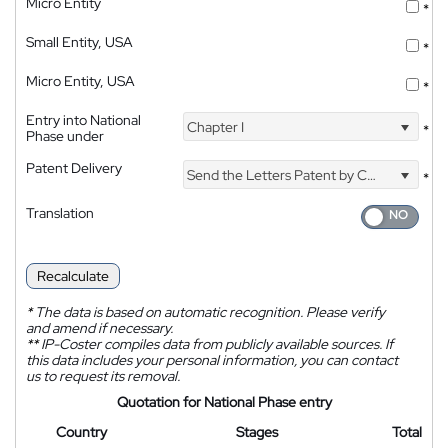
Micro Entity
*
Small Entity, USA
*
Micro Entity, USA
*
Entry into National
Chapter I
*
Phase under
Patent Delivery
Send the Letters Patent by Courier
*
Translation
Recalculate
*
The data is based on automatic recognition. Please verify
and amend if necessary.
**
IP-Coster compiles data from publicly available sources. If
this data includes your personal information, you can contact
us to request its removal.
Quotation for National Phase entry
Country
Stages
Total