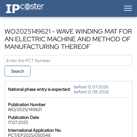
IP-Coster — Home
WO2025149621 - WAVE WINDING MAT FOR
AN ELECTRIC MACHINE AND METHOD OF
MANUFACTURING THEREOF
Search
before 12.07.2026
National phase entry is expected:
before 12.08.2026
Publication Number
WO/2025/149621
Publication Date
17.07.2025
International Application No.
PCT/EP2025/050548