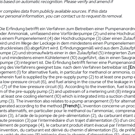
is based on automatic recognition. Please verify and amend if
 compiles data from publicly available sources. If this data
ur personal information, you can contact us to request its removal.
Die Erfindung betrifft ein Verfahren zum Betreiben einer Pumpenanordnung
der Ammoniak, umfassend eine Vorförderpumpe (2) und eine Hochdruck
 einem Pumpenelement (4) der Hochdruckpumpe (3) über einen Zulaufpfa
wird und im Wege der Leckage in dem mindestens einen Pumpenelement (4
druckkreises (6) abgeführt wird. Erfindungsgemäß wird aus dem Zulaufp
umpe (2) und stromaufwärts einer in den Zulaufpfad (5) integrierten Zume
 und mindestens einem Kühlelement (10) zugeführt, das in einen Saugra
mpe (3) integriert ist. Die Erfindung betrifft ferner eine Pumpenanordnun
ng des Verfahrens geeignet bzw. nach dem Verfahren betreibbar ist.
[En
gement (1) for alternative fuels, in particular for methanol or ammonia, 
wherein fuel is supplied by the pre-supply pump (2) to at least one pump 
 a low-pressure circuit (6), and fuel arising in the course of the leakage i
 (7) of the low-pressure circuit (6). According to the invention, fuel is b
of the pre-supply pump (2) and upstream of a metering unit (8) integrate
 at least one cooling element (10) which is integrated into a suction cham
mp (3). The invention also relates to a pump arrangement (1) for alternati
operated according to the method.
[French]
L'invention concerne un proc
ants alternatifs, en particulier pour le méthanol ou l'ammoniac, compre
sion (3), à l'aide de la pompe de pré-alimentation (2), du carburant éta
te pression (3) par l'intermédiaire d'un trajet d'alimentation (5) d'un circu
ément de pompage (4), le carburant produit étant évacué par l'intermédiai
l'invention, du carburant est dérivé du chemin d'alimentation (5), de pré
e unité de dosage (8) intégrée dans le chemin d'alimentation (5), dans u