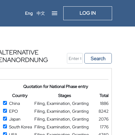
LOG IN
Eng
中文
ALTERNATIVE
Search
MPENANORDNUNG
Quotation for National Phase entry
Country
Stages
Total
China
Filing, Examination, Granting
1886
EPO
Filing, Examination, Granting
8242
Japan
Filing, Examination, Granting
2076
South Korea
Filing, Examination, Granting
1776
USA
Filing, Examination, Granting
4740