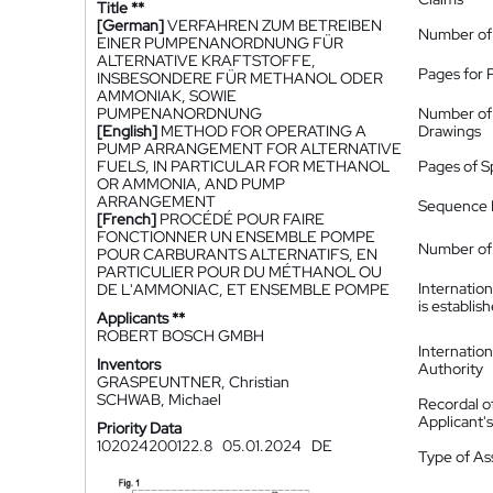
Title **
[German]
VERFAHREN ZUM BETREIBEN
Number of
EINER PUMPENANORDNUNG FÜR
ALTERNATIVE KRAFTSTOFFE,
Pages for 
INSBESONDERE FÜR METHANOL ODER
AMMONIAK, SOWIE
PUMPENANORDNUNG
Number of
[English]
METHOD FOR OPERATING A
Drawings
PUMP ARRANGEMENT FOR ALTERNATIVE
FUELS, IN PARTICULAR FOR METHANOL
Pages of S
OR AMMONIA, AND PUMP
ARRANGEMENT
Sequence L
[French]
PROCÉDÉ POUR FAIRE
FONCTIONNER UN ENSEMBLE POMPE
Number of 
POUR CARBURANTS ALTERNATIFS, EN
PARTICULIER POUR DU MÉTHANOL OU
Internatio
DE L'AMMONIAC, ET ENSEMBLE POMPE
is establis
Applicants **
ROBERT BOSCH GMBH
Internatio
Inventors
Authority
GRASPEUNTNER, Christian
SCHWAB, Michael
Recordal o
Applicant
Priority Data
102024200122.8
05.01.2024
DE
Type of A