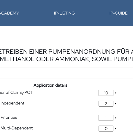
-ACADEMY
IP-LISTING
IP-GUIDE
BETREIBEN EINER PUMPENANORDNUNG FÜR 
R METHANOL ODER AMMONIAK, SOWIE PU
Application details
ber of Claims/PCT
*
 Independent
*
Priorities
*
 Multi-Dependent
*