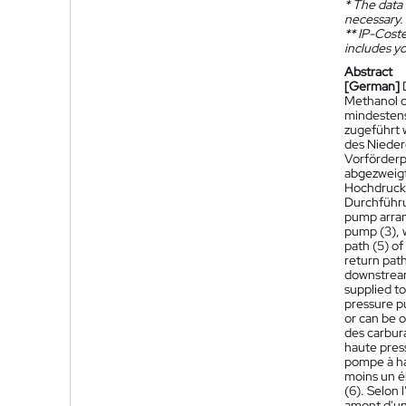
*
The data 
necessary.
**
IP-Coster
includes yo
Abstract
[German]
Methanol o
mindestens
zugeführt 
des Nieder
Vorförderp
abgezweigt
Hochdruckpu
Durchführu
pump arran
pump (3), 
path (5) of
return path
downstream 
supplied to
pressure pu
or can be 
des carbur
haute pres
pompe à hau
moins un él
(6). Selon 
amont d'un