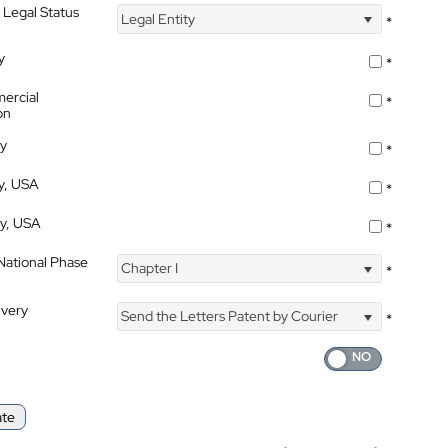
 Legal Status
Legal Entity
*
y
*
ercial
*
on
ty
*
ty, USA
*
ty, USA
*
 National Phase
Chapter I
*
ivery
Send the Letters Patent by Courier
*
ate