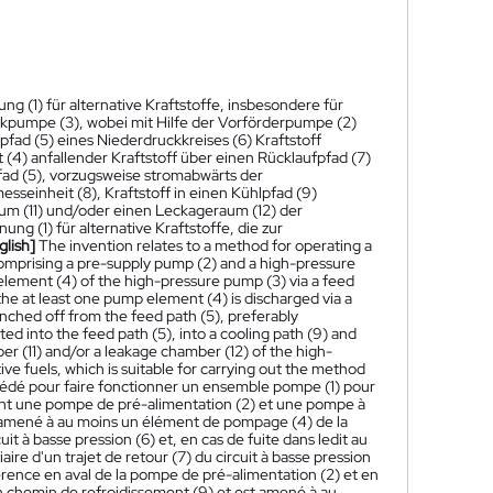
 (1) für alternative Kraftstoffe, insbesondere für
pumpe (3), wobei mit Hilfe der Vorförderpumpe (2)
d (5) eines Niederdruckkreises (6) Kraftstoff
) anfallender Kraftstoff über einen Rücklaufpfad (7)
fad (5), vorzugsweise stromabwärts der
sseinheit (8), Kraftstoff in einen Kühlpfad (9)
um (11) und/oder einen Leckageraum (12) der
g (1) für alternative Kraftstoffe, die zur
glish]
The invention relates to a method for operating a
comprising a pre-supply pump (2) and a high-pressure
element (4) of the high-pressure pump (3) via a feed
n the at least one pump element (4) is discharged via a
ranched off from the feed path (5), preferably
d into the feed path (5), into a cooling path (9) and
ber (11) and/or a leakage chamber (12) of the high-
ve fuels, which is suitable for carrying out the method
édé pour faire fonctionner un ensemble pompe (1) pour
nant une pompe de pré-alimentation (2) et une pompe à
nt amené à au moins un élément de pompage (4) de la
it à basse pression (6) et, en cas de fuite dans ledit au
re d'un trajet de retour (7) du circuit à basse pression
férence en aval de la pompe de pré-alimentation (2) et en
n chemin de refroidissement (9) et est amené à au