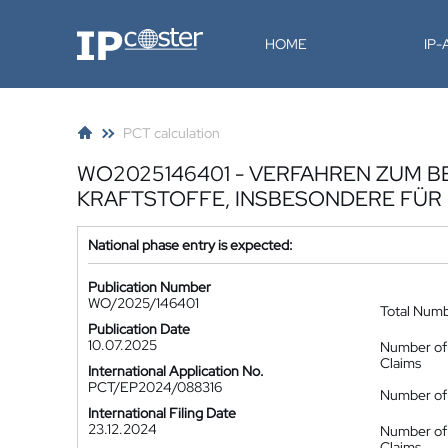
IP-Coster
HOME
IP
PCT calculation
WO2025146401 - VERFAHREN ZUM 
KRAFTSTOFFE, INSBESONDERE FÜ
National phase entry is expected:
Publication Number
WO/2025/146401
Total Num
Publication Date
10.07.2025
Number of
Claims
International Application No.
PCT/EP2024/088316
Number of 
International Filing Date
23.12.2024
Number of
Claims