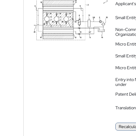
Applicant's
Small Entit
Non-Comm
Organizati
Micro Enti
Small Enti
Micro Enti
Entry into
under
Patent Del
Translation
Recalcul