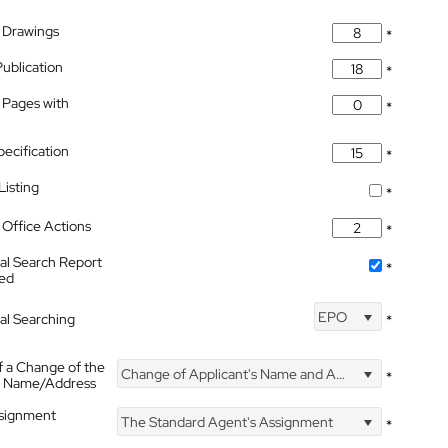
 Drawings
*
Publication
*
 Pages with
*
pecification
*
isting
*
Office Actions
*
nal Search Report
*
hed
EPO
nal Searching
*
f a Change of the
Change of Applicant's Name and Address
*
's Name/Address
ssignment
The Standard Agent's Assignment
*