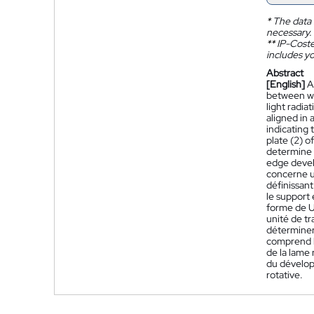
*
The data 
necessary.
**
IP-Coster
includes yo
Abstract
[English]
A
between whi
light radi
aligned in 
indicating 
plate (2) o
determine a
edge devel
concerne u
définissant
le support
forme de U
unité de t
déterminer
comprend l
de la lame
du dévelop
rotative.