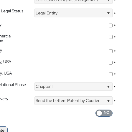
*
 Legal Status
Legal Entity
*
y
*
ercial
*
on
ty
*
ty, USA
*
ty, USA
*
 National Phase
Chapter I
*
ivery
Send the Letters Patent by Courier
*
ate