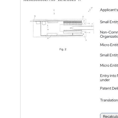
Applicant's
Small Entit
Non-Comm
Organizati
Micro Enti
Small Enti
Micro Enti
Entry into
under
Patent Del
Translation
Recalcul