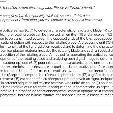
is based on automatic recognition. Please verify and amend if
 compiles data from publicly available sources. If this data
ur personal information, you can contact us to request its removal.
n optical sensor (6, 7) to detect a characteristic of a rotating blade (4)
ch the rotating blade can be inserted, an emitter (11) and a receiver (12
ation to be transmitted between the opposed ends of the U-shaped support
a radial direction with respect to the rotating blade. A processing unit (15)
the intensity of the light radiation received and to determine the characteris
f semiconductor material includes the rotating blade and such an optical s
 position of the rotating blade. A method for operating the optical sensor
opment of the rotating blade and analysing such digital image to determin
n capteur optique (6, 7) pour détecter une caractéristique d'une lame r
 des extrémités opposées entre lesquelles la lame rotative peut être insé
 en forme de U pour émettre et recevoir un rayonnement lumineux à tran
. Le récepteur comprend un réseau de photodiodes (17) alignées dans une 
raitement (15) est connectée au récepteur pour recevoir un signal indiqua
 la caractéristique de ladite lame rotative. Une unité de coupe (1) pour
a lame rotative et un tel capteur optique et peut comprendre un capteu
 rotative. Un procédé de fonctionnement du capteur optique peut compr
pement du bord de la lame rotative et à analyser une telle image numériq