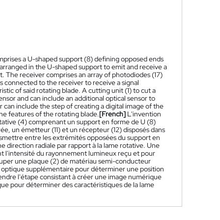
 comprises a U-shaped support (8) defining opposed ends
) arranged in the U-shaped support to emit and receive a
. The receiver comprises an array of photodiodes (17)
 is connected to the receiver to receive a signal
tic of said rotating blade. A cutting unit (1) to cut a
ensor and can include an additional optical sensor to
 can include the step of creating a digital image of the
e features of the rotating blade.
[French]
L'invention
otative (4) comprenant un support en forme de U (8)
rée, un émetteur (11) et un récepteur (12) disposés dans
smettre entre les extrémités opposées du support en
direction radiale par rapport à la lame rotative. Une
nt l'intensité du rayonnement lumineux reçu et pour
 couper une plaque (2) de matériau semi-conducteur
r optique supplémentaire pour déterminer une position
endre l'étape consistant à créer une image numérique
ue pour déterminer des caractéristiques de la lame