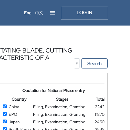
LOG IN
Eng
中文
TATING BLADE, CUTTING
CTERISTIC OF A
Search
Quotation for National Phase entry
Country
Stages
Total
China
Filing, Examination, Granting
2242
EPO
Filing, Examination, Granting
11870
Japan
Filing, Examination, Granting
2460
South Korea
Filing, Examination, Granting
2548