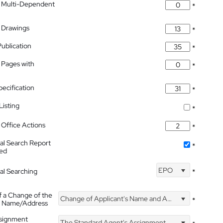
 Multi-Dependent
*
 Drawings
*
Publication
*
 Pages with
*
pecification
*
isting
*
Office Actions
*
nal Search Report
*
hed
EPO
nal Searching
*
f a Change of the
Change of Applicant's Name and Address
*
's Name/Address
ssignment
The Standard Agent's Assignment