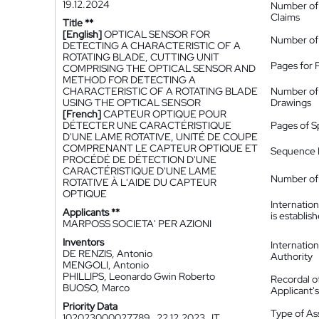
19.12.2024
Number of
Claims
Title **
[English]
OPTICAL SENSOR FOR
Number of
DETECTING A CHARACTERISTIC OF A
ROTATING BLADE, CUTTING UNIT
Pages for 
COMPRISING THE OPTICAL SENSOR AND
METHOD FOR DETECTING A
CHARACTERISTIC OF A ROTATING BLADE
Number of
USING THE OPTICAL SENSOR
Drawings
[French]
CAPTEUR OPTIQUE POUR
DÉTECTER UNE CARACTÉRISTIQUE
Pages of S
D'UNE LAME ROTATIVE, UNITÉ DE COUPE
COMPRENANT LE CAPTEUR OPTIQUE ET
Sequence L
PROCÉDÉ DE DÉTECTION D'UNE
CARACTÉRISTIQUE D'UNE LAME
Number of 
ROTATIVE À L'AIDE DU CAPTEUR
OPTIQUE
Internatio
Applicants **
is establis
MARPOSS SOCIETA' PER AZIONI
Inventors
Internatio
DE RENZIS, Antonio
Authority
MENGOLI, Antonio
PHILLIPS, Leonardo Gwin Roberto
Recordal o
BUOSO, Marco
Applicant
Priority Data
Type of A
102023000027789
22.12.2023
IT