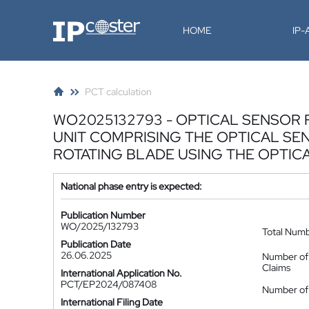
IP-Coster
HOME
IP
PCT calculation
WO2025132793 - OPTICAL SENSOR 
UNIT COMPRISING THE OPTICAL SE
ROTATING BLADE USING THE OPTIC
National phase entry is expected:
Publication Number
WO/2025/132793
Total Num
Publication Date
26.06.2025
Number of
Claims
International Application No.
PCT/EP2024/087408
Number of 
International Filing Date