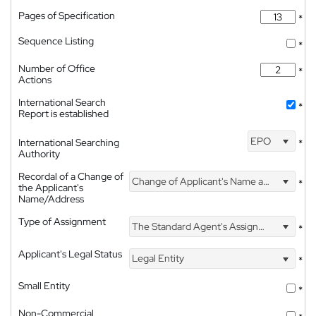
Pages of Specification
*
Sequence Listing
*
Number of Office
*
Actions
International Search
*
Report is established
EPO
International Searching
*
Authority
Recordal of a Change of
Change of Applicant's Name and Address
*
the Applicant's
Name/Address
Type of Assignment
The Standard Agent's Assignment
*
Applicant's Legal Status
Legal Entity
*
Small Entity
*
Non-Commercial