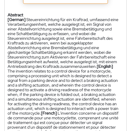
Abstract
[German]
Steuereinrichtung für ein Kraftrad, umfassend eine
Verarbeitungseinheit, welche ausgelegt ist, ein Signal von
einer Abstellvorrichtung sowie eine Bremsbetätigung und
eine Schaltbetätigung zu erfassen, und wobei die
Steuereinrichtung ausgelegt ist, eine Fahrbereitschaft des
Kraftrads zu aktivieren, wenn bei ausgeklappter
Abstellvorrichtung eine Bremsbetätigung und eine
gleichzeitige Schaltbetätigung erkannt werden, wobei die
Steuereinrichtung zum Aktivieren der Fahrbereitschaft eine
Betätigungseinheit aufweist, welche ausgelegt ist, mit einem
Antriebsstrang des Kraftrads zusammenzuwirken.
[English]
The invention relates to a control device for a motorcycle,
comprising a processing unit which is designed to detect a
signal from a parking device and to detect a braking actuation
and a shifting actuation, and wherein the control device is
designed to activate a driving readiness of the motorcycle
when, if the parking device is folded out, a braking actuation
and a simultaneous shifting actuation are identified, wherein
for activating the driving readiness, the control device has an
actuation unit, which is designed to interact with a power train
of the motorcycle.
[French]
L'invention concerne un dispositif
de commande pour une motocyclette, comprenant une unité
de traitement qui est conçue pour détecter un signal
provenant d'un dispositif de stationnement et pour détecter