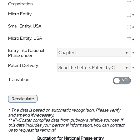
*
Organization
Micro Entity
*
Small Entity, USA
*
Micro Entity, USA
*
Entry into National
Chapter I
*
Phase under
Patent Delivery
Send the Letters Patent by Courier
*
Translation
Recalculate
*
The data is based on automatic recognition. Please verify
and amend if necessary.
**
IP-Coster compiles data from publicly available sources. If
this data includes your personal information, you can contact
us to request its removal.
Quotation for National Phase entry