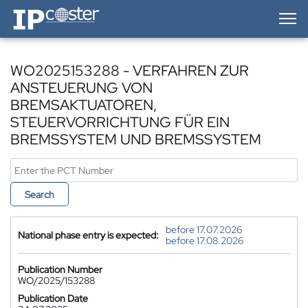
IP-Coster — Home
WO2025153288 - VERFAHREN ZUR
ANSTEUERUNG VON
BREMSAKTUATOREN,
STEUERVORRICHTUNG FÜR EIN
BREMSSYSTEM UND BREMSSYSTEM
Search
before 17.07.2026
National phase entry is expected:
before 17.08.2026
Publication Number
WO/2025/153288
Publication Date