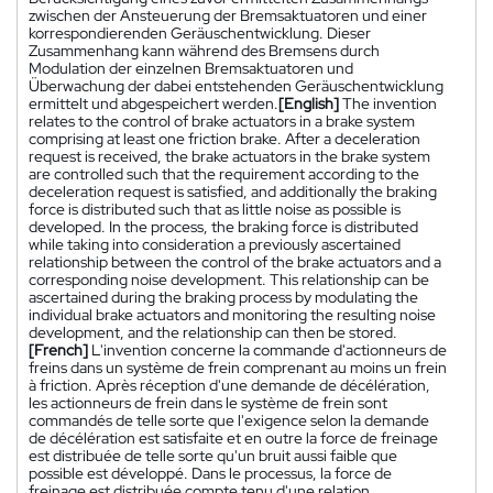
zwischen der Ansteuerung der Bremsaktuatoren und einer
korrespondierenden Geräuschentwicklung. Dieser
Zusammenhang kann während des Bremsens durch
Modulation der einzelnen Bremsaktuatoren und
Überwachung der dabei entstehenden Geräuschentwicklung
ermittelt und abgespeichert werden.
[English]
The invention
relates to the control of brake actuators in a brake system
comprising at least one friction brake. After a deceleration
request is received, the brake actuators in the brake system
are controlled such that the requirement according to the
deceleration request is satisfied, and additionally the braking
force is distributed such that as little noise as possible is
developed. In the process, the braking force is distributed
while taking into consideration a previously ascertained
relationship between the control of the brake actuators and a
corresponding noise development. This relationship can be
ascertained during the braking process by modulating the
individual brake actuators and monitoring the resulting noise
development, and the relationship can then be stored.
[French]
L'invention concerne la commande d'actionneurs de
freins dans un système de frein comprenant au moins un frein
à friction. Après réception d'une demande de décélération,
les actionneurs de frein dans le système de frein sont
commandés de telle sorte que l'exigence selon la demande
de décélération est satisfaite et en outre la force de freinage
est distribuée de telle sorte qu'un bruit aussi faible que
possible est développé. Dans le processus, la force de
freinage est distribuée compte tenu d'une relation