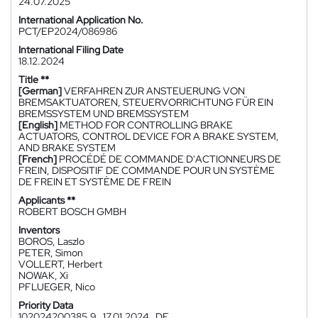
24.07.2025
International Application No.
PCT/EP2024/086986
International Filing Date
18.12.2024
Title **
[German]
VERFAHREN ZUR ANSTEUERUNG VON
BREMSAKTUATOREN, STEUERVORRICHTUNG FÜR EIN
BREMSSYSTEM UND BREMSSYSTEM
[English]
METHOD FOR CONTROLLING BRAKE
ACTUATORS, CONTROL DEVICE FOR A BRAKE SYSTEM,
AND BRAKE SYSTEM
[French]
PROCÉDÉ DE COMMANDE D'ACTIONNEURS DE
FREIN, DISPOSITIF DE COMMANDE POUR UN SYSTÈME
DE FREIN ET SYSTÈME DE FREIN
Applicants **
ROBERT BOSCH GMBH
Inventors
BOROS, Laszlo
PETER, Simon
VOLLERT, Herbert
NOWAK, Xi
PFLUEGER, Nico
Priority Data
102024200385.9
17.01.2024
DE