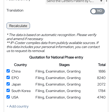
Send the Letters Patent by Courier
*
Translation
Recalculate
*
The data is based on automatic recognition. Please verify
and amend if necessary.
**
IP-Coster compiles data from publicly available sources. If
this data includes your personal information, you can contact
us to request its removal.
Quotation for National Phase entry
Country
Stages
Total
China
Filing, Examination, Granting
1886
EPO
Filing, Examination, Granting
8240
Japan
Filing, Examination, Granting
2072
South Korea
Filing, Examination, Granting
1784
USA
Filing, Examination, Granting
4740
+ Add country