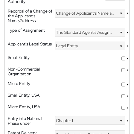
Authority
Recordal of a Change of
Change of Applicant's Name and Address
*
the Applicant's
Name/Address
Type of Assignment
The Standard Agent's Assignment
*
Applicant's Legal Status
Legal Entity
*
Small Entity
*
Non-Commercial
*
Organization
Micro Entity
*
Small Entity, USA
*
Micro Entity, USA
*
Entry into National
Chapter I
*
Phase under
Patent Delivery