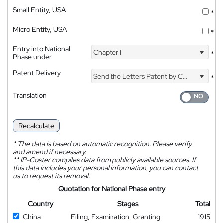
Small Entity, USA
*
Micro Entity, USA
*
Entry into National
Chapter I
*
Phase under
Patent Delivery
Send the Letters Patent by Courier
*
Translation
Recalculate
*
The data is based on automatic recognition. Please verify
and amend if necessary.
**
IP-Coster compiles data from publicly available sources. If
this data includes your personal information, you can contact
us to request its removal.
Quotation for National Phase entry
Country
Stages
Total
China
Filing, Examination, Granting
1915