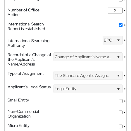
*
Number of Office
*
Actions
International Search
*
Report is established
EPO
International Searching
*
Authority
Recordal of a Change of
Change of Applicant's Name and Address
*
the Applicant's
Name/Address
Type of Assignment
The Standard Agent's Assignment
*
Applicant's Legal Status
Legal Entity
*
Small Entity
*
Non-Commercial
*
Organization
Micro Entity
*