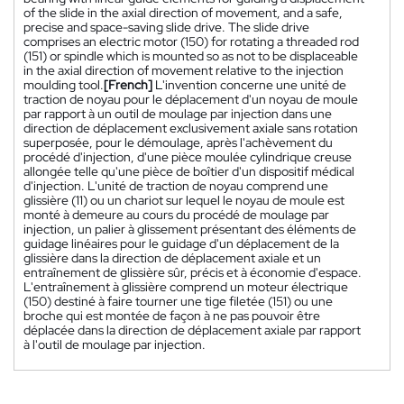
of the slide in the axial direction of movement, and a safe,
precise and space-saving slide drive. The slide drive
comprises an electric motor (150) for rotating a threaded rod
(151) or spindle which is mounted so as not to be displaceable
in the axial direction of movement relative to the injection
moulding tool.
[French]
L'invention concerne une unité de
traction de noyau pour le déplacement d'un noyau de moule
par rapport à un outil de moulage par injection dans une
direction de déplacement exclusivement axiale sans rotation
superposée, pour le démoulage, après l'achèvement du
procédé d'injection, d'une pièce moulée cylindrique creuse
allongée telle qu'une pièce de boîtier d'un dispositif médical
d'injection. L'unité de traction de noyau comprend une
glissière (11) ou un chariot sur lequel le noyau de moule est
monté à demeure au cours du procédé de moulage par
injection, un palier à glissement présentant des éléments de
guidage linéaires pour le guidage d'un déplacement de la
glissière dans la direction de déplacement axiale et un
entraînement de glissière sûr, précis et à économie d'espace.
L'entraînement à glissière comprend un moteur électrique
(150) destiné à faire tourner une tige filetée (151) ou une
broche qui est montée de façon à ne pas pouvoir être
déplacée dans la direction de déplacement axiale par rapport
à l'outil de moulage par injection.