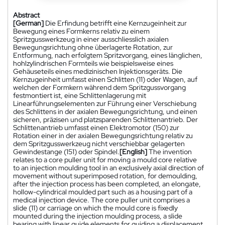
Abstract
[German]
Die Erfindung betrifft eine Kernzugeinheit zur
Bewegung eines Formkerns relativ zu einem
Spritzgusswerkzeug in einer ausschliesslich axialen
Bewegungsrichtung ohne überlagerte Rotation, zur
Entformung, nach erfolgtem Spritzvorgang, eines länglichen,
hohlzylindrischen Formteils wie beispielsweise eines
Gehäuseteils eines medizinischen Injektionsgeräts. Die
Kernzugeinheit umfasst einen Schlitten (11) oder Wagen, auf
welchen der Formkern während dem Spritzgussvorgang
festmontiert ist, eine Schlittenlagerung mit
Linearführungselementen zur Führung einer Verschiebung
des Schlittens in der axialen Bewegungsrichtung, und einen
sicheren, präzisen und platzsparenden Schlittenantrieb. Der
Schlittenantrieb umfasst einen Elektromotor (150) zur
Rotation einer in der axialen Bewegungsrichtung relativ zu
dem Spritzgusswerkzeug nicht verschiebbar gelagerten
Gewindestange (151) oder Spindel.
[English]
The invention
relates to a core puller unit for moving a mould core relative
to an injection moulding tool in an exclusively axial direction of
movement without superimposed rotation, for demoulding,
after the injection process has been completed, an elongate,
hollow-cylindrical moulded part such as a housing part of a
medical injection device. The core puller unit comprises a
slide (11) or carriage on which the mould core is fixedly
mounted during the injection moulding process, a slide
bearing with linear guide elements for guiding a displacement