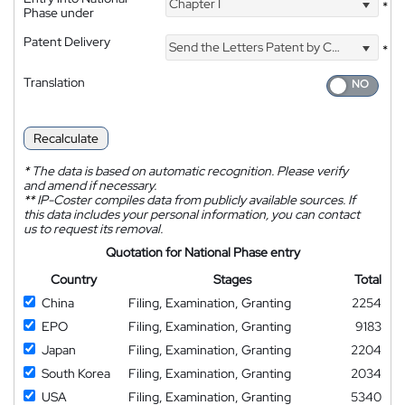
Chapter I
*
Phase under
Patent Delivery
Send the Letters Patent by Courier
*
Translation
Recalculate
*
The data is based on automatic recognition. Please verify
and amend if necessary.
**
IP-Coster compiles data from publicly available sources. If
this data includes your personal information, you can contact
us to request its removal.
Quotation for National Phase entry
Country
Stages
Total
China
Filing, Examination, Granting
2254
EPO
Filing, Examination, Granting
9183
Japan
Filing, Examination, Granting
2204
South Korea
Filing, Examination, Granting
2034
USA
Filing, Examination, Granting
5340