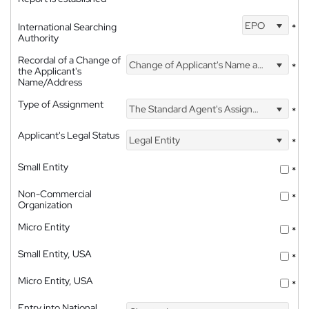
EPO
International Searching
*
Authority
Recordal of a Change of
Change of Applicant's Name and Address
*
the Applicant's
Name/Address
Type of Assignment
The Standard Agent's Assignment
*
Applicant's Legal Status
Legal Entity
*
Small Entity
*
Non-Commercial
*
Organization
Micro Entity
*
Small Entity, USA
*
Micro Entity, USA
*
Entry into National