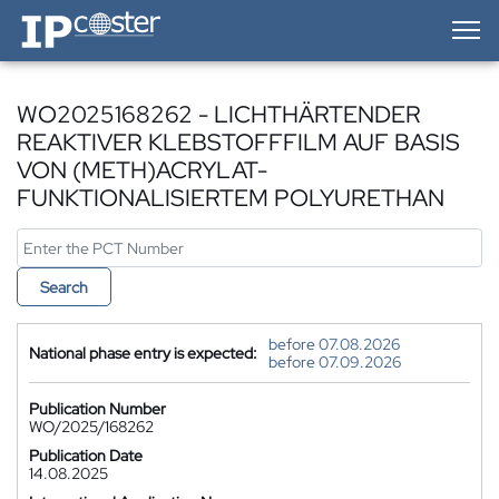
IP-Coster — Home
WO2025168262 - LICHTHÄRTENDER
REAKTIVER KLEBSTOFFFILM AUF BASIS
VON (METH)ACRYLAT-
FUNKTIONALISIERTEM POLYURETHAN
Search
before 07.08.2026
National phase entry is expected:
before 07.09.2026
Publication Number
WO/2025/168262
Publication Date
14.08.2025