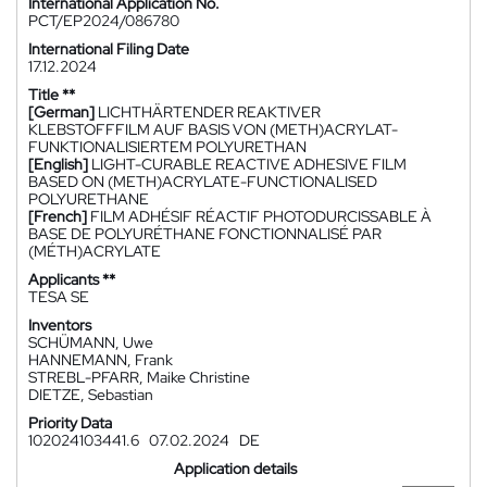
International Application No.
PCT/EP2024/086780
International Filing Date
17.12.2024
Title **
[German]
LICHTHÄRTENDER REAKTIVER
KLEBSTOFFFILM AUF BASIS VON (METH)ACRYLAT-
FUNKTIONALISIERTEM POLYURETHAN
[English]
LIGHT-CURABLE REACTIVE ADHESIVE FILM
BASED ON (METH)ACRYLATE-FUNCTIONALISED
POLYURETHANE
[French]
FILM ADHÉSIF RÉACTIF PHOTODURCISSABLE À
BASE DE POLYURÉTHANE FONCTIONNALISÉ PAR
(MÉTH)ACRYLATE
Applicants **
TESA SE
Inventors
SCHÜMANN, Uwe
HANNEMANN, Frank
STREBL-PFARR, Maike Christine
DIETZE, Sebastian
Priority Data
102024103441.6
07.02.2024
DE
Application details