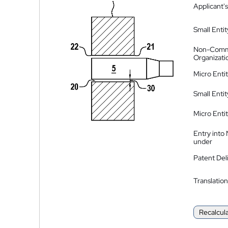
Applicant's
Small Entit
Non-Comm
Organizati
Micro Enti
Small Enti
Micro Enti
Entry into
under
Patent Del
Translation
Recalcul