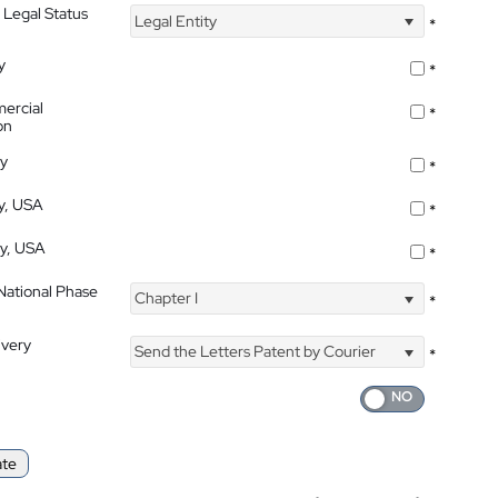
 Legal Status
Legal Entity
*
y
*
ercial
*
on
ty
*
ty, USA
*
ty, USA
*
 National Phase
Chapter I
*
ivery
Send the Letters Patent by Courier
*
ate