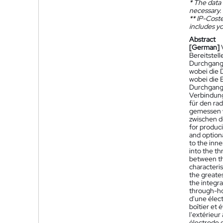
*
The data 
necessary.
**
IP-Coster
includes yo
Abstract
[German]
Bereitstel
Durchgangs
wobei die 
wobei die 
Durchgangs
Verbindung
für den ra
gemessen w
zwischen d
for produci
and optiona
to the inne
into the t
between th
characteris
the greates
the integr
through-hol
d'une élec
boîtier et
l'extérieur
électrode d