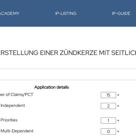
-ACADEMY
IP-LISTING
IP-GUIDE
ERSTELLUNG EINER ZÜNDKERZE MIT SEITLI
Application details
ber of Claims/PCT
*
 Independent
*
Priorities
*
 Multi-Dependent
*