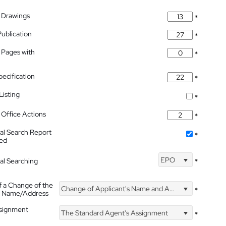
 Drawings
*
Publication
*
 Pages with
*
pecification
*
isting
*
Office Actions
*
nal Search Report
*
hed
EPO
nal Searching
*
f a Change of the
Change of Applicant's Name and Address
*
's Name/Address
ssignment
The Standard Agent's Assignment
*