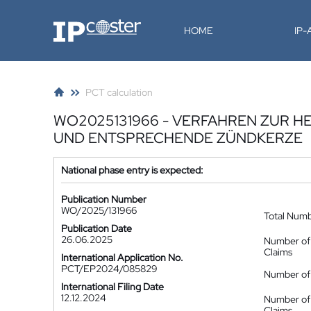
IP-Coster
HOME
IP
PCT calculation
WO2025131966 - VERFAHREN ZUR H
UND ENTSPRECHENDE ZÜNDKERZE
National phase entry is expected:
Publication Number
WO/2025/131966
Total Num
Publication Date
26.06.2025
Number of
Claims
International Application No.
PCT/EP2024/085829
Number of 
International Filing Date
12.12.2024
Number of
Claims