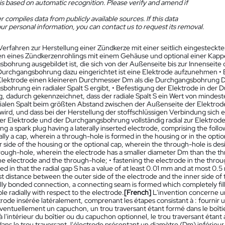
is based on automatic recognition. Please verify and amend if
 compiles data from publicly available sources. If this data
ur personal information, you can contact us to request its removal.
Verfahren zur Herstellung einer Zündkerze mit einer seitlich eingesteckt
len eines Zündkerzenrohlings mit einem Gehäuse und optional einer Kapp
bohrung ausgebildet ist, die sich von der Außenseite bis zur Innenseite
Durchgangsbohrung dazu eingerichtet ist eine Elektrode aufzunehmen • 
Elektrode einen kleineren Durchmesser Dm als die Durchgangsbohrung Db
bohrung ein radialer Spalt S ergibt, • Befestigung der Elektrode in der 
, dadurch gekennzeichnet, dass der radiale Spalt S ein Wert von minde
dialen Spalt beim größten Abstand zwischen der Außenseite der Elektro
ird, und dass bei der Herstellung der stoffschlüssigen Verbindung sich e
er Elektrode und der Durchgangsbohrung vollständig radial zur Elektrode 
ng a spark plug having a laterally inserted electrode, comprising the follo
lly a cap, wherein a through-hole is formed in the housing or in the opt
r side of the housing or the optional cap, wherein the through-hole is des
hrough-hole, wherein the electrode has a smaller diameter Dm than the th
e electrode and the through-hole; • fastening the electrode in the thro
ed in that the radial gap S has a value of at least 0.01 mm and at most 0.
t distance between the outer side of the electrode and the inner side of 
ally bonded connection, a connecting seam is formed which completely fil
e radially with respect to the electrode.
[French]
L'invention concerne u
trode insérée latéralement, comprenant les étapes consistant à : fourn
 éventuellement un capuchon, un trou traversant étant formé dans le boîti
 à l'intérieur du boîtier ou du capuchon optionnel, le trou traversant étan
ans le trou traversant, l'électrode présentant un diamètre (Dm) inférieur à