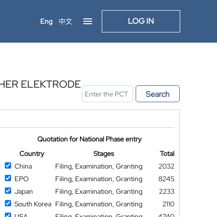
LOG IN
Eng
中文
CHER ELEKTRODE
Search
Quotation for National Phase entry
Country
Stages
Total
China
Filing, Examination, Granting
2032
EPO
Filing, Examination, Granting
8245
Japan
Filing, Examination, Granting
2233
South Korea
Filing, Examination, Granting
2110
USA
Filing, Examination, Granting
4740