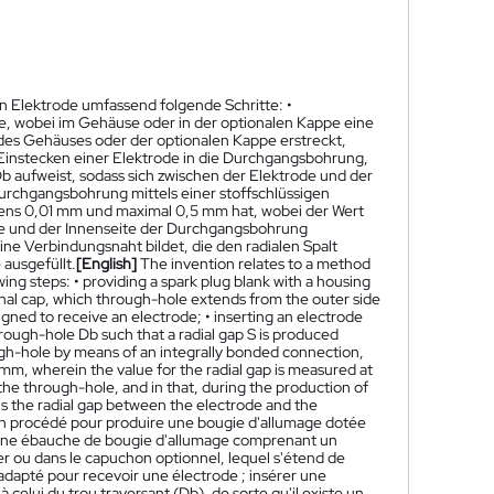
en Elektrode umfassend folgende Schritte: •
e, wobei im Gehäuse oder in der optionalen Kappe eine
 des Gehäuses oder der optionalen Kappe erstreckt,
Einstecken einer Elektrode in die Durchgangsbohrung,
 aufweist, sodass sich zwischen der Elektrode und der
Durchgangsbohrung mittels einer stoffschlüssigen
stens 0,01 mm und maximal 0,5 mm hat, wobei der Wert
de und der Innenseite der Durchgangsbohrung
ine Verbindungsnaht bildet, die den radialen Spalt
ausgefüllt.
[English]
The invention relates to a method
wing steps: • providing a spark plug blank with a housing
ional cap, which through-hole extends from the outer side
igned to receive an electrode; • inserting an electrode
rough-hole Db such that a radial gap S is produced
ugh-hole by means of an integrally bonded connection,
5 mm, wherein the value for the radial gap is measured at
the through-hole, and in that, during the production of
ls the radial gap between the electrode and the
n procédé pour produire une bougie d'allumage dotée
ir une ébauche de bougie d'allumage comprenant un
er ou dans le capuchon optionnel, lequel s'étend de
t adapté pour recevoir une électrode ; insérer une
 celui du trou traversant (Db), de sorte qu'il existe un