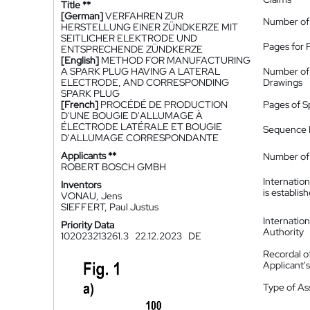
Title **
[German]
VERFAHREN ZUR
Number of
HERSTELLUNG EINER ZÜNDKERZE MIT
SEITLICHER ELEKTRODE UND
Pages for 
ENTSPRECHENDE ZÜNDKERZE
[English]
METHOD FOR MANUFACTURING
A SPARK PLUG HAVING A LATERAL
Number of
ELECTRODE, AND CORRESPONDING
Drawings
SPARK PLUG
[French]
PROCÉDÉ DE PRODUCTION
Pages of S
D'UNE BOUGIE D'ALLUMAGE À
ÉLECTRODE LATÉRALE ET BOUGIE
Sequence L
D'ALLUMAGE CORRESPONDANTE
Applicants **
Number of 
ROBERT BOSCH GMBH
Internatio
Inventors
is establis
VONAU, Jens
SIEFFERT, Paul Justus
Internatio
Priority Data
Authority
102023213261.3
22.12.2023
DE
Recordal o
Applicant
Type of A