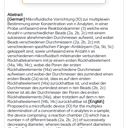
Abstract
[German]
Mikrofluidische Vorrichtung (10) zur multiplexen
Bestimmung einer Konzentration von n Analyten, in einer
Probe umfassend eine Reaktionskammer (3) welche eine
Anzahl n unterschiedlicher Beads (2a, 2b, 2c) mit einem
sukzessive abnehmenden Durchmesser aufweist, und wobei
Beads verschiedenen Durchmessern (2a, 2b, 2c) mit
verschiedenen spezifischen Fänger-Antikörpern (5a, 5b, 5c)
gekoppelt sind, sowie umfassend eine Anzahl n an
verschiedenen mikrofluidisch miteinander verbundenen
Rückhaltekammern mit je einem ersten Rückhalteelement
(14a, 14b, 14c), wobei die Poren der ersten
Rückhalteelemente (14a) verschiedene Durchmesser
aufweisen und wobei der Durchmesser des zumindest einen
ersten Beads (2a) so ist, dass es auf dem ersten
Rückhalteelement (14a) zurückhaltbar ist, und wobei der
Durchmesser des zumindest einen n-ten Beads (2b, 2c)
kleiner ist als der Durchmesser der Poren des ersten
Rückhalteelements (14a), aber trotzdem auf dem n-ten
Rückhalteelement (14b, 14c) zurückhaltbar ist.
[English]
Proposed is a microfluidic device (10) for the multiplex
determination of a concentration of n analytes in a sample,
the device comprising: a reaction chamber (3) which has a
number n of different beads (2a, 2b, 2c) of successively
decreasing diameter, wherein beads of different diameters