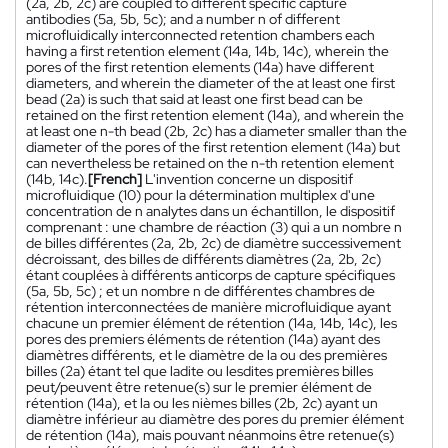
(2a, 2b, 2c) are coupled to different specific capture
antibodies (5a, 5b, 5c); and a number n of different
microfluidically interconnected retention chambers each
having a first retention element (14a, 14b, 14c), wherein the
pores of the first retention elements (14a) have different
diameters, and wherein the diameter of the at least one first
bead (2a) is such that said at least one first bead can be
retained on the first retention element (14a), and wherein the
at least one n-th bead (2b, 2c) has a diameter smaller than the
diameter of the pores of the first retention element (14a) but
can nevertheless be retained on the n-th retention element
(14b, 14c).
[French]
L'invention concerne un dispositif
microfluidique (10) pour la détermination multiplex d'une
concentration de n analytes dans un échantillon, le dispositif
comprenant : une chambre de réaction (3) qui a un nombre n
de billes différentes (2a, 2b, 2c) de diamètre successivement
décroissant, des billes de différents diamètres (2a, 2b, 2c)
étant couplées à différents anticorps de capture spécifiques
(5a, 5b, 5c) ; et un nombre n de différentes chambres de
rétention interconnectées de manière microfluidique ayant
chacune un premier élément de rétention (14a, 14b, 14c), les
pores des premiers éléments de rétention (14a) ayant des
diamètres différents, et le diamètre de la ou des premières
billes (2a) étant tel que ladite ou lesdites premières billes
peut/peuvent être retenue(s) sur le premier élément de
rétention (14a), et la ou les nièmes billes (2b, 2c) ayant un
diamètre inférieur au diamètre des pores du premier élément
de rétention (14a), mais pouvant néanmoins être retenue(s)