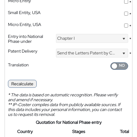
Micro Entity
*
Small Entity, USA
*
Micro Entity, USA
*
Entry into National
Chapter I
*
Phase under
Patent Delivery
Send the Letters Patent by Courier
*
Translation
Recalculate
*
The data is based on automatic recognition. Please verify
and amend if necessary.
**
IP-Coster compiles data from publicly available sources. If
this data includes your personal information, you can contact
us to request its removal.
Quotation for National Phase entry
Country
Stages
Total