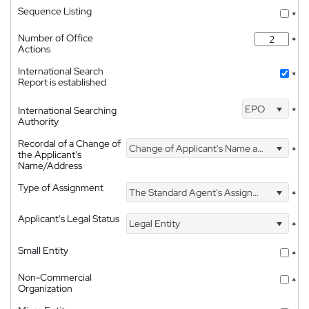
Sequence Listing
*
Number of Office
*
Actions
International Search
*
Report is established
EPO
International Searching
*
Authority
Recordal of a Change of
Change of Applicant's Name and Address
*
the Applicant's
Name/Address
Type of Assignment
The Standard Agent's Assignment
*
Applicant's Legal Status
Legal Entity
*
Small Entity
*
Non-Commercial
*
Organization