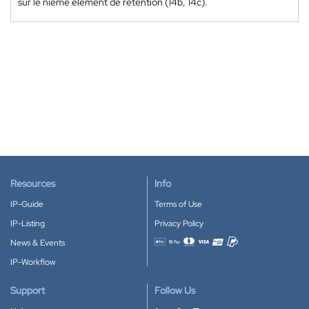
sur le nième élément de rétention (14b, 14c).
Resources
Info
IP-Guide
Terms of Use
IP-Listing
Privacy Policy
News & Events
Accepted payment methods
IP-Workflow
Support
Follow Us