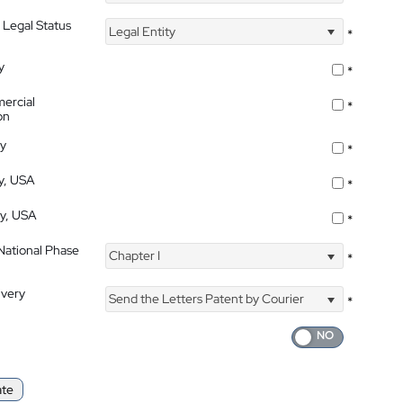
 Legal Status
Legal Entity
*
y
*
ercial
*
on
ty
*
ty, USA
*
ty, USA
*
 National Phase
Chapter I
*
ivery
Send the Letters Patent by Courier
*
ate