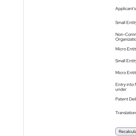
Applicant's
Small Entit
Non-Comm
Organizati
Micro Enti
Small Enti
Micro Enti
Entry into
under
Patent Del
Translation
Recalcul