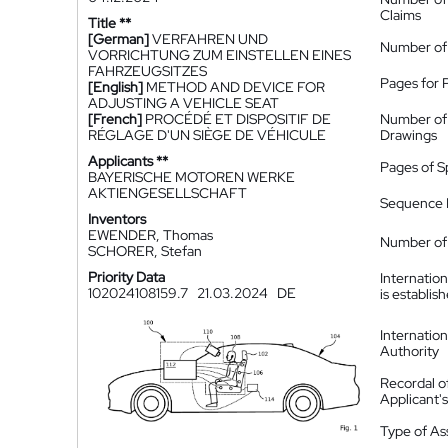
Claims
Title **
[German]
VERFAHREN UND
Number of
VORRICHTUNG ZUM EINSTELLEN EINES
FAHRZEUGSITZES
Pages for 
[English]
METHOD AND DEVICE FOR
ADJUSTING A VEHICLE SEAT
[French]
PROCÉDÉ ET DISPOSITIF DE
Number of
RÉGLAGE D'UN SIÈGE DE VÉHICULE
Drawings
Applicants **
Pages of S
BAYERISCHE MOTOREN WERKE
AKTIENGESELLSCHAFT
Sequence L
Inventors
EWENDER, Thomas
Number of 
SCHORER, Stefan
Priority Data
Internatio
102024108159.7
21.03.2024
DE
is establis
Internatio
Authority
Recordal o
Applicant
Type of A