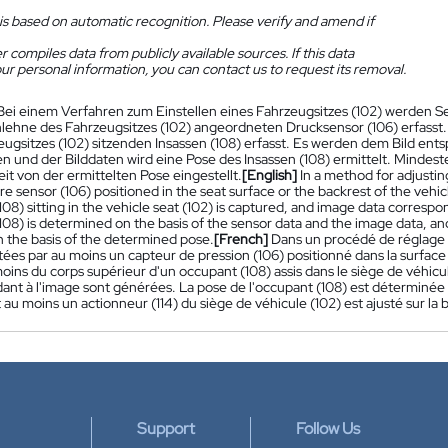
is based on automatic recognition. Please verify and amend if
 compiles data from publicly available sources. If this data
ur personal information, you can contact us to request its removal.
Bei einem Verfahren zum Einstellen eines Fahrzeugsitzes (102) werden S
lehne des Fahrzeugsitzes (102) angeordneten Drucksensor (106) erfasst. 
ugsitzes (102) sitzenden Insassen (108) erfasst. Es werden dem Bild en
 und der Bilddaten wird eine Pose des Insassen (108) ermittelt. Mindesten
it von der ermittelten Pose eingestellt.
[English]
In a method for adjusting
e sensor (106) positioned in the seat surface or the backrest of the vehic
08) sitting in the vehicle seat (102) is captured, and image data corresp
08) is determined on the basis of the sensor data and the image data, and a
n the basis of the determined pose.
[French]
Dans un procédé de réglage 
ées par au moins un capteur de pression (106) positionné dans la surface 
oins du corps supérieur d'un occupant (108) assis dans le siège de véhicu
ant à l'image sont générées. La pose de l'occupant (108) est déterminée
 au moins un actionneur (114) du siège de véhicule (102) est ajusté sur la
Support
Follow Us