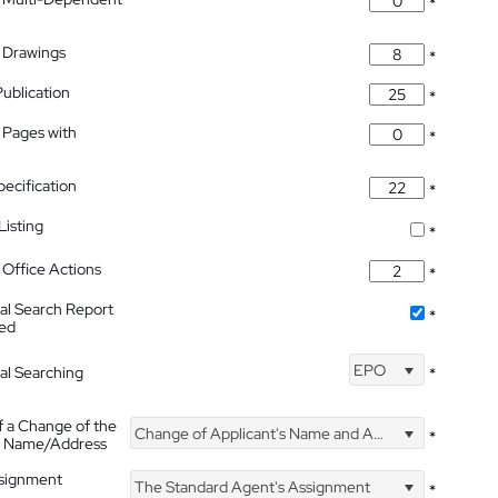
*
 Drawings
*
Publication
*
 Pages with
*
pecification
*
isting
*
Office Actions
*
nal Search Report
*
hed
EPO
nal Searching
*
f a Change of the
Change of Applicant's Name and Address
*
's Name/Address
ssignment
The Standard Agent's Assignment
*