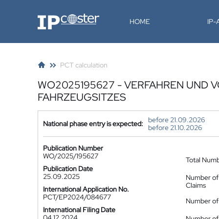
IP-Coster
HOME
IP
PCT calculation
WO2025195627 - VERFAHREN UND V
FAHRZEUGSITZES
before 21.09.2026
National phase entry is expected:
before 21.10.2026
Publication Number
WO/2025/195627
Total Num
Publication Date
25.09.2025
Number of
Claims
International Application No.
PCT/EP2024/084677
Number of 
International Filing Date
04.12.2024
Number of