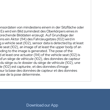
ensordaten von mindestens einem in der Sitzfläche oder
Es wird ein Bild zumindest des Oberkörpers eines in
tsprechende Bilddaten erzeugt. Auf Grundlage der
s ein Aktor (114) des Fahrzeugsitzes (102) wird in
 a vehicle seat (102), sensor data is detected by at least
le seat (102), an image of at least the upper body of an
onding to the image is generated. The pose of the
t least one actuator (114) of the vehicle seat (102) is
d'un siège de véhicule (102), des données de capteur
du siège ou le dossier du siège de véhicule (102), une
le (102) est capturée, et des données d'image
 sur la base des données de capteur et des données
 base de la pose déterminée.
Download our App