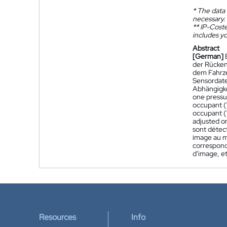
*
The data 
necessary.
**
IP-Coster
includes yo
Abstract
[German]
der Rücken
dem Fahrze
Sensordaten
Abhängigke
one pressur
occupant (1
occupant (1
adjusted o
sont détect
image au m
correspond
d'image, et
Resources
Info