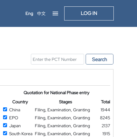
LOG IN
Eng
中文
Search
Quotation for National Phase entry
Country
Stages
Total
China
Filing, Examination, Granting
1944
EPO
Filing, Examination, Granting
8245
Japan
Filing, Examination, Granting
2137
South Korea
Filing, Examination, Granting
1915