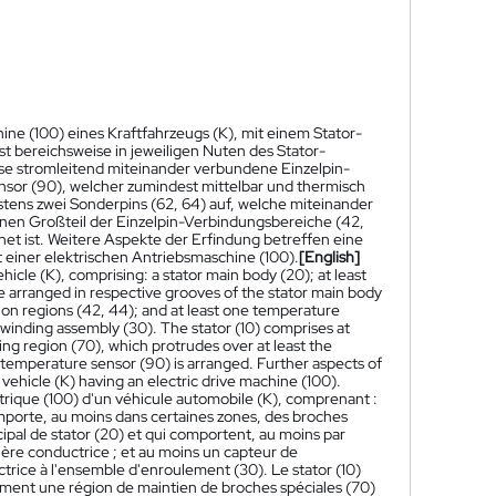
hine (100) eines Kraftfahrzeugs (K), mit einem Stator-
 bereichsweise in jeweiligen Nuten des Stator-
se stromleitend miteinander verbundene Einzelpin-
sor (90), welcher zumindest mittelbar und thermisch
stens zwei Sonderpins (62, 64) auf, welche miteinander
inen Großteil der Einzelpin-Verbindungsbereiche (42,
t ist. Weitere Aspekte der Erfindung betreffen eine
t einer elektrischen Antriebsmaschine (100).
[English]
ehicle (K), comprising: a stator main body (20); at least
are arranged in respective grooves of the stator main body
tion regions (42, 44); and at least one temperature
e winding assembly (30). The stator (10) comprises at
ing region (70), which protrudes over at least the
e temperature sensor (90) is arranged. Further aspects of
 vehicle (K) having an electric drive machine (100).
trique (100) d'un véhicule automobile (K), comprenant :
mporte, au moins dans certaines zones, des broches
cipal de stator (20) et qui comportent, au moins par
ère conductrice ; et au moins un capteur de
rice à l'ensemble d'enroulement (30). Le stator (10)
rment une région de maintien de broches spéciales (70)