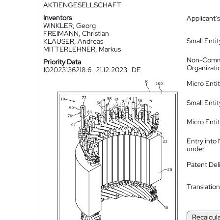
AKTIENGESELLSCHAFT
Inventors
Applicant's
WINKLER, Georg
FREIMANN, Christian
Small Entit
KLAUSER, Andreas
MITTERLEHNER, Markus
Non-Comm
Priority Data
Organizati
102023136218.6
21.12.2023
DE
Micro Enti
Small Enti
Micro Enti
Entry into
under
Patent Del
Translation
Recalcul