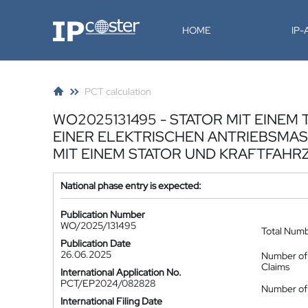
IP-Coster
HOME
IP
PCT calculation
WO2025131495 - STATOR MIT EIN
EINER ELEKTRISCHEN ANTRIEBSMAS
MIT EINEM STATOR UND KRAFTFAHR
National phase entry is expected:
Publication Number
WO/2025/131495
Total Num
Publication Date
26.06.2025
Number of
Claims
International Application No.
PCT/EP2024/082828
Number of 
International Filing Date