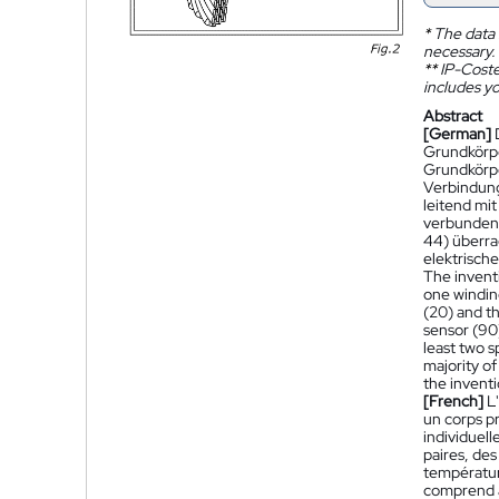
*
The data 
necessary.
**
IP-Coster
includes yo
Abstract
[German]
Grundkörpe
Grundkörpe
Verbindung
leitend mi
verbunden 
44) überra
elektrisch
The inventi
one winding
(20) and th
sensor (90)
least two s
majority of
the inventi
[French]
L
un corps p
individuell
paires, de
températur
comprend a