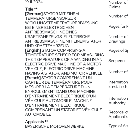
19.11.2024
Number of
Claims
Title **
[German]
STATOR MIT EINEM
Number of
TEMPERATURSENSOR ZUR
WICKLUNGSTEMPERATURERFASSUNG
Pages for 
BEI EINER ELEKTRISCHEN
ANTRIEBSMASCHINE EINES
KRAFTFAHRZEUGS, ELEKTRISCHE
Number of
ANTRIEBSMASCHINE MIT EINEM STATOR
Drawings
UND KRAFTFAHRZEUG
[English]
STATOR COMPRISING A
Pages of S
TEMPERATURE SENSOR FOR MEASURING
THE TEMPERATURE OF A WINDING IN AN
Sequence L
ELECTRIC DRIVE MACHINE OF A MOTOR
VEHICLE, ELECTRIC DRIVE MACHINE
Number of 
HAVING A STATOR, AND MOTOR VEHICLE
[French]
STATOR COMPRENANT UN
Internatio
CAPTEUR DE TEMPÉRATURE POUR
is establis
MESURER LA TEMPÉRATURE D'UN
ENROULEMENT DANS UNE MACHINE
D'ENTRAÎNEMENT ÉLECTRIQUE D'UN
Internatio
VÉHICULE AUTOMOBILE, MACHINE
Authority
D'ENTRAÎNEMENT ÉLECTRIQUE
COMPRENANT UN STATOR ET VÉHICULE
Recordal o
AUTOMOBILE
Applicant
Applicants **
Type of A
BAYERISCHE MOTOREN WERKE