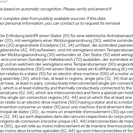
is based on automatic recognition. Please verify and amend if
 compiles data from publicly available sources. If this data
ur personal information, you can contact us to request its removal.
Die Erfindung betrifft einen Stator (10) für eine elektrische Antriebsmasc
r (20), mit wenigstens einer Wicklungsanordnung (30), welche zumindest
rs (20) angeordnete Einzelpins (32, 34) umfasst, die zumindest paarwei
sbereiche (42, 44) aufweisen, und mit wenigstens einem Temperatursen
t der Wicklungsanordnung (30) verbunden ist. Der Stator (10) weist wenig
sind und einen Sonderpin-Haltebereich (70) ausbilden, der zumindest e
gt und an welchem der wenigstens eine Temperatursensor (90) angeordne
e Antriebsmaschine (100) mit einem Stator sowie ein Kraftfahrzeug (K) mi
on relates to a stator (10) for an electric drive machine (100) of a motor v
 assembly (30), which has, at least in regions, single pins (32, 34) that 
at have, at least in pairs, conductively interconnected single-pin connec
, which is at least indirectly and thermally conductively connected to th
pecial pins (62, 64), which are interconnected and form a special-pin hold
 the single-pin connection regions (42, 44) and on which the at least on
on relate to an electric drive machine (100) having a stator and to a motor
'invention concerne un stator (10) pour une machine d'entraînement élec
rincipal de stator (20) ; au moins un ensemble d'enroulement (30) qui co
es (32, 34) qui sont disposées dans des rainures respectives du corps prin
s régions de connexion à broche unique (42, 44) interconnectées de mani
e (90), qui est relié au moins indirectement et de manière thermoconduct
u moins deux broches spéciales (62, 64) qui sont interconnectées et fo