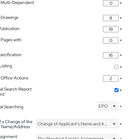
 Multi-Dependent
*
 Drawings
*
Publication
*
 Pages with
*
pecification
*
isting
*
Office Actions
*
nal Search Report
*
hed
EPO
nal Searching
*
f a Change of the
Change of Applicant's Name and Address
*
's Name/Address
ssignment
The Standard Agent's Assignment