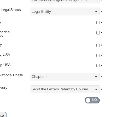
*
 Legal Status
Legal Entity
*
y
*
ercial
*
on
ty
*
ty, USA
*
ty, USA
*
 National Phase
Chapter I
*
ivery
Send the Letters Patent by Courier
*
ate