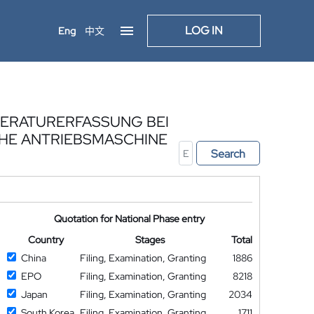
LOG IN
Eng
中文
PERATURERFASSUNG BEI
CHE ANTRIEBSMASCHINE
Search
Quotation for National Phase entry
Country
Stages
Total
China
Filing, Examination, Granting
1886
EPO
Filing, Examination, Granting
8218
Japan
Filing, Examination, Granting
2034
South Korea
Filing, Examination, Granting
1711