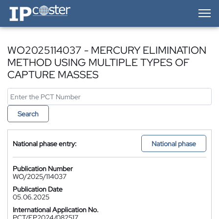
IP-Coster — Home
WO2025114037 - MERCURY ELIMINATION
METHOD USING MULTIPLE TYPES OF
CAPTURE MASSES
Search
National phase entry:
National phase
Publication Number
WO/2025/114037
Publication Date
05.06.2025
International Application No.
PCT/EP2024/082517