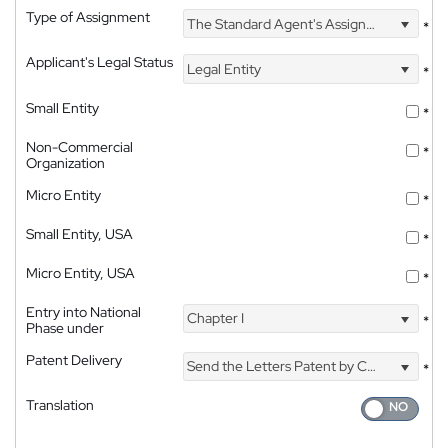
Type of Assignment
The Standard Agent's Assignment
*
Applicant's Legal Status
Legal Entity
*
Small Entity
*
Non-Commercial
*
Organization
Micro Entity
*
Small Entity, USA
*
Micro Entity, USA
*
Entry into National
Chapter I
*
Phase under
Patent Delivery
Send the Letters Patent by Courier
*
Translation