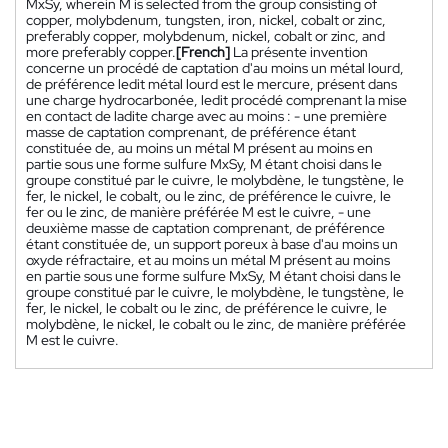
MxSy, wherein M is selected from the group consisting of
copper, molybdenum, tungsten, iron, nickel, cobalt or zinc,
preferably copper, molybdenum, nickel, cobalt or zinc, and
more preferably copper.
[French]
La présente invention
concerne un procédé de captation d'au moins un métal lourd,
de préférence ledit métal lourd est le mercure, présent dans
une charge hydrocarbonée, ledit procédé comprenant la mise
en contact de ladite charge avec au moins : - une première
masse de captation comprenant, de préférence étant
constituée de, au moins un métal M présent au moins en
partie sous une forme sulfure MxSy, M étant choisi dans le
groupe constitué par le cuivre, le molybdène, le tungstène, le
fer, le nickel, le cobalt, ou le zinc, de préférence le cuivre, le
fer ou le zinc, de manière préférée M est le cuivre, - une
deuxième masse de captation comprenant, de préférence
étant constituée de, un support poreux à base d'au moins un
oxyde réfractaire, et au moins un métal M présent au moins
en partie sous une forme sulfure MxSy, M étant choisi dans le
groupe constitué par le cuivre, le molybdène, le tungstène, le
fer, le nickel, le cobalt ou le zinc, de préférence le cuivre, le
molybdène, le nickel, le cobalt ou le zinc, de manière préférée
M est le cuivre.