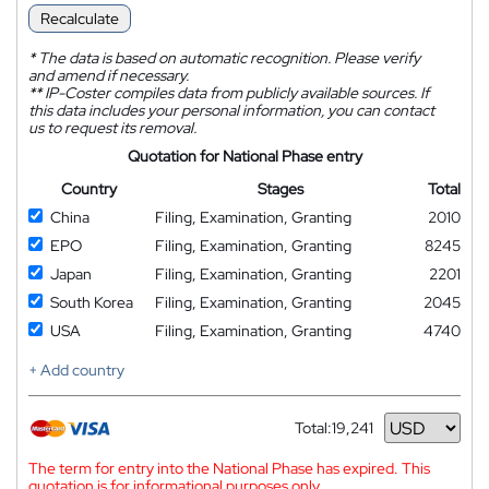
Recalculate
*
The data is based on automatic recognition. Please verify
and amend if necessary.
**
IP-Coster compiles data from publicly available sources. If
this data includes your personal information, you can contact
us to request its removal.
Quotation for National Phase entry
Country
Stages
Total
China
Filing, Examination, Granting
2010
EPO
Filing, Examination, Granting
8245
Japan
Filing, Examination, Granting
2201
South Korea
Filing, Examination, Granting
2045
USA
Filing, Examination, Granting
4740
+ Add country
Total:
19,241
Currency
The term for entry into the National Phase has expired. This
quotation is for informational purposes only