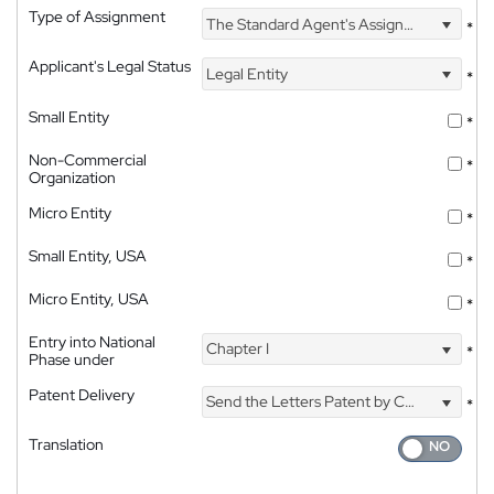
Type of Assignment
The Standard Agent's Assignment
*
Applicant's Legal Status
Legal Entity
*
Small Entity
*
Non-Commercial
*
Organization
Micro Entity
*
Small Entity, USA
*
Micro Entity, USA
*
Entry into National
Chapter I
*
Phase under
Patent Delivery
Send the Letters Patent by Courier
*
Translation