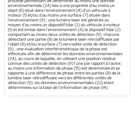
procédé permettant de déterminer au moins une donnée
environnementale (24) liée à une propriété d'au moins un
objet (6) situé dans l'environnement (4) d'un véhicule à
moteur (1) et/ou d'au moins une surface (7) située dans
l'environnement (4) ; une lumière laser est générée au
moyen d'au moins un dispositif lidar (2) du véhicule à moteur
(1) et est émise dans l'environnement (4),le dispositif lidar (2)
comportant au moins deux unités de détection (9), chacune
détectant une partie (8) de la lumière laser rétrodiffusée par
l'objet (6) et/ou la surface (7) vers ladite unité de détection
(9) ; une évaluation interférométrique de la phase est
effectuée afin de déterminer les données environnementales
(24), au cours de laquelle, en utilisant une position relative
connue des unités de détection (9) l'une par rapport à l'autre,
au moins une information de phase (15) est déterminée et se
rapporte à une différence de phase entre les parties (8) de la
lumière laser rétrodiffusée vers les différentes unités de
détection (9), les données environnementales (22) étant
déterminées sur la base de l'information de phase (14).