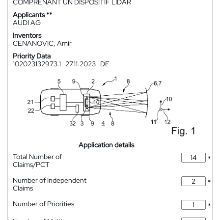
COMPRENANT UN DISPOSITIF LIDAR
Applicants **
AUDI AG
Inventors
CENANOVIC, Amir
Priority Data
102023132973.1
27.11.2023
DE
Application details
Total Number of
*
Claims/PCT
Number of Independent
*
Claims
Number of Priorities
*