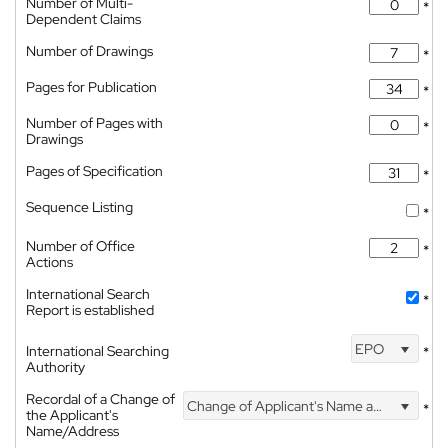
Number of Multi-
*
Dependent Claims
Number of Drawings
*
Pages for Publication
*
Number of Pages with
*
Drawings
Pages of Specification
*
Sequence Listing
*
Number of Office
*
Actions
International Search
*
Report is established
EPO
International Searching
*
Authority
Recordal of a Change of
Change of Applicant's Name and Address
*
the Applicant's
Name/Address