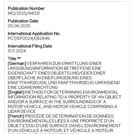
Publication Number
WO/2025/114031
Publication Date
05.06.2025
International Application No.
PCT/EP2024/082446
International Filing Date
15.11.2024
Title **
[German]
VERFAHREN ZUR ERMITTLUNG EINER
UMGEBUNGSINFORMATION BETREFFEND EINE
EIGENSCHAFT EINES OBJEKTS UND/ODER EINER
OBERFLÄCHE IN EINER UMGEBUNG EINES
KRAFTFAHRZEUGS, UND KRAFTFAHRZEUG UMFASSEND
EINE LIDAREINRICHTUNG
[English]
METHOD FOR DETERMINING ENVIRONMENTAL
INFORMATION RELATING TO A PROPERTY OF AN OBJECT
AND/OR A SURFACE IN THE SURROUNDINGS OF A
MOTOR VEHICLE, AND MOTOR VEHICLE COMPRISING A
LIDAR DEVICE
[French]
PROCÉDÉ DE DÉTERMINATION DE DONNÉES
ENVIRONNEMENTALES LIÉES À UNE PROPRIÉTÉ D'UN
OBJET ET/OU D'UNE SURFACE DANS L'ENVIRONNEMENT
D'UN VÉHICULE À MOTEUR, ET VÉHICULE À MOTEUR