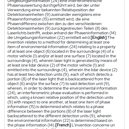
Umgebungsinformation (24) eine interferometrische
Phasenauswertung durchgeführt wird, bei der unter
Verwendung einer bekannten Relativposition der
Detektionseinheiten (9) zueinander wenigstens eine
Phaseninformation (15) ermittelt wird, die eine
Phasendifferenz zwischen den zu den verschiedenen
Detektionseinheiten (9) zurückgestreuten Teilen (8) des
Laserlichts betrifft, wobei anhand der Phaseninformation (14)
die Umgebungsinformation (22) ermittelt wird.
[English]
The
invention relates to a method for determining at least one
item of environmental information (24) relating to a property
of at least one object (6) located in the surroundings (4) of a
motor vehicle (1) and/or at least one surface (7) located in the
surroundings (4), wherein laser light is generated by means of
at least one lidar device (2) of the motor vehicle (1) and
emitted into the surroundings (4), wherein the lidar device (2)
has at least two detection units (9), each of which detects a
portion (8) of the laser light that is backscattered from the
object (6) and/or the surface (7) to said detection unit (9),
wherein, in order to determine the environmental information
(24), an interferometric phase evaluation is performed in
which, using a known relative position of the detection units
(9) with respect to one another, at least one item of phase
information (15) is determined which relates to a phase
difference between the portions (8) of the laser light
backscattered to the different detection units (9), wherein
the environmental information (22) is determined based on
the phase information (14).
[French]
L'invention concerne un