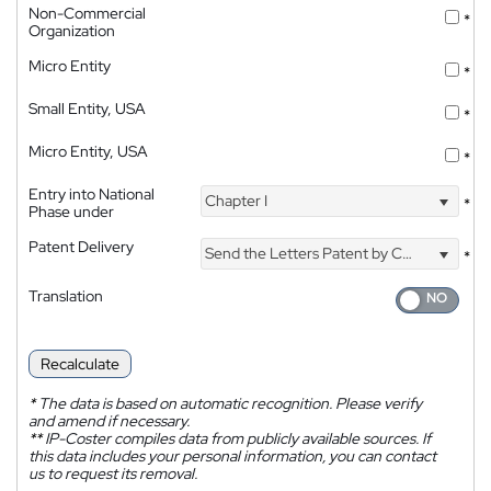
Non-Commercial
*
Organization
Micro Entity
*
Small Entity, USA
*
Micro Entity, USA
*
Entry into National
Chapter I
*
Phase under
Patent Delivery
Send the Letters Patent by Courier
*
Translation
Recalculate
*
The data is based on automatic recognition. Please verify
and amend if necessary.
**
IP-Coster compiles data from publicly available sources. If
this data includes your personal information, you can contact
us to request its removal.