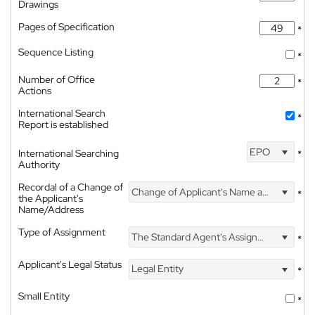
Drawings
Pages of Specification
*
Sequence Listing
*
Number of Office
*
Actions
International Search
*
Report is established
EPO
International Searching
*
Authority
Recordal of a Change of
Change of Applicant's Name and Address
*
the Applicant's
Name/Address
Type of Assignment
The Standard Agent's Assignment
*
Applicant's Legal Status
Legal Entity
*
Small Entity
*