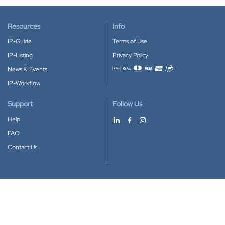
Resources
Info
IP-Guide
Terms of Use
IP-Listing
Privacy Policy
News & Events
Accepted payment methods
IP-Workflow
Support
Follow Us
Help
FAQ
Contact Us
Download our App
Google Play
Apple Store