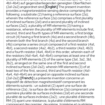
4b1-4b4) auf gegenüberliegenden geneigten Oberflächen
(2a1-2a2) angeordnet sind.
[English]
The present invention
provides a magnetoresistive sensing device comprising the
following: a substrate (2) having a reference surface (2a);
wherein the reference surface (2a) comprises a first plurality
of inclined surfaces (2a1) and a second plurality of inclined
surfaces (2a2); a plurality of MR elements (3) having a
resistance, wherein the plurality of MR elements include first,
second, third and fourth types of MR elements; a first bridge
circuit (4) having a first branch (4a) and a second branch (4b),
wherein both the first branch (4a) and the second branch
(4b) comprise a series circuit composed of a first resistor (4a1,
4b1), a second resistor (4a2, 4b2), a third resistor (4a3, 4b3)
and a fourth resistor (4a4, 4b4) in this order, wherein each of
the resistors (4a1-4a4, 4a1-4b4) comprises at least one of the
plurality of MR elements (3) of the same type (3a1, 3a2, 3b1,
3b2), arranged on the same one of the first and second
inclined surfaces (2a1-2a2), wherein MR elements (3) of at
least two of the first, second, third and fourth resistor (4a1-
4a4, 4a1-4b4) are arranged on opposite inclined surfaces
(2a1-2a2).
[French]
La présente invention concerne un
dispositif de détection magnétorésistif comprenant les
éléments suivants : un substrat (2) ayant une surface de
référence (2a) ; la surface de référence (2a) comprenant une
première pluralité de surfaces inclinées (2a1) et une seconde
pluralité de surfaces inclinées (2a2) ; une pluralité d'éléments
RM (3) ayant une résistance, la pluralité d'éléments RM
comprenant des premier, deuxième, troisième et quatrième