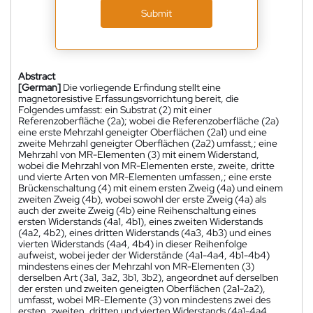
Submit
Abstract
[German]
Die vorliegende Erfindung stellt eine
magnetoresistive Erfassungsvorrichtung bereit, die
Folgendes umfasst: ein Substrat (2) mit einer
Referenzoberfläche (2a); wobei die Referenzoberfläche (2a)
eine erste Mehrzahl geneigter Oberflächen (2a1) und eine
zweite Mehrzahl geneigter Oberflächen (2a2) umfasst,; eine
Mehrzahl von MR-Elementen (3) mit einem Widerstand,
wobei die Mehrzahl von MR-Elementen erste, zweite, dritte
und vierte Arten von MR-Elementen umfassen,; eine erste
Brückenschaltung (4) mit einem ersten Zweig (4a) und einem
zweiten Zweig (4b), wobei sowohl der erste Zweig (4a) als
auch der zweite Zweig (4b) eine Reihenschaltung eines
ersten Widerstands (4a1, 4b1), eines zweiten Widerstands
(4a2, 4b2), eines dritten Widerstands (4a3, 4b3) und eines
vierten Widerstands (4a4, 4b4) in dieser Reihenfolge
aufweist, wobei jeder der Widerstände (4a1-4a4, 4b1-4b4)
mindestens eines der Mehrzahl von MR-Elementen (3)
derselben Art (3a1, 3a2, 3b1, 3b2), angeordnet auf derselben
der ersten und zweiten geneigten Oberflächen (2a1-2a2),
umfasst, wobei MR-Elemente (3) von mindestens zwei des
ersten, zweiten, dritten und vierten Widerstands (4a1-4a4,