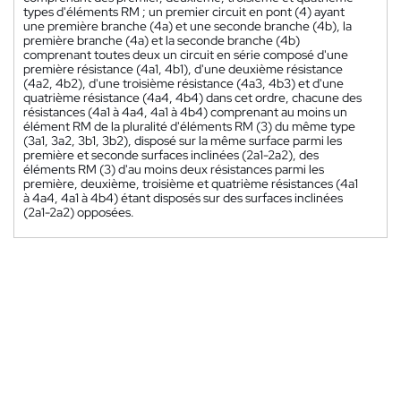
types d'éléments RM ; un premier circuit en pont (4) ayant
une première branche (4a) et une seconde branche (4b), la
première branche (4a) et la seconde branche (4b)
comprenant toutes deux un circuit en série composé d'une
première résistance (4a1, 4b1), d'une deuxième résistance
(4a2, 4b2), d'une troisième résistance (4a3, 4b3) et d'une
quatrième résistance (4a4, 4b4) dans cet ordre, chacune des
résistances (4a1 à 4a4, 4a1 à 4b4) comprenant au moins un
élément RM de la pluralité d'éléments RM (3) du même type
(3a1, 3a2, 3b1, 3b2), disposé sur la même surface parmi les
première et seconde surfaces inclinées (2a1-2a2), des
éléments RM (3) d'au moins deux résistances parmi les
première, deuxième, troisième et quatrième résistances (4a1
à 4a4, 4a1 à 4b4) étant disposés sur des surfaces inclinées
(2a1-2a2) opposées.