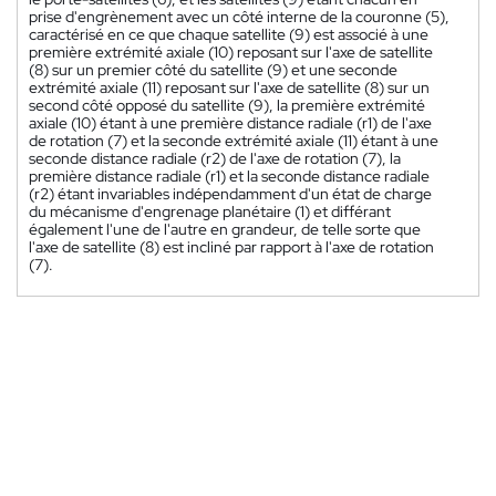
prise d'engrènement avec un côté interne de la couronne (5),
caractérisé en ce que chaque satellite (9) est associé à une
première extrémité axiale (10) reposant sur l'axe de satellite
(8) sur un premier côté du satellite (9) et une seconde
extrémité axiale (11) reposant sur l'axe de satellite (8) sur un
second côté opposé du satellite (9), la première extrémité
axiale (10) étant à une première distance radiale (r1) de l'axe
de rotation (7) et la seconde extrémité axiale (11) étant à une
seconde distance radiale (r2) de l'axe de rotation (7), la
première distance radiale (r1) et la seconde distance radiale
(r2) étant invariables indépendamment d'un état de charge
du mécanisme d'engrenage planétaire (1) et différant
également l'une de l'autre en grandeur, de telle sorte que
l'axe de satellite (8) est incliné par rapport à l'axe de rotation
(7).