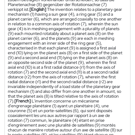
Planetenachse (8) gegenüber der Rotationsachse (7)
verkippt ist.
[English]
The invention relates to a planetary gear
mechanism (1) having a sun gear (4), a ring gear (5) and a
planet carrier (6), which are arranged coaxially to one another
in relation to a common axis of rotation (7), wherein the sun
gear (4) is in meshing engagement with a plurality of planets
(9) each mounted rotatably about a planet axis (8) on the
planet carrier (6), and the planets (9) are each in meshing
engagement with an inner side of the ring gear (5),
characterised in that each planet (9) is assigned a first axial
end (10) lying on the planet axis (8) on a first side of the planet
(9) and a second axial end (11) lying on the planet axis (8) on
an opposite second side of the planet (9), wherein the first
axial end (10) is at a first radial distance (r1) from the axis of
rotation (7) and the second axial end (11) is at a second radial
distance (r2) from the axis of rotation (7), wherein the first
radial distance (r1) and the second radial distance (r2) are
invariable independently of a load state of the planetary gear
mechanism (1) and also differ from one another in amount, so
that the planet axis (8) is tilted relative to the axis of rotation
(7).
[French]
L'invention concerne un mécanisme
d'engrenage planétaire (1) ayant un planétaire (4), une
couronne (5) et un porte-satellites (6), qui sont disposés
coaxialement les uns aux autres par rapport à un axe de
rotation (7) commun, le planétaire (4) étant en prise
d'engrènement avec une pluralité de satellites (9) montés
chacun de manière rotative autour d'un axe de satellite (8) sur
le porte-satellites (6), et les satellites (9) étant chacun en