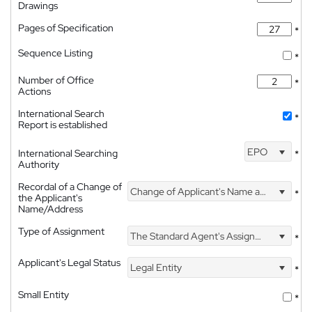
Drawings
Pages of Specification
*
Sequence Listing
*
Number of Office
*
Actions
International Search
*
Report is established
EPO
International Searching
*
Authority
Recordal of a Change of
Change of Applicant's Name and Address
*
the Applicant's
Name/Address
Type of Assignment
The Standard Agent's Assignment
*
Applicant's Legal Status
Legal Entity
*
Small Entity
*