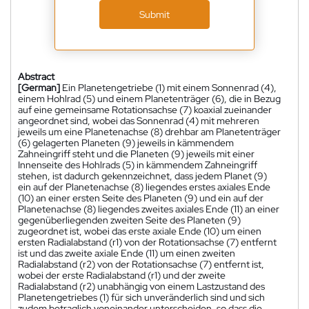
Submit
Abstract
[German]
Ein Planetengetriebe (1) mit einem Sonnenrad (4),
einem Hohlrad (5) und einem Planetenträger (6), die in Bezug
auf eine gemeinsame Rotationsachse (7) koaxial zueinander
angeordnet sind, wobei das Sonnenrad (4) mit mehreren
jeweils um eine Planetenachse (8) drehbar am Planetenträger
(6) gelagerten Planeten (9) jeweils in kämmendem
Zahneingriff steht und die Planeten (9) jeweils mit einer
Innenseite des Hohlrads (5) in kämmendem Zahneingriff
stehen, ist dadurch gekennzeichnet, dass jedem Planet (9)
ein auf der Planetenachse (8) liegendes erstes axiales Ende
(10) an einer ersten Seite des Planeten (9) und ein auf der
Planetenachse (8) liegendes zweites axiales Ende (11) an einer
gegenüberliegenden zweiten Seite des Planeten (9)
zugeordnet ist, wobei das erste axiale Ende (10) um einen
ersten Radialabstand (r1) von der Rotationsachse (7) entfernt
ist und das zweite axiale Ende (11) um einen zweiten
Radialabstand (r2) von der Rotationsachse (7) entfernt ist,
wobei der erste Radialabstand (r1) und der zweite
Radialabstand (r2) unabhängig von einem Lastzustand des
Planetengetriebes (1) für sich unveränderlich sind und sich
zudem betraglich voneinander unterscheiden, so dass die