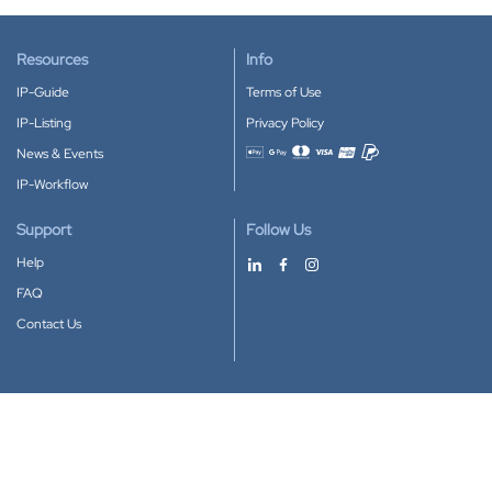
Resources
Info
IP-Guide
Terms of Use
IP-Listing
Privacy Policy
News & Events
Accepted payment methods
IP-Workflow
Support
Follow Us
Help
FAQ
Contact Us
Download our App
Google Play
Apple Store