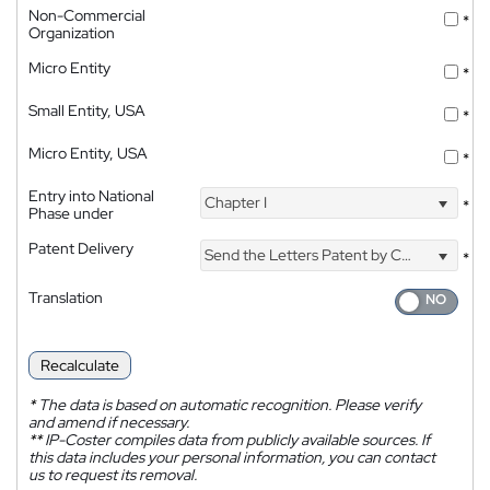
Non-Commercial
*
Organization
Micro Entity
*
Small Entity, USA
*
Micro Entity, USA
*
Entry into National
Chapter I
*
Phase under
Patent Delivery
Send the Letters Patent by Courier
*
Translation
Recalculate
*
The data is based on automatic recognition. Please verify
and amend if necessary.
**
IP-Coster compiles data from publicly available sources. If
this data includes your personal information, you can contact
us to request its removal.