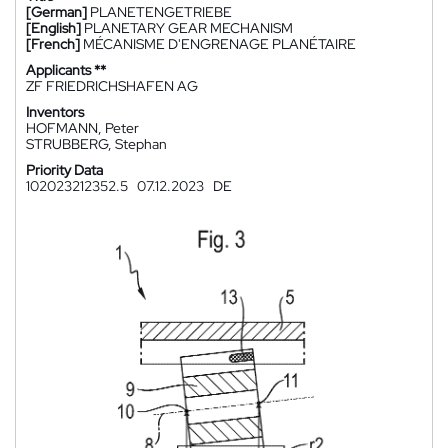
[German]
PLANETENGETRIEBE
[English]
PLANETARY GEAR MECHANISM
[French]
MÉCANISME D'ENGRENAGE PLANÉTAIRE
Applicants **
ZF FRIEDRICHSHAFEN AG
Inventors
HOFMANN, Peter
STRUBBERG, Stephan
Priority Data
102023212352.5
07.12.2023
DE