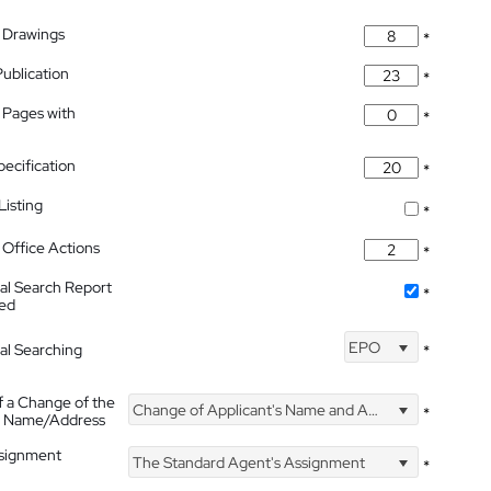
 Drawings
*
Publication
*
 Pages with
*
pecification
*
isting
*
Office Actions
*
nal Search Report
*
hed
EPO
nal Searching
*
f a Change of the
Change of Applicant's Name and Address
*
's Name/Address
ssignment
The Standard Agent's Assignment
*