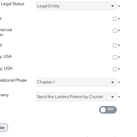
 Legal Status
Legal Entity
*
y
*
ercial
*
on
ty
*
ty, USA
*
ty, USA
*
 National Phase
Chapter I
*
ivery
Send the Letters Patent by Courier
*
ate