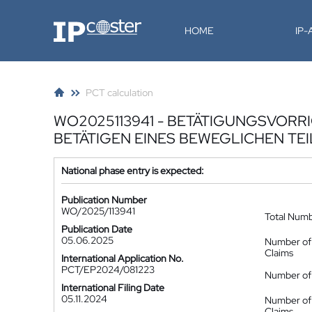
IP-Coster
HOME
IP
PCT calculation
WO2025113941 - BETÄTIGUNGSVORR
BETÄTIGEN EINES BEWEGLICHEN TE
National phase entry is expected:
Publication Number
WO/2025/113941
Total Num
Publication Date
05.06.2025
Number of
Claims
International Application No.
PCT/EP2024/081223
Number of 
International Filing Date
05.11.2024
Number of
Claims