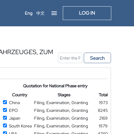
LOG IN
Eng
中文
FAHRZEUGES, ZUM
Search
Quotation for National Phase entry
Country
Stages
Total
China
Filing, Examination, Granting
1973
EPO
Filing, Examination, Granting
8245
Japan
Filing, Examination, Granting
2169
South Korea
Filing, Examination, Granting
1979
USA
Filing, Examination, Granting
4740