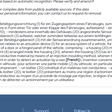
is based on automatic recognition. Please verify and amend if
 compiles data from publicly available sources. If this data
ur personal information, you can contact us to request its removal.
Betätigungsvorrichtung (1) für ein Zugangssystem eines Fahrzeuges, zum 
re in Form einer Tür oder einer Klappe des Fahrzeuges, aufweisend: - ein
0), - mindestens eine innerhalb des Gehäuses (20) angeordnete Sensor
sbereich (3) aufweist, welcher zumindest teilweise aus einem leitfähigen 
 der Betätigungsbereich (3) mit der Sensoranordnung zusammenwirkt, um 
on relates to an actuation device (1) for an access system of a vehicle, for
 of a door or a hinged panel of the vehicle, comprising: - a housing (20) 
 (4) arranged inside the housing (20), wherein the housing (20) has at lea
conductive material by means of an injection moulding method, wherein th
 in order to detect an actuation by a user.
[French]
L'invention concerne
n véhicule, pour actionner une partie mobile (2) du véhicule, en particul
comprenant : - un boîtier (20) constitué d'un matériau non conducteur, -
 du boîtier (20), le boîtier (20) présentant au moins une région d'actionn
onducteur au moyen d'un procédé de moulage par injection, la région d'
n de détecter un actionnement par un utilisateur.
Support
Follow Us