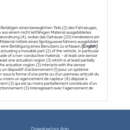
Betätigen eines beweglichen Teils (2) des Fahrzeuges,
 aus einem nicht leitfähigen Material ausgebildetes
anordnung (4), wobei das Gehäuse (20) mindestens ein
Material mittels eines Spritzgussverfahrens ausgebildet
eine Betätigung eines Benutzers zu erfassen.
[English]
 actuating a movable part (2) of the vehicle, in particular
made of a non-conductive material, - at least one sensor
st one actuation region (3) which is at least partially
e actuation region (3) interacts with the sensor
 un dispositif d'actionnement (1) pour un système
ier sous la forme d'une porte ou d'un panneau articulé du
 au moins un agencement de capteur (4) disposé à
ement (3) qui est au moins partiellement constituée d'un
actionnement (3) interagissant avec l'agencement de
Download our App