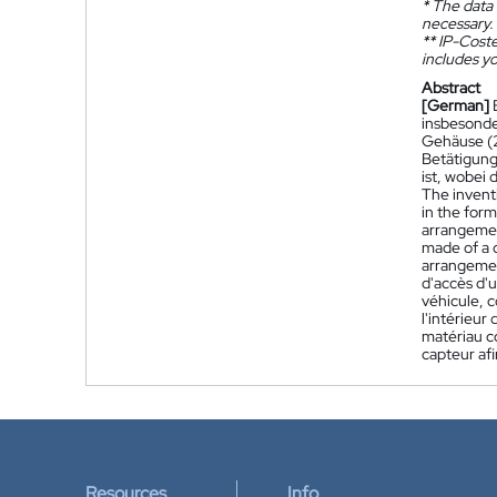
*
The data 
necessary.
**
IP-Coster
includes yo
Abstract
[German]
insbesonde
Gehäuse (2
Betätigung
ist, wobei
The inventi
in the form
arrangement
made of a 
arrangement
d'accès d'u
véhicule, 
l'intérieur
matériau c
capteur afi
Resources
Info