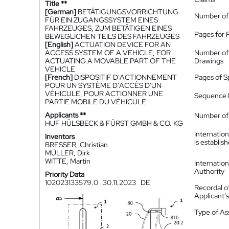
Title **
[German]
BETÄTIGUNGSVORRICHTUNG
Number of
FÜR EIN ZUGANGSSYSTEM EINES
FAHRZEUGES, ZUM BETÄTIGEN EINES
Pages for 
BEWEGLICHEN TEILS DES FAHRZEUGES
[English]
ACTUATION DEVICE FOR AN
ACCESS SYSTEM OF A VEHICLE, FOR
Number of
ACTUATING A MOVABLE PART OF THE
Drawings
VEHICLE
[French]
DISPOSITIF D'ACTIONNEMENT
Pages of S
POUR UN SYSTÈME D'ACCÈS D'UN
VÉHICULE, POUR ACTIONNER UNE
Sequence L
PARTIE MOBILE DU VÉHICULE
Applicants **
Number of 
HUF HÜLSBECK & FÜRST GMBH & CO. KG
Internatio
Inventors
is establis
BRESSER, Christian
MÜLLER, Dirk
WITTE, Martin
Internatio
Authority
Priority Data
102023133579.0
30.11.2023
DE
Recordal o
Applicant
Type of A