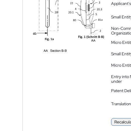
Applicant's
Small Entit
Non-Comm
Organizati
Micro Enti
Small Enti
Micro Enti
Entry into
under
Patent Del
Translation
Recalcul