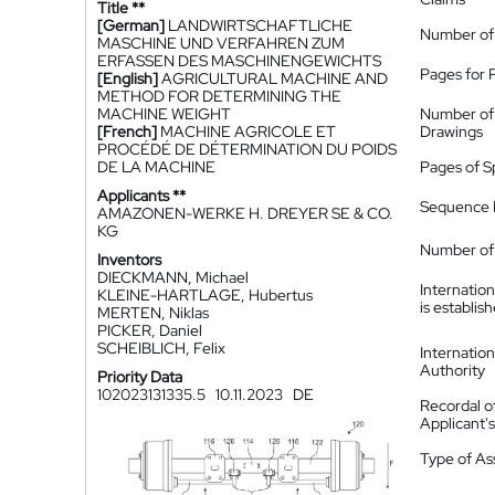
Title **
[German]
LANDWIRTSCHAFTLICHE
Number of
MASCHINE UND VERFAHREN ZUM
ERFASSEN DES MASCHINENGEWICHTS
Pages for 
[English]
AGRICULTURAL MACHINE AND
METHOD FOR DETERMINING THE
MACHINE WEIGHT
Number of
[French]
MACHINE AGRICOLE ET
Drawings
PROCÉDÉ DE DÉTERMINATION DU POIDS
DE LA MACHINE
Pages of S
Applicants **
Sequence L
AMAZONEN-WERKE H. DREYER SE & CO.
KG
Number of 
Inventors
DIECKMANN, Michael
Internatio
KLEINE-HARTLAGE, Hubertus
is establis
MERTEN, Niklas
PICKER, Daniel
SCHEIBLICH, Felix
Internatio
Authority
Priority Data
102023131335.5
10.11.2023
DE
Recordal o
Applicant
Type of A