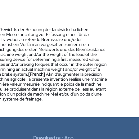
ewichts der Beladung der landwirtscha lichen
ten Messeinrichtung zur Erfassung eines für das
ts, wobei au retende Bremskrä e und/oder
er ist ein Verfahren vorgesehen zum ermi eln
sich gung des ersten Messwerts und des Bremszustands
achine weight and/or the weight of the load of the
asuring device for determining a first measured value
ces and/or braking torques that occur in the outer region
etermining an actual machine weight and/or weight of a
a brake system.
[French]
Afin d'augmenter la précision
chine agricole, la présente invention réalise une machine
ière valeur mesurée indiquant le poids de la machine
i se produisent dans la région externe de l'essieu étant
ion d'un poids de machine réel et/ou d'un poids d'une
n système de freinage.
Download our App