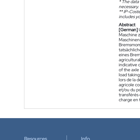
*
The data 
necessary.
**
IP-Coster
includes yo
Abstract
[German]
Maschine z
Maschineng
Bremsmomen
tatsächlic
eines Bre
agricultura
indicative 
of the axle
load taking
lors de la 
agricole c
et/ou du po
transférés
charge en 
Resources
Info