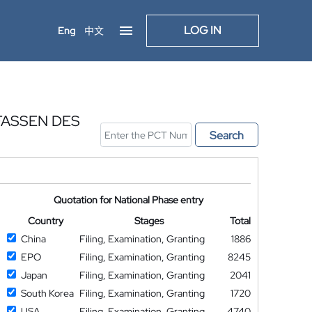
LOG IN
Eng
中文
FASSEN DES
Search
Quotation for National Phase entry
Country
Stages
Total
China
Filing, Examination, Granting
1886
EPO
Filing, Examination, Granting
8245
Japan
Filing, Examination, Granting
2041
South Korea
Filing, Examination, Granting
1720
USA
Filing, Examination, Granting
4740