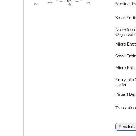
Applicant's
Small Entit
Non-Comm
Organizati
Micro Enti
Small Enti
Micro Enti
Entry into
under
Patent Del
Translation
Recalcul