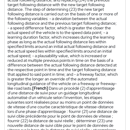
target following distance with the new target following
distance. The step of determining (23) the new target
following distance is carried out on the basis of one or more of
the following variables: - a deviation between the actual
following distance and the previous target following distance;
- a speed difference factor, which is greater the closer the
actual speed of the vehicle is to the speed data point; - a
learning duration factor, which increases during the learning
phase as long as the actual following distance lies within
specified limits around an initial actual following distance and
the actual speed lies within specified limits around an initial
actual speed; - a plausability value, which is increased or
reduced at multiple previous points in time on the basis of a
difference between the actual following distance detected at
the respective point in time and the target following distance
that applied to said point in time; and - a freeway factor, which
is greater the longer an override of the automated
longitudinal guidance of the vehicle on a freeway or freeway-
like road lasts.
[French]
Dans un procédé (2) d'apprentissage
d'une distance de suivi pour un guidage longitudinal
automatisé d'un véhicule selon l'invention, les étapes
suivantes sont réalisées pour au moins un point de données
de vitesse d'une courbe caractéristique de vitesse-distance
lors d'une phase d'apprentissage : fournir (21) une distance de
suivi cible précédente pour le point de données de vitesse ;
fournir (22) la distance de suivi réelle ; déterminer (23) une
nouvelle distance de suivi cible pour le point de données de
vitesse sur la base de la distance de suivi réelle ; et remplacer