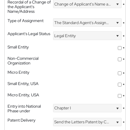
Recordal of a Change of
Change of Applicant's Name and Address
*
the Applicant's
Name/Address
Type of Assignment
The Standard Agent's Assignment
*
Applicant's Legal Status
Legal Entity
*
Small Entity
*
Non-Commercial
*
Organization
Micro Entity
*
Small Entity, USA
*
Micro Entity, USA
*
Entry into National
Chapter I
*
Phase under
Patent Delivery
Send the Letters Patent by Courier
*