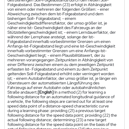
Folgeabstand. Das Bestimmen (23) erfolgt in Abhängigkeit
von einem oder mehreren der folgenden Größen: - einer
Abweichung zwischen dem Ist-Folgeabstand und dem
bisherigen Soll- Folgeabstand; - einem
Geschwindigkeitsdifferenzfaktor, der umso größer ist, je
näher eine Ist- Geschwindigkeit des Fahrzeugs an der
Stützstellengeschwindigkeit ist; - einem Lerndauerfaktor, der
während der Lernphase ansteigt, solange der Ist-
Folgeabstand innerhalb vorbestimmter Grenzen um einen
Anfangs-Ist-Folgeabstand liegt und eine Ist-Geschwindigkeit
innerhalb vorbestimmter Grenzen um eine Anfangs-Ist-
Geschwindigkeit liegt; - einem Plausibilitätswert, der zu
mehreren vorangegangen Zeitpunkten in Abhängigkeit von
einer Differenz zwischen einem zu dem jeweiligen Zeitpunkt
erfassten Ist- Folgeabstand und einem zu dem Zeitpunkt
geltenden Soll-Folgeabstand erhöht oder verringert worden
ist; - einem Autobahnfaktor, der umso größer ist, je länger ein
Übersteuern der automatisierten Längsführung des
Fahrzeugs auf einer Autobahn oder autobahnähnlichen
Straße andauert.
[English]
In a method (2) for learning a
following distance for an automated longitudinal guidance of
a vehicle, the following steps are carried out for at least one
speed data point of a distance-speed characteristic curve
during a learning phase: providing (21) a previous target
following distance for the speed data point; providing (22) the
actual following distance; determining (23) a new target
following distance for the speed data point on the basis of the
actual following distance; and replacing (24) the previous