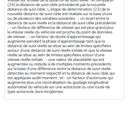
(24) la distance de suivi cible précédente par la nouvelle
distance de suivi cible. L'étape de détermination (23) de la
nouvelle distance de suivi cible est réalisée sur la base d'une
ou de plusieurs des variables suivantes : - un écart entre la
distance de suivi réelle et la distance de suivi cible précédente
; - un facteur de différence de vitesse qui est plus grand plus
la vitesse réelle du véhicule est proche du point de données
de vitesse ; - un facteur de durée d'apprentissage qui
augmente pendant la phase d'apprentissage tant que la
distance de suivi réelle se situe au sein de limites spécifiées
autour d'une distance de suivi réelle initiale et que la vitesse
réelle se situe au sein de limites spécifiées autour d'une
vitesse réelle initiale ; - une valeur de plausibilité qui est
augmentée ou réduite à de multiples moments précédents
sur la base d'une différence entre la distance de suivi réelle
détectée au moment respectif et la distance de suivi cible qui
est appliquée audit moment ; et - un facteur d'autoroute qui
augmente plus une neutralisation du guidage longitudinal
automatisé du véhicule sur une autoroute ou une route de
type autoroute dure longtemps.