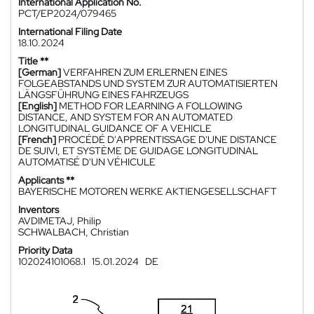
International Application No.
PCT/EP2024/079465
International Filing Date
18.10.2024
Title **
[German]
VERFAHREN ZUM ERLERNEN EINES
FOLGEABSTANDS UND SYSTEM ZUR AUTOMATISIERTEN
LÄNGSFÜHRUNG EINES FAHRZEUGS
[English]
METHOD FOR LEARNING A FOLLOWING
DISTANCE, AND SYSTEM FOR AN AUTOMATED
LONGITUDINAL GUIDANCE OF A VEHICLE
[French]
PROCÉDÉ D'APPRENTISSAGE D'UNE DISTANCE
DE SUIVI, ET SYSTÈME DE GUIDAGE LONGITUDINAL
AUTOMATISÉ D'UN VÉHICULE
Applicants **
BAYERISCHE MOTOREN WERKE AKTIENGESELLSCHAFT
Inventors
AVDIMETAJ, Philip
SCHWALBACH, Christian
Priority Data
102024101068.1
15.01.2024
DE