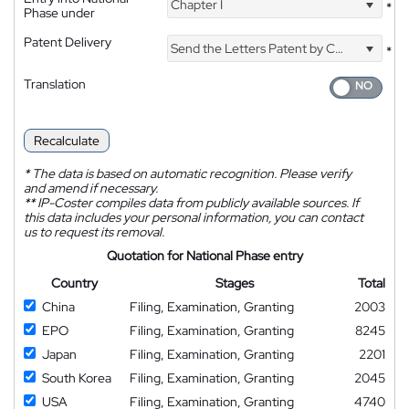
Chapter I
*
Phase under
Patent Delivery
Send the Letters Patent by Courier
*
Translation
Recalculate
*
The data is based on automatic recognition. Please verify
and amend if necessary.
**
IP-Coster compiles data from publicly available sources. If
this data includes your personal information, you can contact
us to request its removal.
Quotation for National Phase entry
Country
Stages
Total
China
Filing, Examination, Granting
2003
EPO
Filing, Examination, Granting
8245
Japan
Filing, Examination, Granting
2201
South Korea
Filing, Examination, Granting
2045
USA
Filing, Examination, Granting
4740