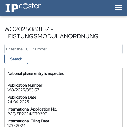
IP-Coster — Home
WO2025083157 -
LEISTUNGSMODULANORDNUNG
Search
National phase entry is expected:
Publication Number
WO/2025/083157
Publication Date
24.04.2025
International Application No.
PCT/EP2024/079397
International Filing Date
17.10.2024