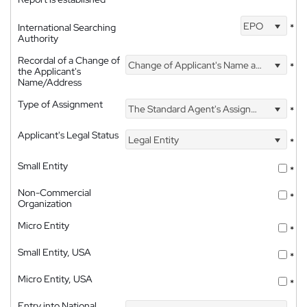
EPO
International Searching
*
Authority
Recordal of a Change of
Change of Applicant's Name and Address
*
the Applicant's
Name/Address
Type of Assignment
The Standard Agent's Assignment
*
Applicant's Legal Status
Legal Entity
*
Small Entity
*
Non-Commercial
*
Organization
Micro Entity
*
Small Entity, USA
*
Micro Entity, USA
*
Entry into National