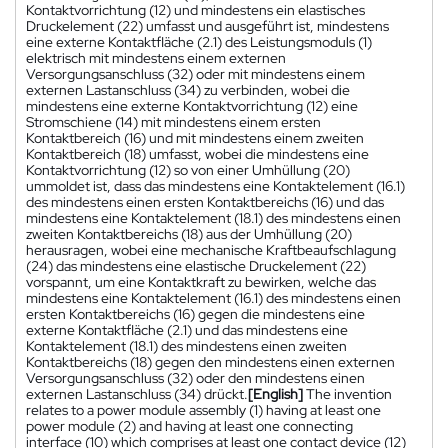
Kontaktvorrichtung (12) und mindestens ein elastisches
Druckelement (22) umfasst und ausgeführt ist, mindestens
eine externe Kontaktfläche (2.1) des Leistungsmoduls (1)
elektrisch mit mindestens einem externen
Versorgungsanschluss (32) oder mit mindestens einem
externen Lastanschluss (34) zu verbinden, wobei die
mindestens eine externe Kontaktvorrichtung (12) eine
Stromschiene (14) mit mindestens einem ersten
Kontaktbereich (16) und mit mindestens einem zweiten
Kontaktbereich (18) umfasst, wobei die mindestens eine
Kontaktvorrichtung (12) so von einer Umhüllung (20)
ummoldet ist, dass das mindestens eine Kontaktelement (16.1)
des mindestens einen ersten Kontaktbereichs (16) und das
mindestens eine Kontaktelement (18.1) des mindestens einen
zweiten Kontaktbereichs (18) aus der Umhüllung (20)
herausragen, wobei eine mechanische Kraftbeaufschlagung
(24) das mindestens eine elastische Druckelement (22)
vorspannt, um eine Kontaktkraft zu bewirken, welche das
mindestens eine Kontaktelement (16.1) des mindestens einen
ersten Kontaktbereichs (16) gegen die mindestens eine
externe Kontaktfläche (2.1) und das mindestens eine
Kontaktelement (18.1) des mindestens einen zweiten
Kontaktbereichs (18) gegen den mindestens einen externen
Versorgungsanschluss (32) oder den mindestens einen
externen Lastanschluss (34) drückt.
[English]
The invention
relates to a power module assembly (1) having at least one
power module (2) and having at least one connecting
interface (10) which comprises at least one contact device (12)