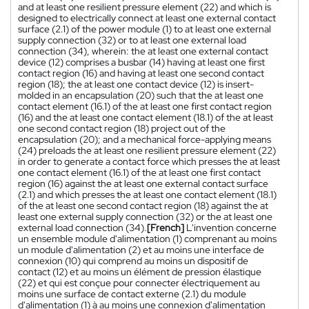
and at least one resilient pressure element (22) and which is
designed to electrically connect at least one external contact
surface (2.1) of the power module (1) to at least one external
supply connection (32) or to at least one external load
connection (34), wherein: the at least one external contact
device (12) comprises a busbar (14) having at least one first
contact region (16) and having at least one second contact
region (18); the at least one contact device (12) is insert-
molded in an encapsulation (20) such that the at least one
contact element (16.1) of the at least one first contact region
(16) and the at least one contact element (18.1) of the at least
one second contact region (18) project out of the
encapsulation (20); and a mechanical force-applying means
(24) preloads the at least one resilient pressure element (22)
in order to generate a contact force which presses the at least
one contact element (16.1) of the at least one first contact
region (16) against the at least one external contact surface
(2.1) and which presses the at least one contact element (18.1)
of the at least one second contact region (18) against the at
least one external supply connection (32) or the at least one
external load connection (34).
[French]
L'invention concerne
un ensemble module d'alimentation (1) comprenant au moins
un module d'alimentation (2) et au moins une interface de
connexion (10) qui comprend au moins un dispositif de
contact (12) et au moins un élément de pression élastique
(22) et qui est conçue pour connecter électriquement au
moins une surface de contact externe (2.1) du module
d'alimentation (1) à au moins une connexion d'alimentation