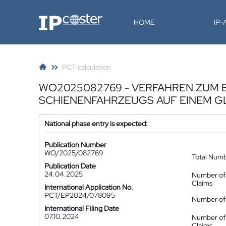
IP-Coster
HOME
IP
PCT calculation
WO2025082769 - VERFAHREN ZUM E
SCHIENENFAHRZEUGS AUF EINEM G
National phase entry is expected:
Publication Number
WO/2025/082769
Total Num
Publication Date
24.04.2025
Number of
Claims
International Application No.
PCT/EP2024/078095
Number of 
International Filing Date
07.10.2024
Number of
Claims