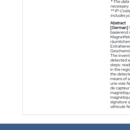
*
The data 
necessary.
**
IP-Coster
includes yo
Abstract
[German]
basierend 
Magnetfeld
räumlichen
Extrahiere
Geschwindi
The inventi
detected wh
steps: read
in the regi
the detecte
means of a
une voie f
de capteur
magnétique 
magnétique
signature q
véhicule fe