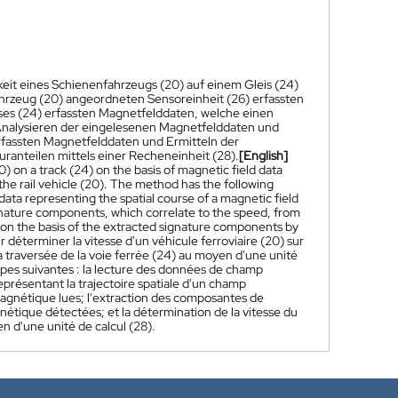
eit eines Schienenfahrzeugs (20) auf einem Gleis (24)
ahrzeug (20) angeordneten Sensoreinheit (26) erfassten
ses (24) erfassten Magnetfelddaten, welche einen
 Analysieren der eingelesenen Magnetfelddaten und
erfassten Magnetfelddaten und Ermitteln der
ranteilen mittels einer Recheneinheit (28).
[English]
0) on a track (24) on the basis of magnetic field data
the rail vehicle (20). The method has the following
data representing the spatial course of a magnetic field
signature components, which correlate to the speed, from
) on the basis of the extracted signature components by
déterminer la vitesse d'un véhicule ferroviaire (20) sur
 traversée de la voie ferrée (24) au moyen d'une unité
apes suivantes : la lecture des données de champ
eprésentant la trajectoire spatiale d'un champ
magnétique lues; l'extraction des composantes de
nétique détectées; et la détermination de la vitesse du
n d'une unité de calcul (28).