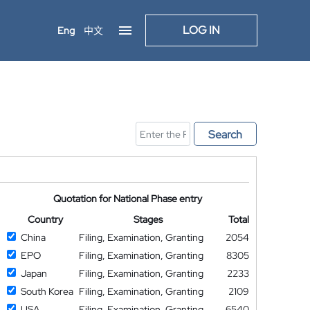
LOG IN
Eng
中文
Search
Quotation for National Phase entry
Country
Stages
Total
China
Filing, Examination, Granting
2054
EPO
Filing, Examination, Granting
8305
Japan
Filing, Examination, Granting
2233
South Korea
Filing, Examination, Granting
2109
USA
Filing, Examination, Granting
6540