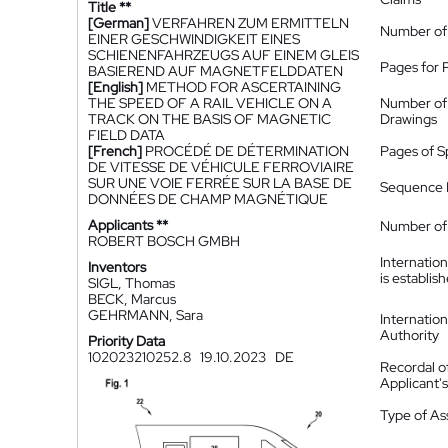
Title **
[German]
VERFAHREN ZUM ERMITTELN
Number of
EINER GESCHWINDIGKEIT EINES
SCHIENENFAHRZEUGS AUF EINEM GLEIS
Pages for 
BASIEREND AUF MAGNETFELDDATEN
[English]
METHOD FOR ASCERTAINING
THE SPEED OF A RAIL VEHICLE ON A
Number of
TRACK ON THE BASIS OF MAGNETIC
Drawings
FIELD DATA
[French]
PROCÉDÉ DE DÉTERMINATION
Pages of S
DE VITESSE DE VÉHICULE FERROVIAIRE
SUR UNE VOIE FERRÉE SUR LA BASE DE
Sequence L
DONNÉES DE CHAMP MAGNÉTIQUE
Applicants **
Number of 
ROBERT BOSCH GMBH
Internatio
Inventors
is establis
SIGL, Thomas
BECK, Marcus
GEHRMANN, Sara
Internatio
Authority
Priority Data
102023210252.8
19.10.2023
DE
Recordal o
Applicant
Type of A