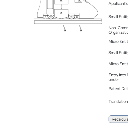
Applicant's
Small Entit
Non-Comm
Organizati
Micro Enti
Small Enti
Micro Enti
Entry into
under
Patent Del
Translation
Recalcul