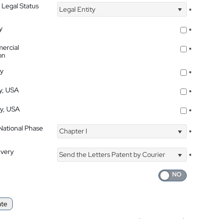
 Legal Status
Legal Entity
*
y
*
ercial
*
on
ty
*
ty, USA
*
ty, USA
*
 National Phase
Chapter I
*
ivery
Send the Letters Patent by Courier
*
ate