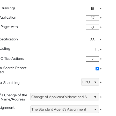
 Drawings
*
Publication
*
 Pages with
*
pecification
*
isting
*
Office Actions
*
nal Search Report
*
hed
EPO
nal Searching
*
f a Change of the
Change of Applicant's Name and Address
*
's Name/Address
ssignment
The Standard Agent's Assignment
*