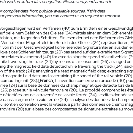
is based on automatic recognition. Please verify and amend if
 compiles data from publicly available sources. If this data
ur personal information, you can contact us to request its removal.
Vorgeschlagen wird ein Verfahren (40) zum Ermitteln einer Geschwindigk
auf bei einem Befahren des Gleises (24) mittels einer an dem Schienenf
daten, mit folgenden Schritten, Einlesen der bei dem Befahren des Glei
 Verlauf eines Magnetfelds im Bereich des Gleises (24) repräsentieren,
n von mit der Geschwindigkeit korrelierenden Signaturanteilen aus den 
gkeit des Schienenfahrzeugs (20) basierend auf den extrahierten Signatu
on relates to a method (40) for ascertaining the speed of a rail vehicle (2
ile traversing the track (24) by means of a sensor unit (26) arranged on 
ing the magnetic field data detected while traversing the track (24), said 
on of the track (24); analyzing the read magnetic field data; extracting 
d magnetic field data; and ascertaining the speed of the rail vehicle (20
 computing unit (28).
[French]
L'invention concerne un procédé (40) pour 
errée (24) sur la base de données du champ magnétique détecté lors de la
 (26) placée sur le véhicule ferroviaire (20). Le procédé comprend les ét
détectées lors de la traversée de la voie ferrée (24), lesdites données r
 dans la région de la voie ferrée (24); l'analyse des données de champ 
ui sont en corrélation avec la vitesse, à partir des données de champ mag
rroviaire (20) sur la base des composantes de signature extraites au moye