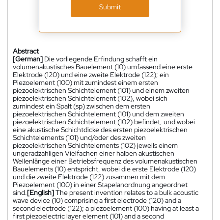
Submit
Abstract
[German]
Die vorliegende Erfindung schafft ein
volumenakustisches Bauelement (10) umfassend eine erste
Elektrode (120) und eine zweite Elektrode (122); ein
Piezoelement (100) mit zumindest einem ersten
piezoelektrischen Schichtelement (101) und einem zweiten
piezoelektrischen Schichtelement (102), wobei sich
zumindest ein Spalt (sp) zwischen dem ersten
piezoelektrischen Schichtelement (101) und dem zweiten
piezoelektrischen Schichtelement (102) befindet, und wobei
eine akustische Schichtdicke des ersten piezoelektrischen
Schichtelements (101) und/oder des zweiten
piezoelektrischen Schichtelements (102) jeweils einem
ungeradzahligen Vielfachen einer halben akustischen
Wellenlänge einer Betriebsfrequenz des volumenakustischen
Bauelements (10) entspricht, wobei die erste Elektrode (120)
und die zweite Elektrode (122) zusammen mit dem
Piezoelement (100) in einer Stapelanordnung angeordnet
sind.
[English]
The present invention relates to a bulk acoustic
wave device (10) comprising a first electrode (120) and a
second electrode (122); a piezoelement (100) having at least a
first piezoelectric layer element (101) and a second