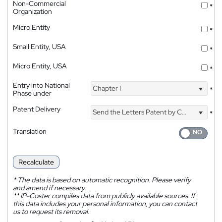
Non-Commercial
*
Organization
Micro Entity
*
Small Entity, USA
*
Micro Entity, USA
*
Entry into National
Chapter I
*
Phase under
Patent Delivery
Send the Letters Patent by Courier
*
Translation
Recalculate
*
The data is based on automatic recognition. Please verify
and amend if necessary.
**
IP-Coster compiles data from publicly available sources. If
this data includes your personal information, you can contact
us to request its removal.