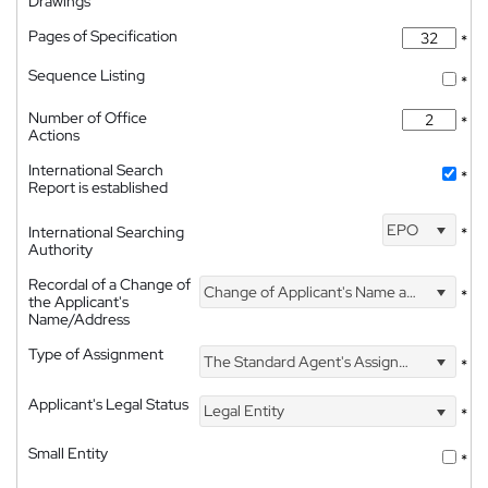
Drawings
Pages of Specification
*
Sequence Listing
*
Number of Office
*
Actions
International Search
*
Report is established
EPO
International Searching
*
Authority
Recordal of a Change of
Change of Applicant's Name and Address
*
the Applicant's
Name/Address
Type of Assignment
The Standard Agent's Assignment
*
Applicant's Legal Status
Legal Entity
*
Small Entity
*