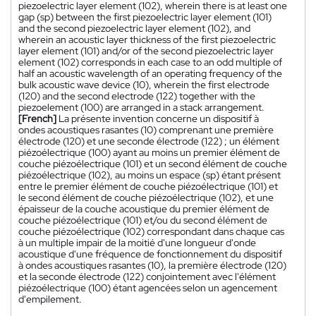
piezoelectric layer element (102), wherein there is at least one
gap (sp) between the first piezoelectric layer element (101)
and the second piezoelectric layer element (102), and
wherein an acoustic layer thickness of the first piezoelectric
layer element (101) and/or of the second piezoelectric layer
element (102) corresponds in each case to an odd multiple of
half an acoustic wavelength of an operating frequency of the
bulk acoustic wave device (10), wherein the first electrode
(120) and the second electrode (122) together with the
piezoelement (100) are arranged in a stack arrangement.
[French]
La présente invention concerne un dispositif à
ondes acoustiques rasantes (10) comprenant une première
électrode (120) et une seconde électrode (122) ; un élément
piézoélectrique (100) ayant au moins un premier élément de
couche piézoélectrique (101) et un second élément de couche
piézoélectrique (102), au moins un espace (sp) étant présent
entre le premier élément de couche piézoélectrique (101) et
le second élément de couche piézoélectrique (102), et une
épaisseur de la couche acoustique du premier élément de
couche piézoélectrique (101) et/ou du second élément de
couche piézoélectrique (102) correspondant dans chaque cas
à un multiple impair de la moitié d'une longueur d'onde
acoustique d'une fréquence de fonctionnement du dispositif
à ondes acoustiques rasantes (10), la première électrode (120)
et la seconde électrode (122) conjointement avec l'élément
piézoélectrique (100) étant agencées selon un agencement
d'empilement.