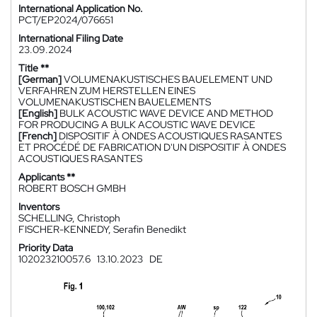
International Application No.
PCT/EP2024/076651
International Filing Date
23.09.2024
Title **
[German]
VOLUMENAKUSTISCHES BAUELEMENT UND
VERFAHREN ZUM HERSTELLEN EINES
VOLUMENAKUSTISCHEN BAUELEMENTS
[English]
BULK ACOUSTIC WAVE DEVICE AND METHOD
FOR PRODUCING A BULK ACOUSTIC WAVE DEVICE
[French]
DISPOSITIF À ONDES ACOUSTIQUES RASANTES
ET PROCÉDÉ DE FABRICATION D'UN DISPOSITIF À ONDES
ACOUSTIQUES RASANTES
Applicants **
ROBERT BOSCH GMBH
Inventors
SCHELLING, Christoph
FISCHER-KENNEDY, Serafin Benedikt
Priority Data
102023210057.6
13.10.2023
DE