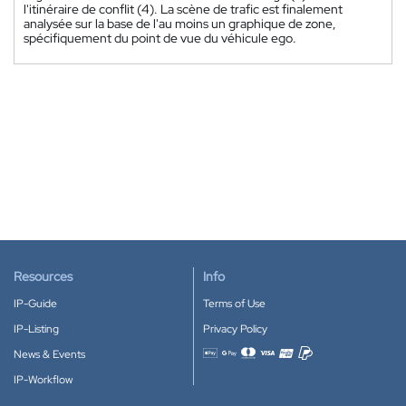
l'itinéraire de conflit (4). La scène de trafic est finalement
analysée sur la base de l'au moins un graphique de zone,
spécifiquement du point de vue du véhicule ego.
Resources
Info
IP-Guide
Terms of Use
IP-Listing
Privacy Policy
News & Events
Accepted payment methods
IP-Workflow