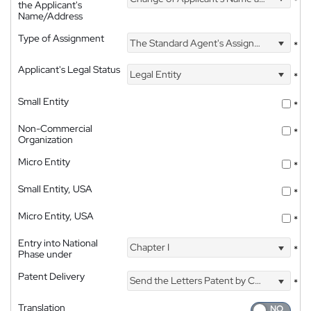
*
the Applicant's
Name/Address
Type of Assignment
The Standard Agent's Assignment
*
Applicant's Legal Status
Legal Entity
*
Small Entity
*
Non-Commercial
*
Organization
Micro Entity
*
Small Entity, USA
*
Micro Entity, USA
*
Entry into National
Chapter I
*
Phase under
Patent Delivery
Send the Letters Patent by Courier
*
Translation