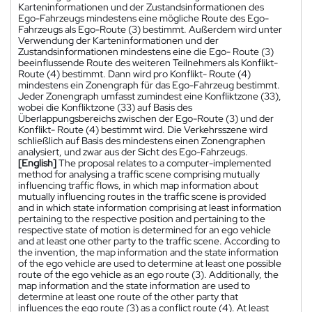
Karteninformationen und der Zustandsinformationen des
Ego-Fahrzeugs mindestens eine mögliche Route des Ego-
Fahrzeugs als Ego-Route (3) bestimmt. Außerdem wird unter
Verwendung der Karteninformationen und der
Zustandsinformationen mindestens eine die Ego- Route (3)
beeinflussende Route des weiteren Teilnehmers als Konflikt-
Route (4) bestimmt. Dann wird pro Konflikt- Route (4)
mindestens ein Zonengraph für das Ego-Fahrzeug bestimmt.
Jeder Zonengraph umfasst zumindest eine Konfliktzone (33),
wobei die Konfliktzone (33) auf Basis des
Überlappungsbereichs zwischen der Ego-Route (3) und der
Konflikt- Route (4) bestimmt wird. Die Verkehrsszene wird
schließlich auf Basis des mindestens einen Zonengraphen
analysiert, und zwar aus der Sicht des Ego-Fahrzeugs.
[English]
The proposal relates to a computer-implemented
method for analysing a traffic scene comprising mutually
influencing traffic flows, in which map information about
mutually influencing routes in the traffic scene is provided
and in which state information comprising at least information
pertaining to the respective position and pertaining to the
respective state of motion is determined for an ego vehicle
and at least one other party to the traffic scene. According to
the invention, the map information and the state information
of the ego vehicle are used to determine at least one possible
route of the ego vehicle as an ego route (3). Additionally, the
map information and the state information are used to
determine at least one route of the other party that
influences the ego route (3) as a conflict route (4). At least