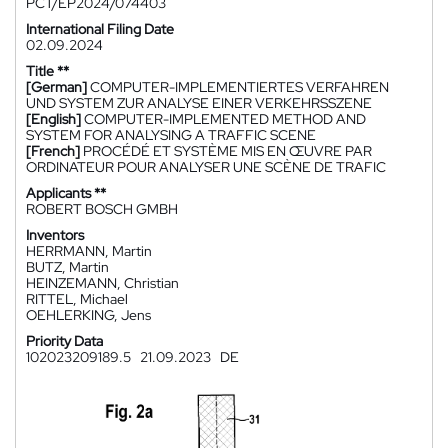
PCT/EP2024/074403
International Filing Date
02.09.2024
Title **
[German]
COMPUTER-IMPLEMENTIERTES VERFAHREN
UND SYSTEM ZUR ANALYSE EINER VERKEHRSSZENE
[English]
COMPUTER-IMPLEMENTED METHOD AND
SYSTEM FOR ANALYSING A TRAFFIC SCENE
[French]
PROCÉDÉ ET SYSTÈME MIS EN ŒUVRE PAR
ORDINATEUR POUR ANALYSER UNE SCÈNE DE TRAFIC
Applicants **
ROBERT BOSCH GMBH
Inventors
HERRMANN, Martin
BUTZ, Martin
HEINZEMANN, Christian
RITTEL, Michael
OEHLERKING, Jens
Priority Data
102023209189.5
21.09.2023
DE