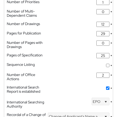
Number of Priorities
*
Number of Multi-
*
Dependent Claims
Number of Drawings
*
Pages for Publication
*
Number of Pages with
*
Drawings
Pages of Specification
*
Sequence Listing
*
Number of Office
*
Actions
International Search
*
Report is established
EPO
International Searching
*
Authority
Recordal of a Change of
Change of Applicant's Name and Address