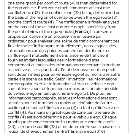
one zone graph per conflict route (4) is then determined for
the ego vehicle. Each zone graph comprises at least one
conflict zone (33), the conflict zone (33) being determined on
the basis of the region of overlap between the ego route (3)
and the conflict route (4). The traffic scene is finally analysed
on the basis of the at least one zone graph, specifically from
the point of view of the ego vehicle.
[French]
La présente
proposition concerne un procédé mis en œuvre par
ordinateur pour analyser une scène de trafic comprenant des
flux de trafic s'influençant mutuellement, dans lesquels des
informations cartographiques concernant des itinéraires
s'influençant mutuellement dans la scène de trafic sont
fournies et dans lesquelles des informations d'état
comprenant au moins des informations concernant la position
respective et se rapportant à l'état de mouvement respectif
sont déterminées pour un véhicule ego et au moins une autre
partie à la scène de trafic. Selon l'invention, les informations
cartographiques et les informations d'état du véhicule ego
sont utilisées pour déterminer au moins un itinéraire possible
du véhicule ego en tant qu'itinéraire ego (3). De plus, les
informations cartographiques et les informations d'état sont
utilisées pour déterminer au moins un itinéraire de l'autre
partie qui influence l'itinéraire ego (3) en tant qu'itinéraire de
conflit (4). Au moins un graphique de zone par itinéraire de
conflit (4) est alors déterminé pour le véhicule ego. Chaque
graphique de zone comprend au moins une zone de conflit
(33), la zone de conflit (33) étant déterminée sur la base de la
région de chevauchement entre l'itinéraire ego (3) et