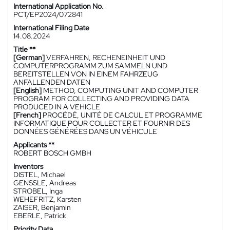
International Application No.
PCT/EP2024/072841
International Filing Date
14.08.2024
Title **
[German]
VERFAHREN, RECHENEINHEIT UND
COMPUTERPROGRAMM ZUM SAMMELN UND
BEREITSTELLEN VON IN EINEM FAHRZEUG
ANFALLENDEN DATEN
[English]
METHOD, COMPUTING UNIT AND COMPUTER
PROGRAM FOR COLLECTING AND PROVIDING DATA
PRODUCED IN A VEHICLE
[French]
PROCÉDÉ, UNITÉ DE CALCUL ET PROGRAMME
INFORMATIQUE POUR COLLECTER ET FOURNIR DES
DONNÉES GÉNÉRÉES DANS UN VÉHICULE
Applicants **
ROBERT BOSCH GMBH
Inventors
DISTEL, Michael
GENSSLE, Andreas
STROBEL, Inga
WEHEFRITZ, Karsten
ZAISER, Benjamin
EBERLE, Patrick
Priority Data