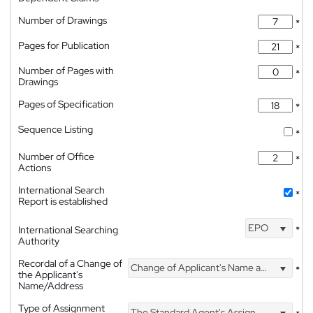
Number of Drawings
*
Pages for Publication
*
Number of Pages with
*
Drawings
Pages of Specification
*
Sequence Listing
*
Number of Office
*
Actions
International Search
*
Report is established
EPO
International Searching
*
Authority
Recordal of a Change of
Change of Applicant's Name and Address
*
the Applicant's
Name/Address
Type of Assignment
The Standard Agent's Assignment