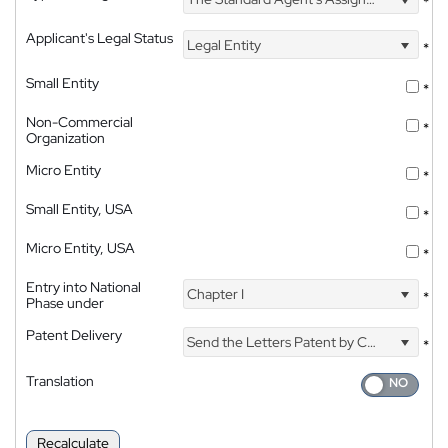
*
Applicant's Legal Status
Legal Entity
*
Small Entity
*
Non-Commercial
*
Organization
Micro Entity
*
Small Entity, USA
*
Micro Entity, USA
*
Entry into National
Chapter I
*
Phase under
Patent Delivery
Send the Letters Patent by Courier
*
Translation
Recalculate