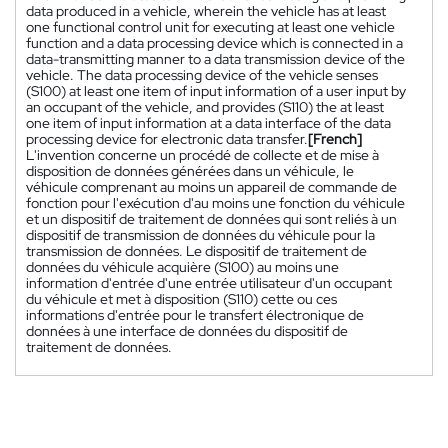
data produced in a vehicle, wherein the vehicle has at least
one functional control unit for executing at least one vehicle
function and a data processing device which is connected in a
data-transmitting manner to a data transmission device of the
vehicle. The data processing device of the vehicle senses
(S100) at least one item of input information of a user input by
an occupant of the vehicle, and provides (S110) the at least
one item of input information at a data interface of the data
processing device for electronic data transfer.
[French]
L'invention concerne un procédé de collecte et de mise à
disposition de données générées dans un véhicule, le
véhicule comprenant au moins un appareil de commande de
fonction pour l'exécution d'au moins une fonction du véhicule
et un dispositif de traitement de données qui sont reliés à un
dispositif de transmission de données du véhicule pour la
transmission de données. Le dispositif de traitement de
données du véhicule acquière (S100) au moins une
information d'entrée d'une entrée utilisateur d'un occupant
du véhicule et met à disposition (S110) cette ou ces
informations d'entrée pour le transfert électronique de
données à une interface de données du dispositif de
traitement de données.