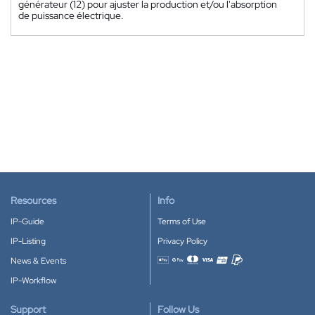
générateur (12) pour ajuster la production et/ou l'absorption
de puissance électrique.
Resources
Info
IP-Guide
Terms of Use
IP-Listing
Privacy Policy
News & Events
Accepted payment methods
IP-Workflow
Support
Follow Us