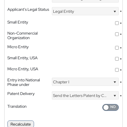
Applicant's Legal Status
Legal Entity
*
Small Entity
*
Non-Commercial
*
Organization
Micro Entity
*
Small Entity, USA
*
Micro Entity, USA
*
Entry into National
Chapter I
*
Phase under
Patent Delivery
Send the Letters Patent by Courier
*
Translation
Recalculate