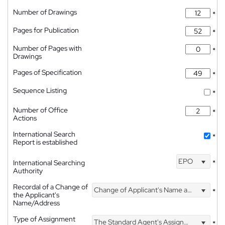
Number of Drawings
*
Pages for Publication
*
Number of Pages with
*
Drawings
Pages of Specification
*
Sequence Listing
*
Number of Office
*
Actions
International Search
*
Report is established
EPO
International Searching
*
Authority
Recordal of a Change of
Change of Applicant's Name and Address
*
the Applicant's
Name/Address
Type of Assignment
The Standard Agent's Assignment
*