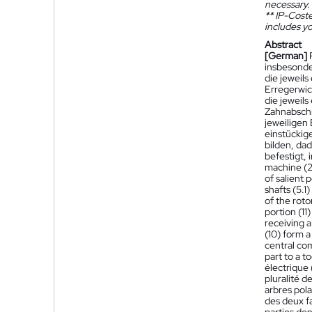
necessary.
**
IP-Coster
includes yo
Abstract
[German]
insbesonde
die jeweils
Erregerwic
die jeweils
Zahnabschn
jeweiligen 
einstückig
bilden, dad
befestigt, 
machine (2)
of salient 
shafts (5.1
of the roto
portion (11
receiving a
(10) form a
central com
part to a t
électrique 
pluralité d
arbres pola
des deux fa