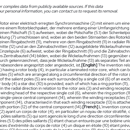
 compiles data from publicly available sources. If this data
ur personal information, you can contact us to request its removal.
Rotor einer elektrisch erregten Synchronmaschine (2) mit einem um eine
re einem Rotorblechpaket, der mehrere entlang einer Umfangsrichtung d
 einen Polschaft (5.1) aufweisen, wobei die Polschafte (5.1) der Schenkelpol
klung (7) umschlossen sind, wobei an den beiden Stirnseiten des Rotorkör
 einen Ringabschnitt (11), mehrere von dem Ringabschnitt (11) in radialer
itte (12) und an den Zahnabschnitten (12) ausgebildete Wickelaufnahmen
Einzelspule (6) aufweist, wobei der Ringabschnitt (11) und die Zahnabschni
es Zentralbauteil (14) bilden, wobei die Wickelaufnahmen (13) gegenüber d
urch gekennzeichnet, dass jede Wickelaufnahme (13) als separates Teil an
insbesondere angespritzt oder angesteckt, ist.
[English]
The invention rela
 having a rotor body (4), in particular a laminated rotor core, which can be
poles (5) which are arranged along a circumferential direction of the rotor 
) of the salient poles (5) are each surrounded by a single coil (6) of an ex
r body (4) a star disc (10) is provided, each of which has a ring portion (11),
) in the radial direction in relation to the rotor axis (3) and winding recept
 winding head of the respective single coil (6), wherein the ring portion (11
 single-piece central component (14), wherein the winding receptacles (13
ponent (14), characterised in that each winding receptacle (13) is attach
ooth portion (12) of the central component (14).
[French]
L'invention conc
(2) ayant un corps de rotor (4), en particulier un noyau de rotor stratifié,
e pôles saillants (5) qui sont agencés le long d'une direction circonférentiel
ires (5.1) des pôles saillants (5) étant chacun entourés par une bobine un
ces d'extrémité du corps de rotor (4) un disque en étoile (10) étant prévu,