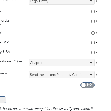
Legal Entity
*
y
*
ercial
*
on
ty
*
ty, USA
*
ty, USA
*
 National Phase
Chapter I
*
ivery
Send the Letters Patent by Courier
*
ate
is based on automatic recognition. Please verify and amend if