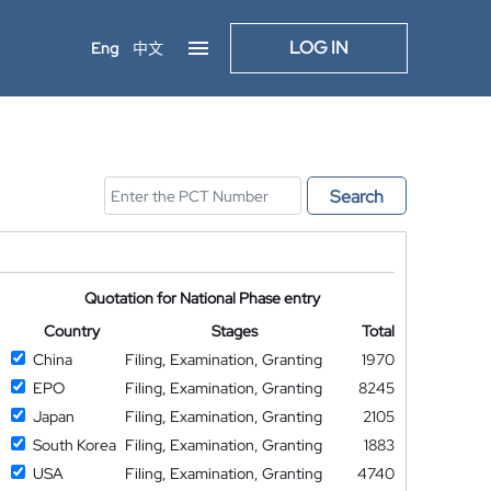
LOG IN
Eng
中文
Search
Quotation for National Phase entry
Country
Stages
Total
China
Filing, Examination, Granting
1970
EPO
Filing, Examination, Granting
8245
Japan
Filing, Examination, Granting
2105
South Korea
Filing, Examination, Granting
1883
USA
Filing, Examination, Granting
4740