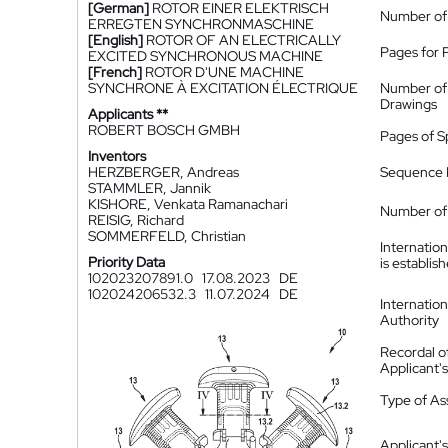
[German]
ROTOR EINER ELEKTRISCH
Number of
ERREGTEN SYNCHRONMASCHINE
[English]
ROTOR OF AN ELECTRICALLY
Pages for 
EXCITED SYNCHRONOUS MACHINE
[French]
ROTOR D'UNE MACHINE
SYNCHRONE À EXCITATION ÉLECTRIQUE
Number of
Drawings
Applicants **
ROBERT BOSCH GMBH
Pages of S
Inventors
HERZBERGER, Andreas
Sequence L
STAMMLER, Jannik
KISHORE, Venkata Ramanachari
Number of 
REISIG, Richard
SOMMERFELD, Christian
Internatio
Priority Data
is establis
102023207891.0
17.08.2023
DE
102024206532.3
11.07.2024
DE
Internatio
Authority
Recordal o
Applicant
Type of A
Applicant's