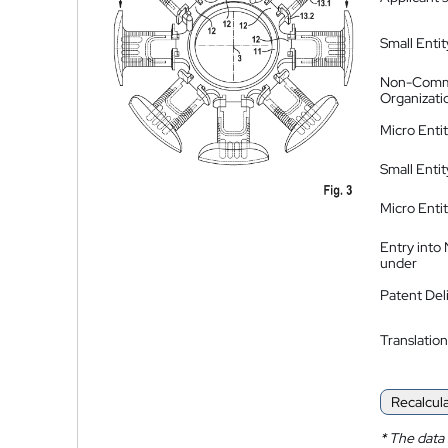
Small Entit
Non-Comm
Organizati
Micro Enti
Small Enti
Micro Enti
Entry into
under
Patent Del
Translation
Recalcul
*
The data 