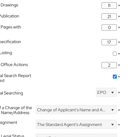
 Drawings
*
Publication
*
 Pages with
*
pecification
*
isting
*
Office Actions
*
nal Search Report
*
hed
EPO
nal Searching
*
f a Change of the
Change of Applicant's Name and Address
*
's Name/Address
ssignment
The Standard Agent's Assignment
*
 Legal Status