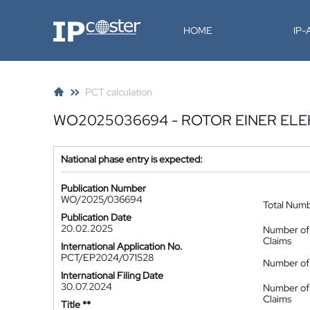
IP-Coster
HOME
IP
PCT calculation
WO2025036694 - ROTOR EINER EL
National phase entry is expected:
Publication Number
WO/2025/036694
Total Num
Publication Date
20.02.2025
Number of
Claims
International Application No.
PCT/EP2024/071528
Number of 
International Filing Date
30.07.2024
Number of
Claims
Title **