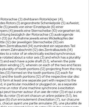
 Rotorachse (3) drehbaren Rotorkörper (4),
es Rotors (1) angeordnete Schenkelpole (5) aufweist,
e (5) jeweils von einer Einzelspule (6) einer
pers (4) jeweils eine Sternscheibe (10) vorgesehen ist,
 Richtung bezüglich der Rotorachse (3) auskragende
 (13) zur Aufnahme jeweils eines Wickelkopfes der
tte (12) der jeweiligen Sternscheibe (10) ein
em Zentralbauteil (14) zumindest ein separates Teil
 einem Zahnabschnitt (12) des Zentralbauteils (14)
tes to a rotor of an electrically excited synchronous
 rotated about a rotor axis (3) and which has a plurality
(1) and each have a pole shaft (5.1), wherein the pole
citation winding (7), wherein on each of the two end faces
 a plurality of tooth portions (12) projecting from the ring
acles (13) formed on the tooth portions (12) each for
) and the tooth portions (12) of the respective star disc
) form at least one separate part with respect to the
ed, in particular moulded or plugged on, as a separate
erne un rotor d'une machine synchrone à excitation
 qui peut tourner autour d'un axe de rotor (3) et qui a une
le du rotor (1) et ont chacun un arbre polaire (5.1), les
ique (6) d'un enroulement d'excitation (7), sur chacune
 chacun ayant une partie annulaire (11), une pluralité de