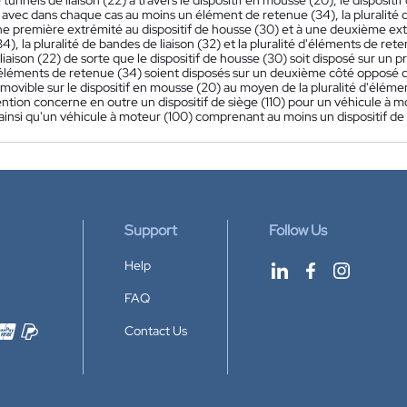
e tunnels de liaison (22) à travers le dispositif en mousse (20), le dispos
) avec dans chaque cas au moins un élément de retenue (34), la pluralité
ne première extrémité au dispositif de housse (30) et à une deuxième ex
34), la pluralité de bandes de liaison (32) et la pluralité d'éléments de re
liaison (22) de sorte que le dispositif de housse (30) soit disposé sur un 
'éléments de retenue (34) soient disposés sur un deuxième côté opposé du
amovible sur le dispositif en mousse (20) au moyen de la pluralité d'éléme
ention concerne en outre un dispositif de siège (110) pour un véhicule à 
 ainsi qu'un véhicule à moteur (100) comprenant au moins un dispositif de 
Support
Follow Us
Help
FAQ
Contact Us