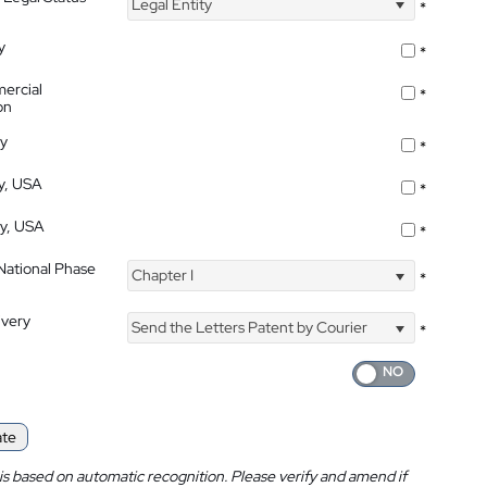
Legal Entity
*
y
*
ercial
*
on
ty
*
ty, USA
*
ty, USA
*
 National Phase
Chapter I
*
ivery
Send the Letters Patent by Courier
*
ate
is based on automatic recognition. Please verify and amend if