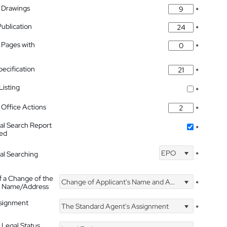
 Drawings
*
Publication
*
 Pages with
*
pecification
*
isting
*
Office Actions
*
nal Search Report
*
hed
EPO
nal Searching
*
f a Change of the
Change of Applicant's Name and Address
*
's Name/Address
ssignment
The Standard Agent's Assignment
*
 Legal Status