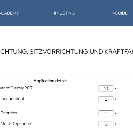
-ACADEMY
IP-LISTING
IP-GUIDE
ICHTUNG, SITZVORRICHTUNG UND KRAFTF
Application details
ber of Claims/PCT
*
 Independent
*
Priorities
*
 Multi-Dependent
*