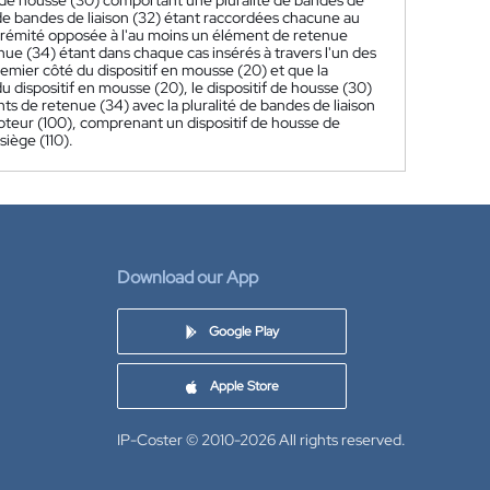
itif de housse (30) comportant une pluralité de bandes de
 de bandes de liaison (32) étant raccordées chacune au
trémité opposée à l'au moins un élément de retenue
tenue (34) étant dans chaque cas insérés à travers l'un des
premier côté du dispositif en mousse (20) et que la
 dispositif en mousse (20), le dispositif de housse (30)
nts de retenue (34) avec la pluralité de bandes de liaison
moteur (100), comprenant un dispositif de housse de
siège (110).
Download our App
Google Play
Apple Store
IP-Coster © 2010-2026
All rights reserved.