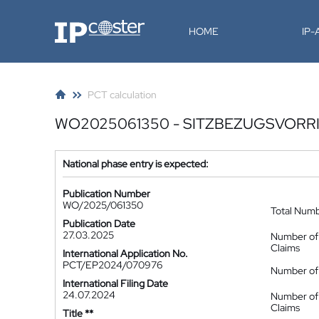
IP-Coster
HOME
IP
PCT calculation
WO2025061350 - SITZBEZUGSVORR
National phase entry is expected:
Publication Number
WO/2025/061350
Total Num
Publication Date
27.03.2025
Number of
Claims
International Application No.
PCT/EP2024/070976
Number of 
International Filing Date
24.07.2024
Number of
Claims
Title **