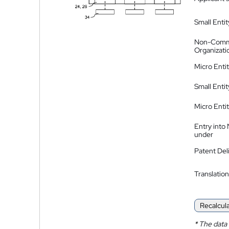
Small Entit
Non-Comm
Organizati
Micro Enti
Small Enti
Micro Enti
Entry into
under
Patent Del
Translation
Recalcul
*
The data 