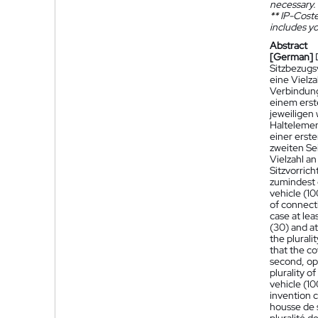
necessary.
**
IP-Coster
includes yo
Abstract
[German]
Sitzbezugs
eine Vielz
Verbindung
einem erst
jeweiligen
Haltelemen
einer erst
zweiten Se
Vielzahl an
Sitzvorrich
zumindest e
vehicle (10
of connecti
case at lea
(30) and at
the plurali
that the co
second, opp
plurality o
vehicle (10
invention c
housse de 