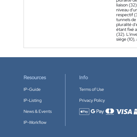
pluralité d
liaison (32
niveau d'u
respectif (
tunnels de 
pluralité d
étant fixé 
(32). L'inv
siège (10),
Resources
Info
IP-Guide
Terms of Use
IP-Listing
Privacy Policy
News & Events
Accepted payment methods
IP-Workflow