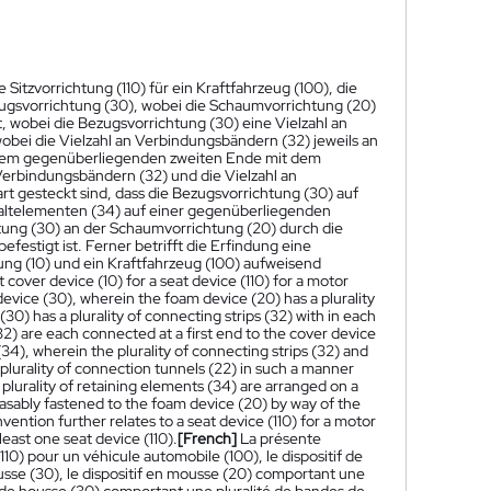
 Sitzvorrichtung (110) für ein Kraftfahrzeug (100), die
ugsvorrichtung (30), wobei die Schaumvorrichtung (20)
, wobei die Bezugsvorrichtung (30) eine Vielzahl an
obei die Vielzahl an Verbindungsbändern (32) jeweils an
einem gegenüberliegenden zweiten Ende mit dem
 Verbindungsbändern (32) und die Vielzahl an
rt gesteckt sind, dass die Bezugsvorrichtung (30) auf
 Haltelementen (34) auf einer gegenüberliegenden
tung (30) an der Schaumvorrichtung (20) durch die
festigt ist. Ferner betrifft die Erfindung eine
tung (10) und ein Kraftfahrzeug (100) aufweisend
 cover device (10) for a seat device (110) for a motor
device (30), wherein the foam device (20) has a plurality
0) has a plurality of connecting strips (32) with in each
(32) are each connected at a first end to the cover device
34), wherein the plurality of connecting strips (32) and
 plurality of connection tunnels (22) in such a manner
 plurality of retaining elements (34) are arranged on a
easably fastened to the foam device (20) by way of the
nvention further relates to a seat device (110) for a motor
least one seat device (110).
[French]
La présente
110) pour un véhicule automobile (100), le dispositif de
usse (30), le dispositif en mousse (20) comportant une