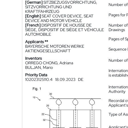
[German]
SITZBEZUGSVORRICHTUNG,
Number of
SITZVORRICHTUNG UND
KRAFTFAHRZEUG
Pages for 
[English]
SEAT COVER DEVICE, SEAT
DEVICE AND MOTOR VEHICLE
[French]
DISPOSITIF DE HOUSSE DE
Number of
SIÈGE, DISPOSITIF DE SIÈGE ET VÉHICULE
Drawings
AUTOMOBILE
Pages of S
Applicants **
BAYERISCHE MOTOREN WERKE
Sequence L
AKTIENGESELLSCHAFT
Inventors
Number of 
ORREGO CHONG, Adriana
BULJAN, Mario
Internatio
Priority Data
is establis
102023125110.4
18.09.2023
DE
Internatio
Authority
Recordal o
Applicant
Type of A
Applicant's