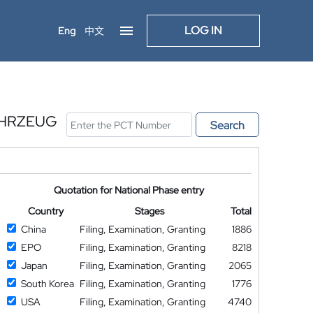
LOG IN
Eng
中文
AHRZEUG
Search
Quotation for National Phase entry
Country
Stages
Total
China
Filing, Examination, Granting
1886
EPO
Filing, Examination, Granting
8218
Japan
Filing, Examination, Granting
2065
South Korea
Filing, Examination, Granting
1776
USA
Filing, Examination, Granting
4740