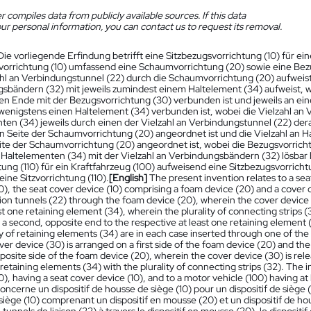
 compiles data from publicly available sources. If this data
ur personal information, you can contact us to request its removal.
Die vorliegende Erfindung betrifft eine Sitzbezugsvorrichtung (10) für eine
vorrichtung (10) umfassend eine Schaumvorrichtung (20) sowie eine Bez
ahl an Verbindungstunnel (22) durch die Schaumvorrichtung (20) aufweist
sbändern (32) mit jeweils zumindest einem Haltelement (34) aufweist, w
en Ende mit der Bezugsvorrichtung (30) verbunden ist und jeweils an 
 wenigstens einen Haltelement (34) verbunden ist, wobei die Vielzahl an
ten (34) jeweils durch einen der Vielzahl an Verbindungstunnel (22) dera
en Seite der Schaumvorrichtung (20) angeordnet ist und die Vielzahl an
ite der Schaumvorrichtung (20) angeordnet ist, wobei die Bezugsvorrich
 Haltelementen (34) mit der Vielzahl an Verbindungsbändern (32) lösbar be
tung (110) für ein Kraftfahrzeug (100) aufweisend eine Sitzbezugsvorrich
ine Sitzvorrichtung (110).
[English]
The present invention relates to a seat
0), the seat cover device (10) comprising a foam device (20) and a cover 
on tunnels (22) through the foam device (20), wherein the cover device (3
st one retaining element (34), wherein the plurality of connecting strips 
 a second, opposite end to the respective at least one retaining element (
ty of retaining elements (34) are in each case inserted through one of the
ver device (30) is arranged on a first side of the foam device (20) and the
osite side of the foam device (20), wherein the cover device (30) is rel
f retaining elements (34) with the plurality of connecting strips (32). The i
0), having a seat cover device (10), and to a motor vehicle (100) having at 
oncerne un dispositif de housse de siège (10) pour un dispositif de siège (
siège (10) comprenant un dispositif en mousse (20) et un dispositif de ho