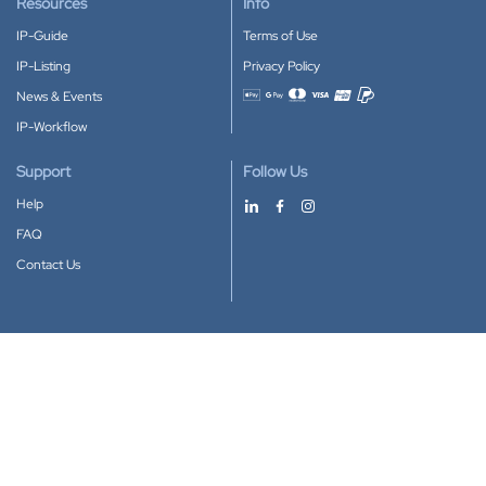
Resources
Info
IP-Guide
Terms of Use
IP-Listing
Privacy Policy
News & Events
Accepted payment methods
IP-Workflow
Support
Follow Us
Help
FAQ
Contact Us
Download our App
Google Play
Apple Store
IP-Coster © 2010-2026
All rights reserved.