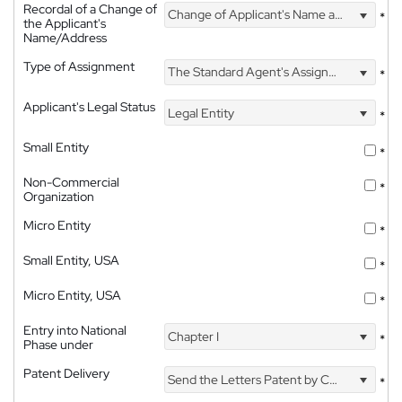
Recordal of a Change of
Change of Applicant's Name and Address
*
the Applicant's
Name/Address
Type of Assignment
The Standard Agent's Assignment
*
Applicant's Legal Status
Legal Entity
*
Small Entity
*
Non-Commercial
*
Organization
Micro Entity
*
Small Entity, USA
*
Micro Entity, USA
*
Entry into National
Chapter I
*
Phase under
Patent Delivery
Send the Letters Patent by Courier
*