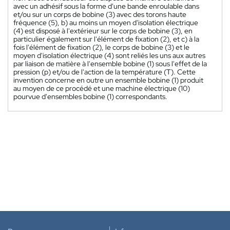
avec un adhésif sous la forme d'une bande enroulable dans
et/ou sur un corps de bobine (3) avec des torons haute
fréquence (5), b) au moins un moyen d'isolation électrique
(4) est disposé à l'extérieur sur le corps de bobine (3), en
particulier également sur l'élément de fixation (2), et c) à la
fois l'élément de fixation (2), le corps de bobine (3) et le
moyen d'isolation électrique (4) sont reliés les uns aux autres
par liaison de matière à l'ensemble bobine (1) sous l'effet de la
pression (p) et/ou de l'action de la température (T). Cette
invention concerne en outre un ensemble bobine (1) produit
au moyen de ce procédé et une machine électrique (10)
pourvue d'ensembles bobine (1) correspondants.