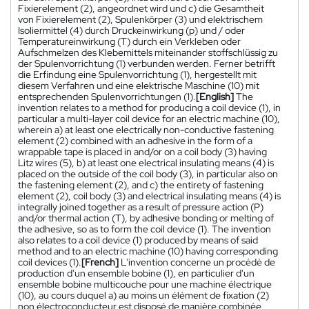
Fixierelement (2), angeordnet wird und c) die Gesamtheit
von Fixierelement (2), Spulenkörper (3) und elektrischem
Isoliermittel (4) durch Druckeinwirkung (p) und / oder
Temperatureinwirkung (T) durch ein Verkleben oder
Aufschmelzen des Klebemittels miteinander stoffschlüssig zu
der Spulenvorrichtung (1) verbunden werden. Ferner betrifft
die Erfindung eine Spulenvorrichtung (1), hergestellt mit
diesem Verfahren und eine elektrische Maschine (10) mit
entsprechenden Spulenvorrichtungen (1).
[English]
The
invention relates to a method for producing a coil device (1), in
particular a multi-layer coil device for an electric machine (10),
wherein a) at least one electrically non-conductive fastening
element (2) combined with an adhesive in the form of a
wrappable tape is placed in and/or on a coil body (3) having
Litz wires (5), b) at least one electrical insulating means (4) is
placed on the outside of the coil body (3), in particular also on
the fastening element (2), and c) the entirety of fastening
element (2), coil body (3) and electrical insulating means (4) is
integrally joined together as a result of pressure action (P)
and/or thermal action (T), by adhesive bonding or melting of
the adhesive, so as to form the coil device (1). The invention
also relates to a coil device (1) produced by means of said
method and to an electric machine (10) having corresponding
coil devices (1).
[French]
L'invention concerne un procédé de
production d'un ensemble bobine (1), en particulier d'un
ensemble bobine multicouche pour une machine électrique
(10), au cours duquel a) au moins un élément de fixation (2)
non électroconducteur est disposé de manière combinée