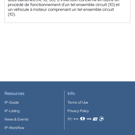
procédé de fonctionnement d'un tel ensemble circuit (10) et
un véhicule à moteur comprenant un tel ensemble circuit
(10).
Resources
Info
IP-Guide
Terms of Use
IP-Listing
Privacy Policy
News & Events
Accepted payment methods
IP-Workflow