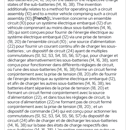
states of the sub-batteries (14, 16, 38). The invention
additionally relates to a method for operating such a circuit
assembly (10) and to a motor vehicle comprising such a circuit
assembly (10).
[French]
L'invention concerne un ensemble
circuit (10) pour un système électrique embarqué (12) d'un
véhicule comprenant au moins deux sous-batteries (14, 16,
38) qui sont conçues pour fournir de l'énergie électrique au
système électrique embarqué (12) via une prise de tension
(18, 20) de l'ensemble circuit (10) ; une source d'alimentation
(22) pour fournir un courant continu afin de charger les sous-
batteries ; un dispositif de circuit (24) ayant de multiples
commutateurs (S1, S2, S3, S4, S5, S6, S7) qui, pour charger et
décharger alternativement les sous-batteries (14, 16, 38), sont
conçus pour fonctionner dans différents réglages de circuit,
où l'une des sous-batteries (14, 16, 38) forme un circuit fermé
conjointement avec la prise de tension (18, 20) afin de fournir
de l'énergie électrique au système électrique embarqué (12),
et afin de charger les autres sous-batteries (14, 16, 38), les
batteries étant séparées de la prise de tension (18, 20) et
formant un circuit fermé conjointement avec la source
d'alimentation (22), et dans tous les réglages de circuit, la
source d'alimentation (22) ne formant pas de circuit fermé
conjointement avec la prise de tension (18, 20) ; et un
dispositif de commande (34) qui est conçu pour actionner les
commutateurs (S1, S2, S3, S4, S5, S6, S7) du dispositif de
circuit (24) afin de charger et de décharger les sous-batteries
(14, 16, 38) sur la base des états de charge respectifs des
sous-batteries (14, 16, 38). L'invention concerne en outre un