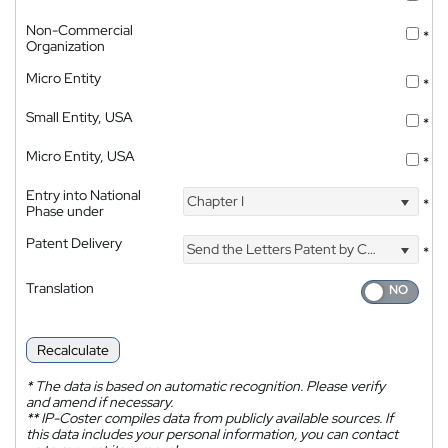
Non-Commercial
*
Organization
Micro Entity
*
Small Entity, USA
*
Micro Entity, USA
*
Entry into National
Chapter I
*
Phase under
Patent Delivery
Send the Letters Patent by Courier
*
Translation
Recalculate
*
The data is based on automatic recognition. Please verify
and amend if necessary.
**
IP-Coster compiles data from publicly available sources. If
this data includes your personal information, you can contact