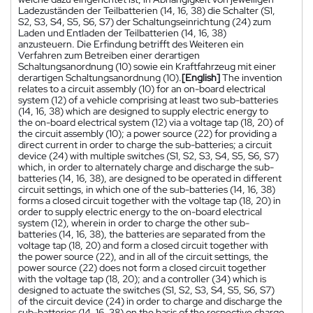
Ladezuständen der Teilbatterien (14, 16, 38) die Schalter (S1,
S2, S3, S4, S5, S6, S7) der Schaltungseinrichtung (24) zum
Laden und Entladen der Teilbatterien (14, 16, 38)
anzusteuern. Die Erfindung betrifft des Weiteren ein
Verfahren zum Betreiben einer derartigen
Schaltungsanordnung (10) sowie ein Kraftfahrzeug mit einer
derartigen Schaltungsanordnung (10).
[English]
The invention
relates to a circuit assembly (10) for an on-board electrical
system (12) of a vehicle comprising at least two sub-batteries
(14, 16, 38) which are designed to supply electric energy to
the on-board electrical system (12) via a voltage tap (18, 20) of
the circuit assembly (10); a power source (22) for providing a
direct current in order to charge the sub-batteries; a circuit
device (24) with multiple switches (S1, S2, S3, S4, S5, S6, S7)
which, in order to alternately charge and discharge the sub-
batteries (14, 16, 38), are designed to be operated in different
circuit settings, in which one of the sub-batteries (14, 16, 38)
forms a closed circuit together with the voltage tap (18, 20) in
order to supply electric energy to the on-board electrical
system (12), wherein in order to charge the other sub-
batteries (14, 16, 38), the batteries are separated from the
voltage tap (18, 20) and form a closed circuit together with
the power source (22), and in all of the circuit settings, the
power source (22) does not form a closed circuit together
with the voltage tap (18, 20); and a controller (34) which is
designed to actuate the switches (S1, S2, S3, S4, S5, S6, S7)
of the circuit device (24) in order to charge and discharge the
sub-batteries (14, 16, 38) on the basis of the respective charge