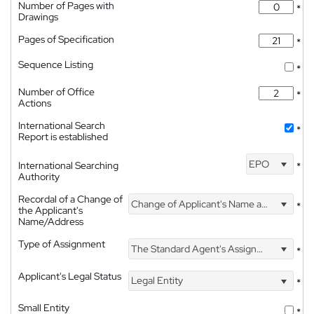
Number of Pages with
*
Drawings
Pages of Specification
*
Sequence Listing
*
Number of Office
*
Actions
International Search
*
Report is established
EPO
International Searching
*
Authority
Recordal of a Change of
Change of Applicant's Name and Address
*
the Applicant's
Name/Address
Type of Assignment
The Standard Agent's Assignment
*
Applicant's Legal Status
Legal Entity
*
Small Entity
*