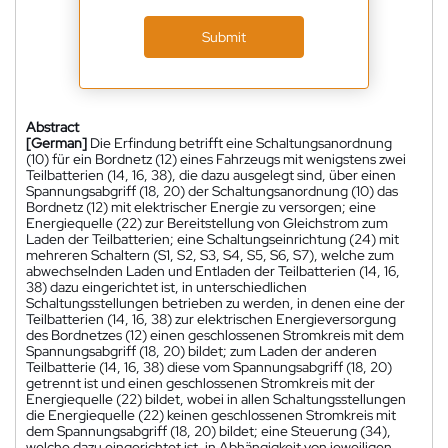
Submit
Abstract
[German]
Die Erfindung betrifft eine Schaltungsanordnung
(10) für ein Bordnetz (12) eines Fahrzeugs mit wenigstens zwei
Teilbatterien (14, 16, 38), die dazu ausgelegt sind, über einen
Spannungsabgriff (18, 20) der Schaltungsanordnung (10) das
Bordnetz (12) mit elektrischer Energie zu versorgen; eine
Energiequelle (22) zur Bereitstellung von Gleichstrom zum
Laden der Teilbatterien; eine Schaltungseinrichtung (24) mit
mehreren Schaltern (S1, S2, S3, S4, S5, S6, S7), welche zum
abwechselnden Laden und Entladen der Teilbatterien (14, 16,
38) dazu eingerichtet ist, in unterschiedlichen
Schaltungsstellungen betrieben zu werden, in denen eine der
Teilbatterien (14, 16, 38) zur elektrischen Energieversorgung
des Bordnetzes (12) einen geschlossenen Stromkreis mit dem
Spannungsabgriff (18, 20) bildet; zum Laden der anderen
Teilbatterie (14, 16, 38) diese vom Spannungsabgriff (18, 20)
getrennt ist und einen geschlossenen Stromkreis mit der
Energiequelle (22) bildet, wobei in allen Schaltungsstellungen
die Energiequelle (22) keinen geschlossenen Stromkreis mit
dem Spannungsabgriff (18, 20) bildet; eine Steuerung (34),
welche dazu eingerichtet ist, in Abhängigkeit von jeweiligen