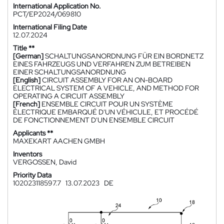
International Application No.
PCT/EP2024/069810
International Filing Date
12.07.2024
Title **
[German]
SCHALTUNGSANORDNUNG FÜR EIN BORDNETZ
EINES FAHRZEUGS UND VERFAHREN ZUM BETREIBEN
EINER SCHALTUNGSANORDNUNG
[English]
CIRCUIT ASSEMBLY FOR AN ON-BOARD
ELECTRICAL SYSTEM OF A VEHICLE, AND METHOD FOR
OPERATING A CIRCUIT ASSEMBLY
[French]
ENSEMBLE CIRCUIT POUR UN SYSTÈME
ÉLECTRIQUE EMBARQUÉ D'UN VÉHICULE, ET PROCÉDÉ
DE FONCTIONNEMENT D'UN ENSEMBLE CIRCUIT
Applicants **
MAXEKART AACHEN GMBH
Inventors
VERGOSSEN, David
Priority Data
102023118597.7
13.07.2023
DE