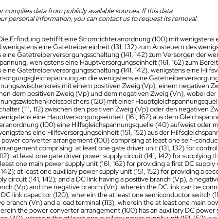
 compiles data from publicly available sources. If this data
ur personal information, you can contact us to request its removal.
Die Erfindung betrifft eine Stromrichteranordnung (100) mit wenigstens ein
wenigstens eine Gatetreibereinheit (131, 132) zum Ansteuern des wenigsten
 eine Gatetreiberversorgungsschaltung (141, 142) zum Versorgen der wenig
annung, wenigstens eine Hauptversorgungseinheit (161, 162) zum Bereit
 eine Gatetreiberversorgungsschaltung (141, 142), wenigstens eine Hilfsve
rsorgungsgleichspannung an die wenigstens eine Gatetreiberversorgungs
nungszwischenkreis mit einem positiven Zweig (Vp), einem negativen 
chen dem positiven Zweig (Vp) und dem negativen Zweig (Vn), wobei de
nungszwischenkreisspeichers (120) mit einer Hauptgleichspannungsquelle
chalter (111, 112) zwischen den positiven Zweig (Vp) oder den negativen Zw
wenigstens eine Hauptversorgungseinheit (161, 162) aus dem Gleichspannu
eranordnung (100) eine Hilfsgleichspannungsquelle (40) aufweist oder mit
enigstens eine Hilfsversorgungseinheit (151, 152) aus der Hilfsgleichspan
a power converter arrangement (100) comprising at least one self-conducti
rrangement comprising: at least one gate driver unit (131, 132) for contr
, 112); at least one gate driver power supply circuit (141, 142) for supplying 
 least one main power supply unit (161, 162) for providing a first DC supply
1, 142); at least one auxiliary power supply unit (151, 152) for providing a s
y circuit (141, 142); and a DC link having a positive branch (Vp), a negat
ranch (Vp) and the negative branch (Vn), wherein the DC link can be conn
DC link capacitor (120), wherein the at least one semiconductor switch (1
e branch (Vn) and a load terminal (113), wherein the at least one main pow
herein the power converter arrangement (100) has an auxiliary DC power 