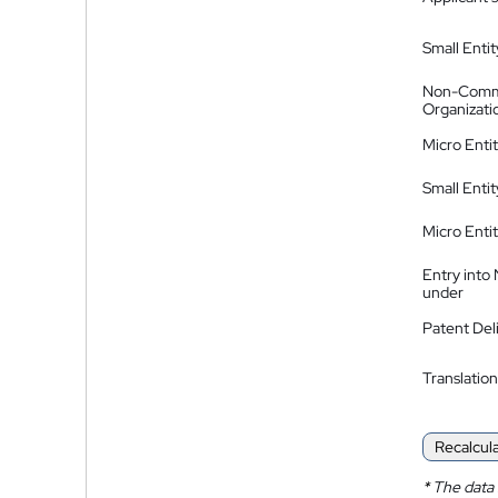
Small Entit
Non-Comm
Organizati
Micro Enti
Small Enti
Micro Enti
Entry into
under
Patent Del
Translation
Recalcul
*
The data 