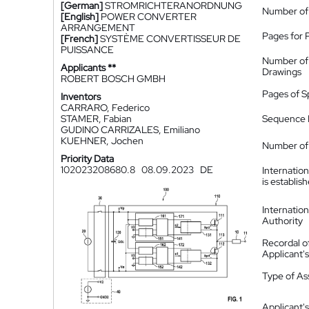
[German]
STROMRICHTERANORDNUNG
Number of
[English]
POWER CONVERTER
ARRANGEMENT
Pages for 
[French]
SYSTÈME CONVERTISSEUR DE
PUISSANCE
Number of
Applicants **
Drawings
ROBERT BOSCH GMBH
Pages of S
Inventors
CARRARO, Federico
STAMER, Fabian
Sequence L
GUDINO CARRIZALES, Emiliano
KUEHNER, Jochen
Number of 
Priority Data
102023208680.8
08.09.2023
DE
Internatio
is establis
Internatio
Authority
Recordal o
Applicant
Type of A
Applicant's