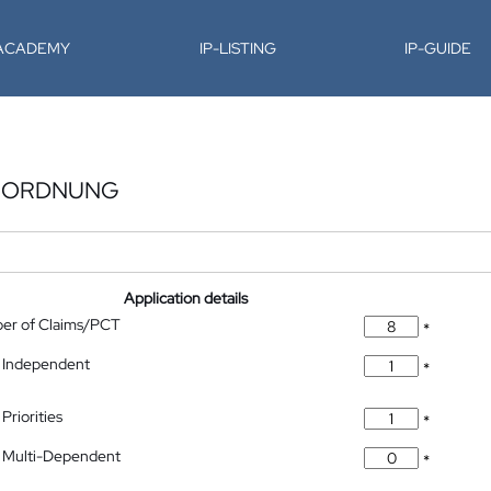
-ACADEMY
IP-LISTING
IP-GUIDE
ANORDNUNG
Application details
ber of Claims/PCT
*
 Independent
*
Priorities
*
 Multi-Dependent
*