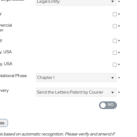
Legal Entity
*
y
*
ercial
*
on
ty
*
ty, USA
*
ty, USA
*
 National Phase
Chapter I
*
ivery
Send the Letters Patent by Courier
*
ate
is based on automatic recognition. Please verify and amend if