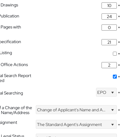
 Drawings
*
Publication
*
 Pages with
*
pecification
*
isting
*
Office Actions
*
nal Search Report
*
hed
EPO
nal Searching
*
f a Change of the
Change of Applicant's Name and Address
*
's Name/Address
ssignment
The Standard Agent's Assignment
*
 Legal Status