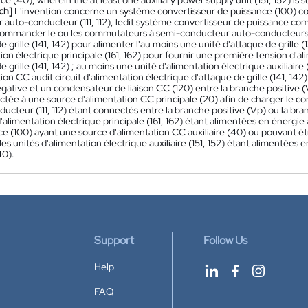
e (40), wherein the at least one auxiliary power supply unit (151, 152) is
ch]
L'invention concerne un système convertisseur de puissance (100) 
auto-conducteur (111, 112), ledit système convertisseur de puissance comp
commander le ou les commutateurs à semi-conducteur auto-conducteurs (111
e grille (141, 142) pour alimenter l'au moins une unité d'attaque de grille 
ion électrique principale (161, 162) pour fournir une première tension d'al
e grille (141, 142) ; au moins une unité d'alimentation électrique auxiliair
ion CC audit circuit d'alimentation électrique d'attaque de grille (141, 142
ative et un condensateur de liaison CC (120) entre la branche positive (V
ctée à une source d'alimentation CC principale (20) afin de charger le c
ucteur (111, 112) étant connectés entre la branche positive (Vp) ou la bra
d'alimentation électrique principale (161, 162) étant alimentées en énergie
ce (100) ayant une source d'alimentation CC auxiliaire (40) ou pouvant êt
 les unités d'alimentation électrique auxiliaire (151, 152) étant alimentées 
40).
Support
Follow Us
Help
FAQ