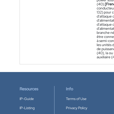
power sourc
(40).
[Fren
conducteur 
132) pour 
d'attaque d
d'alimentat
d'attaque d
d'alimentat
branche nég
être conne
à semi-cond
les unités 
de puissan
(40), la ou
auxiliaire (
Resources
Info
IP-Guide
Terms of Use
IP-Listing
Privacy Policy