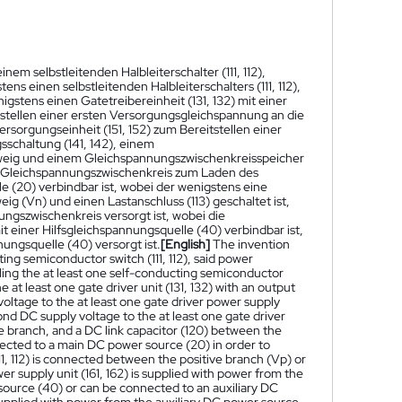
em selbstleitenden Halbleiterschalter (111, 112),
s einen selbstleitenden Halbleiterschalters (111, 112),
stens einen Gatetreibereinheit (131, 132) mit einer
stellen einer ersten Versorgungsgleichspannung an die
rsorgungseinheit (151, 152) zum Bereitstellen einer
schaltung (141, 142), einem
Zweig und einem Gleichspannungszwischenkreisspeicher
r Gleichspannungszwischenkreis zum Laden des
 (20) verbindbar ist, wobei der wenigstens eine
eig (Vn) und einen Lastanschluss (113) geschaltet ist,
ngszwischenkreis versorgt ist, wobei die
 einer Hilfsgleichspannungsquelle (40) verbindbar ist,
nungsquelle (40) versorgt ist.
[English]
The invention
ng semiconductor switch (111, 112), said power
olling the at least one self-conducting semiconductor
the at least one gate driver unit (131, 132) with an output
 voltage to the at least one gate driver power supply
econd DC supply voltage to the at least one gate driver
ive branch, and a DC link capacitor (120) between the
ected to a main DC power source (20) in order to
11, 112) is connected between the positive branch (Vp) or
er supply unit (161, 162) is supplied with power from the
source (40) or can be connected to an auxiliary DC