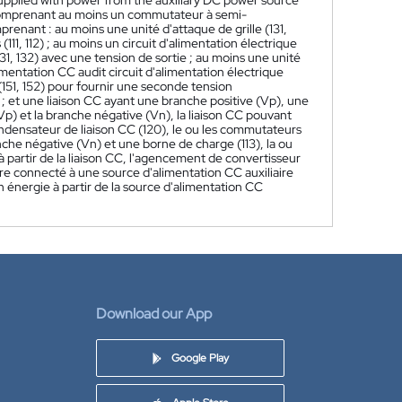
 supplied with power from the auxiliary DC power source
comprenant au moins un commutateur à semi-
renant : au moins une unité d'attaque de grille (131,
, 112) ; au moins un circuit d'alimentation électrique
(131, 132) avec une tension de sortie ; au moins une unité
imentation CC audit circuit d'alimentation électrique
e (151, 152) pour fournir une seconde tension
) ; et une liaison CC ayant une branche positive (Vp), une
p) et la branche négative (Vn), la liaison CC pouvant
ondensateur de liaison CC (120), le ou les commutateurs
nche négative (Vn) et une borne de charge (113), la ou
 à partir de la liaison CC, l'agencement de convertisseur
re connecté à une source d'alimentation CC auxiliaire
en énergie à partir de la source d'alimentation CC
Download our App
Google Play