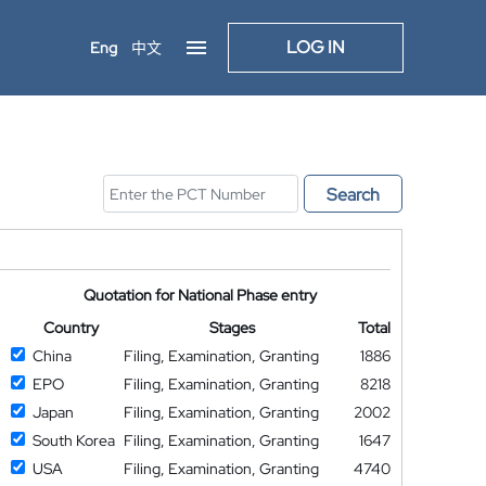
LOG IN
Eng
中文
Search
Quotation for National Phase entry
Country
Stages
Total
China
Filing, Examination, Granting
1886
EPO
Filing, Examination, Granting
8218
Japan
Filing, Examination, Granting
2002
South Korea
Filing, Examination, Granting
1647
USA
Filing, Examination, Granting
4740