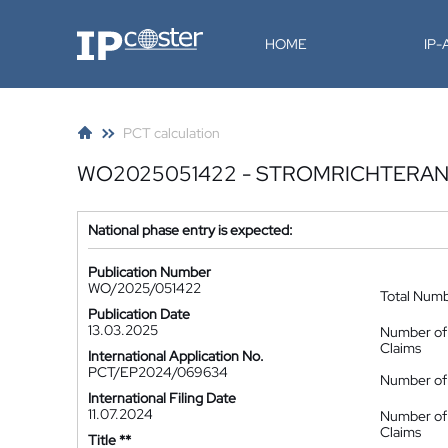
IP-Coster
HOME
IP
PCT calculation
WO2025051422 - STROMRICHTER
National phase entry is expected:
Publication Number
WO/2025/051422
Total Num
Publication Date
13.03.2025
Number of
Claims
International Application No.
PCT/EP2024/069634
Number of 
International Filing Date
11.07.2024
Number of
Claims
Title **