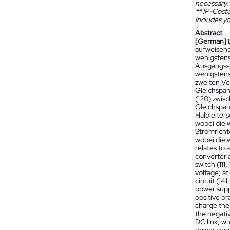
necessary.
**
IP-Coster
includes yo
Abstract
[German]
aufweisend 
wenigstens
Ausgangssp
wenigstens
zweiten Ve
Gleichspan
(120) zwis
Gleichspan
Halbleiters
wobei die 
Stromricht
wobei die w
relates to 
converter a
switch (111
voltage; at
circuit (14
power suppl
positive b
charge the 
the negativ
DC link, w