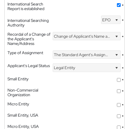
International Search
*
Report is established
EPO
International Searching
*
Authority
Recordal of a Change of
Change of Applicant's Name and Address
*
the Applicant's
Name/Address
Type of Assignment
The Standard Agent's Assignment
*
Applicant's Legal Status
Legal Entity
*
Small Entity
*
Non-Commercial
*
Organization
Micro Entity
*
Small Entity, USA
*
Micro Entity, USA
*