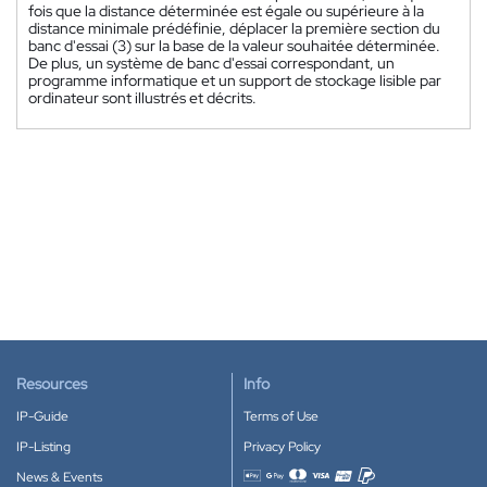
fois que la distance déterminée est égale ou supérieure à la
distance minimale prédéfinie, déplacer la première section du
banc d'essai (3) sur la base de la valeur souhaitée déterminée.
De plus, un système de banc d'essai correspondant, un
programme informatique et un support de stockage lisible par
ordinateur sont illustrés et décrits.
Resources
Info
IP-Guide
Terms of Use
IP-Listing
Privacy Policy
News & Events