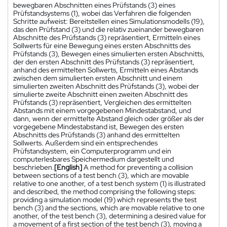
bewegbaren Abschnitten eines Prüfstands (3) eines
Prüfstandsystems (1), wobei das Verfahren die folgenden
Schritte aufweist: Bereitstellen eines Simulationsmodells (19),
das den Prüfstand (3) und die relativ zueinander bewegbaren
Abschnitte des Prüfstands (3) repräsentiert, Ermitteln eines
Sollwerts für eine Bewegung eines ersten Abschnitts des
Prüfstands (3), Bewegen eines simulierten ersten Abschnitts,
der den ersten Abschnitt des Prüfstands (3) repräsentiert,
anhand des ermittelten Sollwerts, Ermitteln eines Abstands
zwischen dem simulierten ersten Abschnitt und einem
simulierten zweiten Abschnitt des Prüfstands (3), wobei der
simulierte zweite Abschnitt einen zweiten Abschnitt des
Prüfstands (3) repräsentiert, Vergleichen des ermittelten
Abstands mit einem vorgegebenen Mindestabstand, und
dann, wenn der ermittelte Abstand gleich oder größer als der
vorgegebene Mindestabstand ist, Bewegen des ersten
Abschnitts des Prüfstands (3) anhand des ermittelten
Sollwerts. Außerdem sind ein entsprechendes
Prüfstandsystem, ein Computerprogramm und ein
computerlesbares Speichermedium dargestellt und
beschrieben.
[English]
A method for preventing a collision
between sections of a test bench (3), which are movable
relative to one another, of a test bench system (1) is illustrated
and described, the method comprising the following steps:
providing a simulation model (19) which represents the test
bench (3) and the sections, which are movable relative to one
another, of the test bench (3), determining a desired value for
a movement of a first section of the test bench (3), moving a