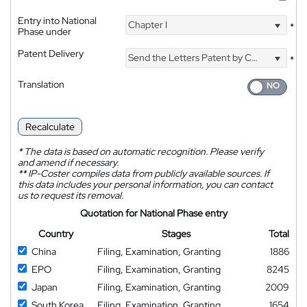
Entry into National
Chapter I
*
Phase under
Patent Delivery
Send the Letters Patent by Courier
*
Translation
Recalculate
*
The data is based on automatic recognition. Please verify
and amend if necessary.
**
IP-Coster compiles data from publicly available sources. If
this data includes your personal information, you can contact
us to request its removal.
Quotation for National Phase entry
Country
Stages
Total
China
Filing, Examination, Granting
1886
EPO
Filing, Examination, Granting
8245
Japan
Filing, Examination, Granting
2009
South Korea
Filing, Examination, Granting
1654