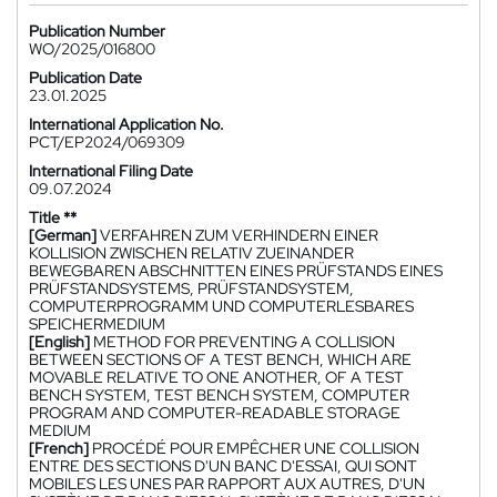
Publication Number
WO/2025/016800
Publication Date
23.01.2025
International Application No.
PCT/EP2024/069309
International Filing Date
09.07.2024
Title **
[German]
VERFAHREN ZUM VERHINDERN EINER
KOLLISION ZWISCHEN RELATIV ZUEINANDER
BEWEGBAREN ABSCHNITTEN EINES PRÜFSTANDS EINES
PRÜFSTANDSYSTEMS, PRÜFSTANDSYSTEM,
COMPUTERPROGRAMM UND COMPUTERLESBARES
SPEICHERMEDIUM
[English]
METHOD FOR PREVENTING A COLLISION
BETWEEN SECTIONS OF A TEST BENCH, WHICH ARE
MOVABLE RELATIVE TO ONE ANOTHER, OF A TEST
BENCH SYSTEM, TEST BENCH SYSTEM, COMPUTER
PROGRAM AND COMPUTER-READABLE STORAGE
MEDIUM
[French]
PROCÉDÉ POUR EMPÊCHER UNE COLLISION
ENTRE DES SECTIONS D'UN BANC D'ESSAI, QUI SONT
MOBILES LES UNES PAR RAPPORT AUX AUTRES, D'UN