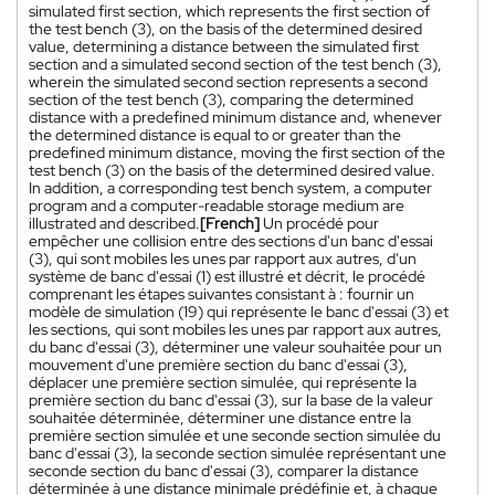
simulated first section, which represents the first section of
the test bench (3), on the basis of the determined desired
value, determining a distance between the simulated first
section and a simulated second section of the test bench (3),
wherein the simulated second section represents a second
section of the test bench (3), comparing the determined
distance with a predefined minimum distance and, whenever
the determined distance is equal to or greater than the
predefined minimum distance, moving the first section of the
test bench (3) on the basis of the determined desired value.
In addition, a corresponding test bench system, a computer
program and a computer-readable storage medium are
illustrated and described.
[French]
Un procédé pour
empêcher une collision entre des sections d'un banc d'essai
(3), qui sont mobiles les unes par rapport aux autres, d'un
système de banc d'essai (1) est illustré et décrit, le procédé
comprenant les étapes suivantes consistant à : fournir un
modèle de simulation (19) qui représente le banc d'essai (3) et
les sections, qui sont mobiles les unes par rapport aux autres,
du banc d'essai (3), déterminer une valeur souhaitée pour un
mouvement d'une première section du banc d'essai (3),
déplacer une première section simulée, qui représente la
première section du banc d'essai (3), sur la base de la valeur
souhaitée déterminée, déterminer une distance entre la
première section simulée et une seconde section simulée du
banc d'essai (3), la seconde section simulée représentant une
seconde section du banc d'essai (3), comparer la distance
déterminée à une distance minimale prédéfinie et, à chaque