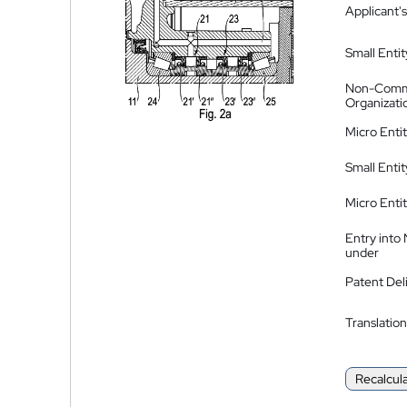
Applicant's
Small Entit
Non-Comm
Organizati
Micro Enti
Small Enti
Micro Enti
Entry into
under
Patent Del
Translation
Recalcul