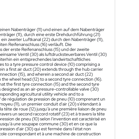
 einen Nabenträger (11) und einen auf dem Nabenträger
enträger (11), durch eine erste Drehdurchführung (21)
ein zweiter Luftkanal (22) durch den Nabenträger (11),
en Reifenanschluss (16) verläuft. Die
 der erste Reifenanschluss (15) und der zweite
insame Ventil (30) als luftdrucksteuerbares Ventil (30)
eiterhin ein entsprechendes landwirtschaftliches
es to a tyre pressure control device (10) comprising a
in a first air duct (20) extends through the hub carrier
connection (15), and wherein a second air duct (22)
 the wheel head (12) to a second tyre connection (16).
hat the first tyre connection (15) and the second tyre
 designed as an air-pressure-controllable valve (30)
sponding agricultural utility vehicle and to a
tif de régulation de pression de pneu (10) comprenant un
moyeu (11), un premier conduit d'air (20) s'étendant à
s la tête de roue (12) jusqu'à une première liaison de pneu
ravers un second raccord rotatif (23) et à travers la tête
pression de pneu (10) selon l'invention est caractérisé en
nt jusqu'à une soupape commune (30) et en ce que la
sion d'air (30) qui est fermée dans l'état non
ricole correspondant et à une machine de construction