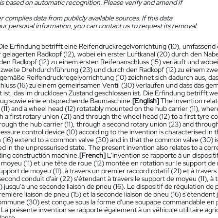
is based on automatic recognition. Please verify and amend if
 compiles data from publicly available sources. If this data
ur personal information, you can contact us to request its removal.
Die Erfindung betrifft eine Reifendruckregelvorrichtung (10), umfassend
r gelagerten Radkopf (12), wobei ein erster Luftkanal (20) durch den Nab
den Radkopf (12) zu einem ersten Reifenanschluss (15) verläuft und wobei 
 zweite Drehdurchführung (23) und durch den Radkopf (12) zu einem zweit
gemäße Reifendruckregelvorrichtung (10) zeichnet sich dadurch aus, dass
hluss (16) zu einem gemeinsamen Ventil (30) verlaufen und dass das geme
 ist, das im drucklosen Zustand geschlossen ist. Die Erfindung betrifft w
ug sowie eine entsprechende Baumaschine.
[English]
The invention relat
 (11) and a wheel head (12) rotatably mounted on the hub carrier (11), where
gh a first rotary union (21) and through the wheel head (12) to a first tyre 
ough the hub carrier (11), through a second rotary union (23) and through
essure control device (10) according to the invention is characterised in t
 (16) extend to a common valve (30) and in that the common valve (30) is
sed in the unpressurised state. The present invention also relates to a corre
ing construction machine.
[French]
L'invention se rapporte à un disposi
moyeu (11) et une tête de roue (12) montée en rotation sur le support de 
support de moyeu (11), à travers un premier raccord rotatif (21) et à traver
 second conduit d'air (22) s'étendant à travers le support de moyeu (11), à t
) jusqu'à une seconde liaison de pneu (16). Le dispositif de régulation de 
remière liaison de pneu (15) et la seconde liaison de pneu (16) s'étende
mmune (30) est conçue sous la forme d'une soupape commandable en pres
. La présente invention se rapporte également à un véhicule utilitaire ag
dante.