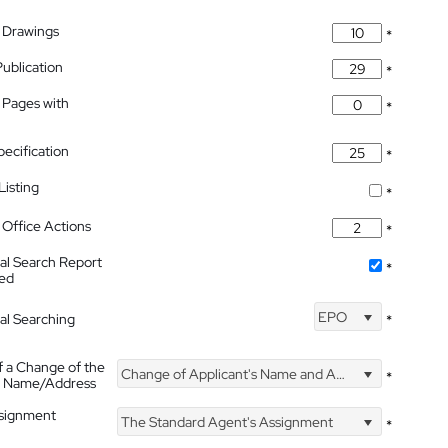
 Drawings
*
Publication
*
 Pages with
*
pecification
*
isting
*
Office Actions
*
nal Search Report
*
hed
EPO
nal Searching
*
f a Change of the
Change of Applicant's Name and Address
*
's Name/Address
ssignment
The Standard Agent's Assignment
*