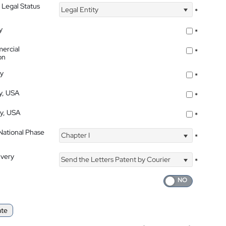
 Legal Status
Legal Entity
*
y
*
ercial
*
on
ty
*
ty, USA
*
ty, USA
*
 National Phase
Chapter I
*
ivery
Send the Letters Patent by Courier
*
ate