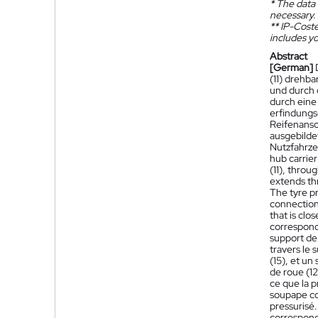
*
The data 
necessary.
**
IP-Coster
includes yo
Abstract
[German]
(11) drehba
und durch 
durch eine
erfindungs
Reifenansc
ausgebildet
Nutzfahrze
hub carrier
(11), throu
extends thr
The tyre pr
connection
that is clo
correspond
support de 
travers le 
(15), et un
de roue (12
ce que la p
soupape co
pressurisé
correspon