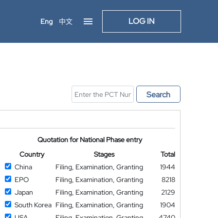
LOG IN
Eng
中文
Search
Quotation for National Phase entry
Country
Stages
Total
China
Filing, Examination, Granting
1944
EPO
Filing, Examination, Granting
8218
Japan
Filing, Examination, Granting
2129
South Korea
Filing, Examination, Granting
1904
USA
Filing, Examination, Granting
4740