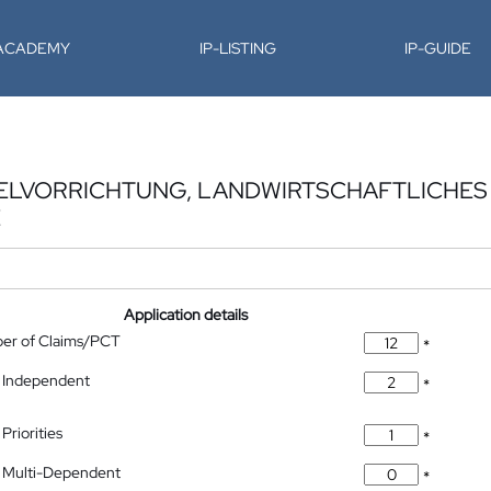
-ACADEMY
IP-LISTING
IP-GUIDE
ELVORRICHTUNG, LANDWIRTSCHAFTLICHES
E
Application details
ber of Claims/PCT
*
 Independent
*
Priorities
*
 Multi-Dependent
*