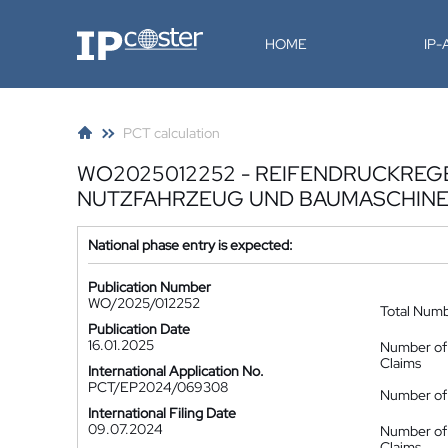
IP-Coster
HOME
IP
PCT calculation
WO2025012252 - REIFENDRUCKREG
NUTZFAHRZEUG UND BAUMASCHIN
National phase entry is expected:
Publication Number
WO/2025/012252
Total Num
Publication Date
16.01.2025
Number of
Claims
International Application No.
PCT/EP2024/069308
Number of 
International Filing Date
09.07.2024
Number of
Claims