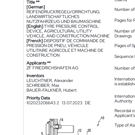
Title **
[German]
Number of
REIFENDRUCKREGELVORRICHTUNG,
LANDWIRTSCHAFTLICHES
Pages for 
NUTZFAHRZEUG UND BAUMASCHINE
[English]
TYRE PRESSURE CONTROL
DEVICE, AGRICULTURAL UTILITY
Number of
VEHICLE, AND CONSTRUCTION MACHINE
Drawings
[French]
DISPOSITIF DE COMMANDE DE
PRESSION DE PNEU, VÉHICULE
Pages of S
UTILITAIRE AGRICOLE ET MACHINE DE
CONSTRUCTION
Sequence L
Applicants **
ZF FRIEDRICHSHAFEN AG
Number of 
Inventors
Internatio
LEUCHTNER, Alexander
is establis
SCHREIBER, Max
BAUER-FALKNER, Hubert
Internatio
Priority Data
Authority
102023206643.2
13.07.2023
DE
Recordal o
Applicant
Type of A