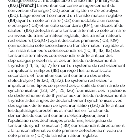
voltage sensed at the adjustable transformer primary-side
(102).
[French]
L'invention concerne un agencement de
conversion d'énergie (100) pour un système d'électrolyse
(150). L'agencement comprend un transformateur réglable
(101) ayant un côté primaire (102) connectable à un réseau
électrique (103) et un côté secondaire (104), un dispositif de
capteur (105) détectant une tension alternative côté primaire
au niveau du transformateur réglable, des transformateurs
redresseurs (106,107) ayant des côtés primaires (108, 109)
connectés au côté secondaire du transformateur réglable et
fournissant sur leurs côtés secondaires (110, 111, 112, 113) des
tensions alternatives côté secondaire différant par des
déphasages prédéfinis, et des unités de redressement à
thyristor (114,115,116,117) formant un système de redressement
à impulsions multiples (118) qui reçoit les tensions côté
secondaire et fournit un courant continu à des unités
d'électrolyse (119,120,121,122). Le système redresseur à
impulsions multiples comprend des circuits de commande de
synchronisation (123, 124, 125, 126) fournissant des impulsions
de déclenchement de thyristor aux unités de redressement à
thyristor à des angles de déclenchement synchronisés avec
des signaux de tension de synchronisation (130) différant par
les déphasages prédéfinis et modifiés en fonction de
demandes de courant continu d'électrolyseur, avant
l'application des déphasages prédéfinis, les signaux de
tension de synchronisation (130) correspondant directement
à la tension alternative côté primaire détectée au niveau du
côté primaire (102) du transformateur réglable.