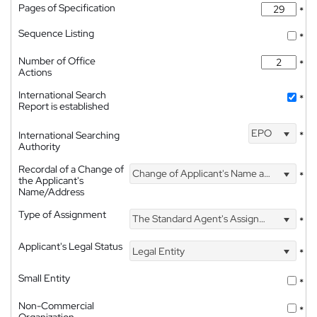
Pages of Specification
*
Sequence Listing
*
Number of Office
*
Actions
International Search
*
Report is established
EPO
International Searching
*
Authority
Recordal of a Change of
Change of Applicant's Name and Address
*
the Applicant's
Name/Address
Type of Assignment
The Standard Agent's Assignment
*
Applicant's Legal Status
Legal Entity
*
Small Entity
*
Non-Commercial
*