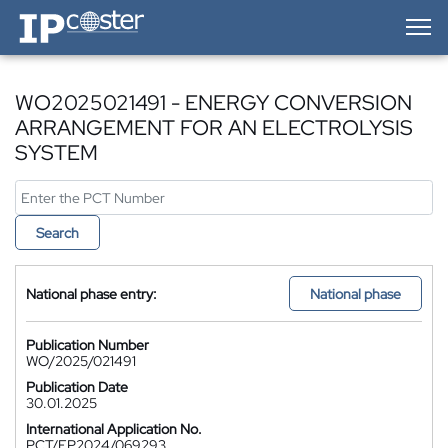
IP-Coster — Home
WO2025021491 - ENERGY CONVERSION
ARRANGEMENT FOR AN ELECTROLYSIS
SYSTEM
Search
National phase entry:
National phase
Publication Number
WO/2025/021491
Publication Date
30.01.2025
International Application No.
PCT/EP2024/069293