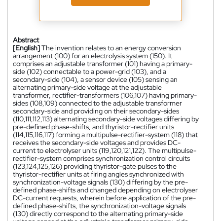
Abstract
[English]
The invention relates to an energy conversion
arrangement (100) for an electrolysis system (150). It
comprises an adjustable transformer (101) having a primary-
side (102) connectable to a power-grid (103), and a
secondary-side (104), a sensor device (105) sensing an
alternating primary-side voltage at the adjustable
transformer, rectifier-transformers (106,107) having primary-
sides (108,109) connected to the adjustable transformer
secondary-side and providing on their secondary-sides
(110,111,112,113) alternating secondary-side voltages differing by
pre-defined phase-shifts, and thyristor-rectifier units
(114,115,116,117) forming a multipulse-rectifier-system (118) that
receives the secondary-side voltages and provides DC-
current to electrolyser units (119,120,121,122). The multipulse-
rectifier-system comprises synchronization control circuits
(123,124,125,126) providing thyristor-gate pulses to the
thyristor-rectifier units at firing angles synchronized with
synchronization-voltage signals (130) differing by the pre-
defined phase-shifts and changed depending on electrolyser
DC-current requests, wherein before application of the pre-
defined phase-shifts, the synchronization-voltage signals
(130) directly correspond to the alternating primary-side