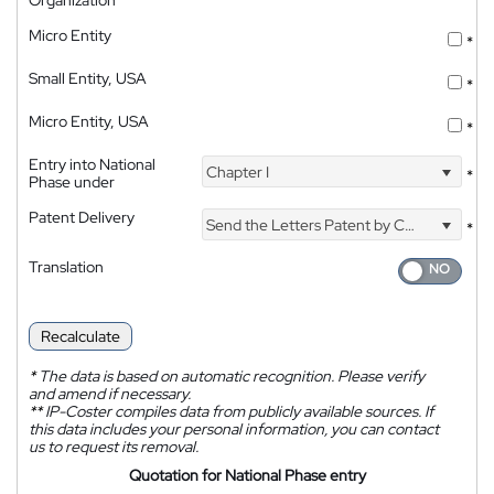
Organization
Micro Entity
*
Small Entity, USA
*
Micro Entity, USA
*
Entry into National
Chapter I
*
Phase under
Patent Delivery
Send the Letters Patent by Courier
*
Translation
Recalculate
*
The data is based on automatic recognition. Please verify
and amend if necessary.
**
IP-Coster compiles data from publicly available sources. If
this data includes your personal information, you can contact
us to request its removal.
Quotation for National Phase entry