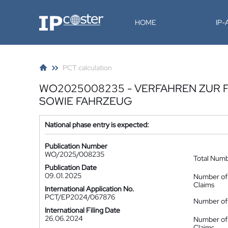
IP-Coster
HOME
IP
PCT calculation
WO2025008235 - VERFAHREN ZUR
SOWIE FAHRZEUG
National phase entry is expected:
Publication Number
WO/2025/008235
Total Num
Publication Date
09.01.2025
Number of
Claims
International Application No.
PCT/EP2024/067876
Number of 
International Filing Date
26.06.2024
Number of
Claims