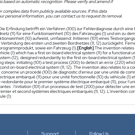
is based on automatic recognition. Please verify and amend if
 compiles data from publicly available sources. If this data
ur personal information, you can contact us to request its removal.
Die Erfindung betrifft ein Verfahren (100) zur Fehlerdiagnose durch eine 
netz (11) für eine Funktionseinheit (10) des Fahrzeuges (1) und ein zu de
ktionseinheit (10) aufweist, umfassend: Initiieren (101) eines Testvorgan
 Verbindung des ersten und zweiten Bordnetzes (11, 12) zurückgeht. Ferner
ogrammprodukt, sowie ein Fahrzeug (1).
[English]
The invention relates 
ehicle (1) which has a first on-board electrical system (11) for a functional 
system (12), designed redundantly to the first on-board electrical system (1
ng steps: initiating (101) a test process (200) to detect an error (220) w
econd on-board electrical system (11, 12). The invention also relates to a 
n concerne un procédé (100) de diagnostic d'erreur par une unité de com
ectrique embarqué (11) pour une unité fonctionnelle (10) du véhicule (1)
 redondante pour le premier système électrique embarqué (11), pour l'uni
antes : l'initiation (101) d'un processus de test (200) pour détecter une
premier et second systèmes électriques embarqués (11, 12). L'invention
ule (1).
Support
Follow Us