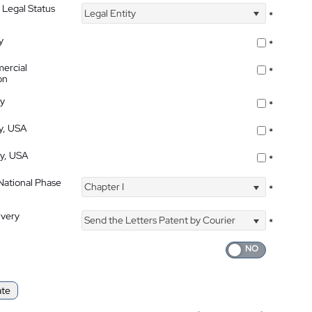
 Legal Status
Legal Entity
*
y
*
ercial
*
on
ty
*
ty, USA
*
ty, USA
*
 National Phase
Chapter I
*
ivery
Send the Letters Patent by Courier
*
ate