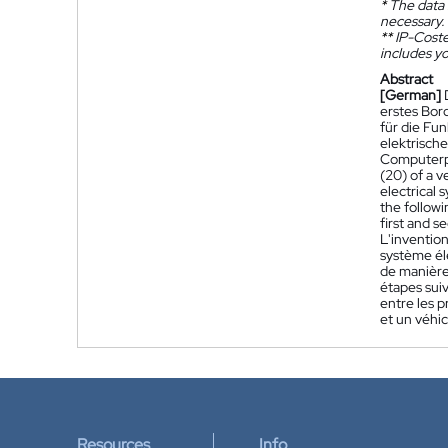
*
The data 
necessary.
**
IP-Coster
includes yo
Abstract
[German]
erstes Bord
für die Fun
elektrische
Computerpr
(20) of a v
electrical 
the followi
first and s
L'inventio
système él
de manière
étapes suiv
entre les 
et un véhic
Resources
Info