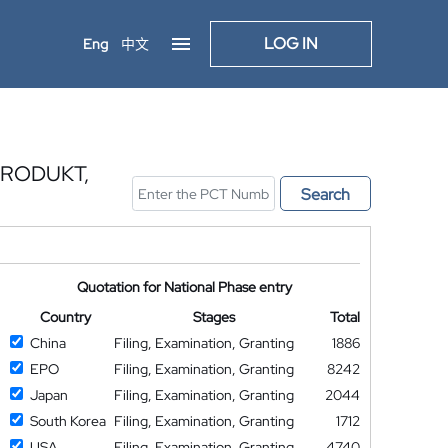
LOG IN
Eng
中文
RODUKT,
Search
Quotation for National Phase entry
Country
Stages
Total
China
Filing, Examination, Granting
1886
EPO
Filing, Examination, Granting
8242
Japan
Filing, Examination, Granting
2044
South Korea
Filing, Examination, Granting
1712
USA
Filing, Examination, Granting
4740