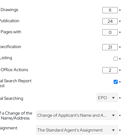
 Drawings
*
Publication
*
 Pages with
*
pecification
*
isting
*
Office Actions
*
nal Search Report
*
hed
EPO
nal Searching
*
f a Change of the
Change of Applicant's Name and Address
*
's Name/Address
ssignment
The Standard Agent's Assignment
*