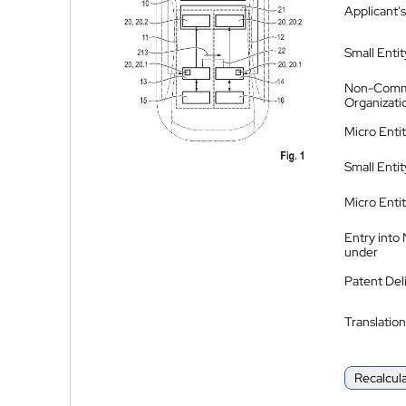
Applicant's
Small Entit
Non-Comm
Organizati
Micro Enti
Small Enti
Micro Enti
Entry into
under
Patent Del
Translation
Recalcul