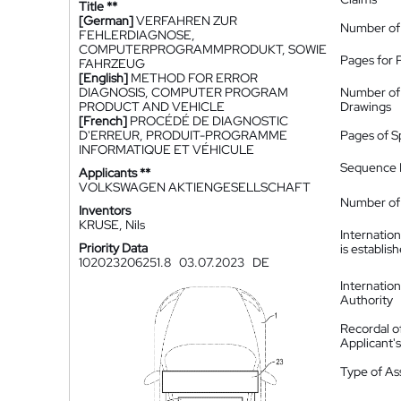
Title **
[German]
VERFAHREN ZUR
Number of
FEHLERDIAGNOSE,
COMPUTERPROGRAMMPRODUKT, SOWIE
Pages for 
FAHRZEUG
[English]
METHOD FOR ERROR
DIAGNOSIS, COMPUTER PROGRAM
Number of
PRODUCT AND VEHICLE
Drawings
[French]
PROCÉDÉ DE DIAGNOSTIC
D'ERREUR, PRODUIT-PROGRAMME
Pages of S
INFORMATIQUE ET VÉHICULE
Sequence L
Applicants **
VOLKSWAGEN AKTIENGESELLSCHAFT
Number of 
Inventors
KRUSE, Nils
Internatio
Priority Data
is establis
102023206251.8
03.07.2023
DE
Internatio
Authority
Recordal o
Applicant
Type of A