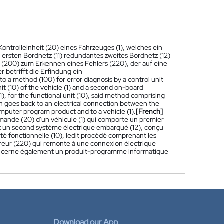
Kontrolleinheit (20) eines Fahrzeuges (1), welches ein
m ersten Bordnetz (11) redundantes zweites Bordnetz (12)
gs (200) zum Erkennen eines Fehlers (220), der auf eine
 betrifft die Erfindung ein
to a method (100) for error diagnosis by a control unit
unit (10) of the vehicle (1) and a second on-board
1), for the functional unit (10), said method comprising
hich goes back to an electrical connection between the
computer program product and to a vehicle (1).
[French]
mande (20) d'un véhicule (1) qui comporte un premier
 et un second système électrique embarqué (12), conçu
té fonctionnelle (10), ledit procédé comprenant les
 erreur (220) qui remonte à une connexion électrique
 concerne également un produit-programme informatique
Download our App