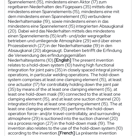
Spannelement (15), mindestens einen Aktor (17) zum
regelbaren Niederhalten des Fügepaars (35) mittels des
mindestens einen Spannelements (15), mindestens eine mit
dem mindestens einen Spannelement (15) verbundene
Niederhaltemaske (19), sowie mindestens einen in das
mindestens eine Spannelement (15) integrierten Absaugkanal
(20). Dabei wird das Niederhalten mittels des mindestens
einen Spannelements (15) kraft- und/oder wegregelbar
betrieben und umliegende Atmosphäre (29) wird über einen
Prozessbereich (27) in der Niederhaltemaske (19) in den
Absaugkanal (20) abgesaugt. Daneben betrifft die Erfindung
die Verwendung des erfindungsgemäßen
Niederhaltesystems (10).
[English]
The present invention
relates to a hold-down system (10) having high functional
integration for joint pairs (35) in closely spaced integral joining
operations, in particular welding operations. The hold-down
system comprises at least one clamping element (15), at least
one actuator (17) for controllably holding down the joint pair
(35) by means of the at least one clamping element (15), at
least one hold-down mask (19) connected to the at least one
clamping element (15), and at least one suction channel (20)
integrated into the at least one clamping element (15). The at
least one clamping element (15) performs the hold-down
operation force- and/or travel-controllably, and surrounding
atmosphere (29) is suctioned into the suction channel (20)
via a process region (27) in the hold-down mask (19). The
invention also relates to the use of the hold-down system (10)
according to the invention.
[French]
La présente invention