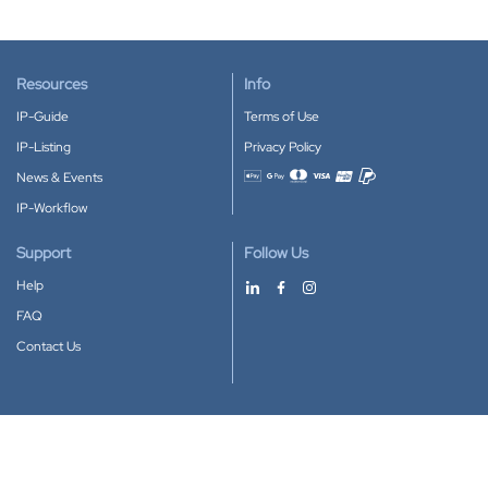
Resources
Info
IP-Guide
Terms of Use
IP-Listing
Privacy Policy
News & Events
Accepted payment methods
IP-Workflow
Support
Follow Us
Help
FAQ
Contact Us
Download our App
Google Play
Apple Store