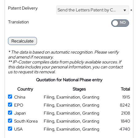
Patent Delivery
Send the Letters Patent by Courier
*
Translation
Recalculate
*
The data is based on automatic recognition. Please verify
and amend if necessary.
**
IP-Coster compiles data from publicly available sources. If
this data includes your personal information, you can contact
us to request its removal.
Quotation for National Phase entry
Country
Stages
Total
China
Filing, Examination, Granting
1915
EPO
Filing, Examination, Granting
8242
Japan
Filing, Examination, Granting
2108
South Korea
Filing, Examination, Granting
1840
USA
Filing, Examination, Granting
4740