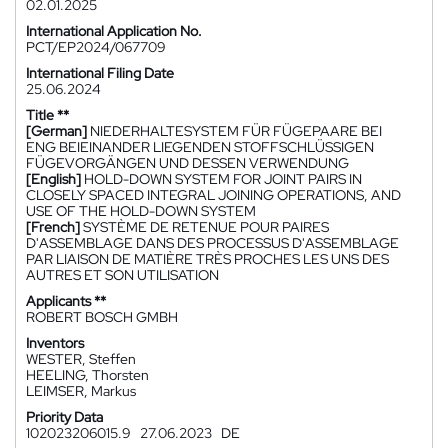
02.01.2025
International Application No.
PCT/EP2024/067709
International Filing Date
25.06.2024
Title **
[German]
NIEDERHALTESYSTEM FÜR FÜGEPAARE BEI
ENG BEIEINANDER LIEGENDEN STOFFSCHLÜSSIGEN
FÜGEVORGÄNGEN UND DESSEN VERWENDUNG
[English]
HOLD-DOWN SYSTEM FOR JOINT PAIRS IN
CLOSELY SPACED INTEGRAL JOINING OPERATIONS, AND
USE OF THE HOLD-DOWN SYSTEM
[French]
SYSTÈME DE RETENUE POUR PAIRES
D'ASSEMBLAGE DANS DES PROCESSUS D'ASSEMBLAGE
PAR LIAISON DE MATIÈRE TRÈS PROCHES LES UNS DES
AUTRES ET SON UTILISATION
Applicants **
ROBERT BOSCH GMBH
Inventors
WESTER, Steffen
HEELING, Thorsten
LEIMSER, Markus
Priority Data
102023206015.9
27.06.2023
DE