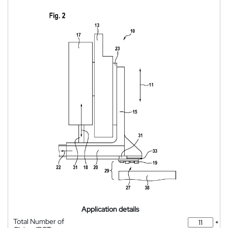
Application details
Total Number of
*