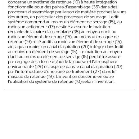
concerne un système de retenue (10) à haute intégration
fonctionnelle pour des paires d'assemblage (35) dans des
processus d'assemblage par liaison de matière proches les uns
des autres, en particulier des processus de soudage. Ledit
système comprend au moins un élément de serrage (15), au
moins un actionneur (17) destiné à assurer le maintien
réglable de la paire d'assemblage (35) au moyen dudit au
moins un élément de serrage (15), au moins un masque de
retenue (19) relié audit au moins un élément de serrage (15),
ainsi qu'au moins un canal d'aspiration (20) intégré dans ledit
au moins un élément de serrage (15). Le maintien au moyen
dudit au moins un élément de serrage (15) peut être assuré
par réglage de la force et/ou de la course et l'atmosphère
environnante (29) est aspirée dans le canal d'aspiration (20)
par l'intermédiaire d'une zone de traitement (27) dans le
masque de retenue (19). L'invention concerne en outre
l'utilisation du système de retenue (10) selon l'invention.