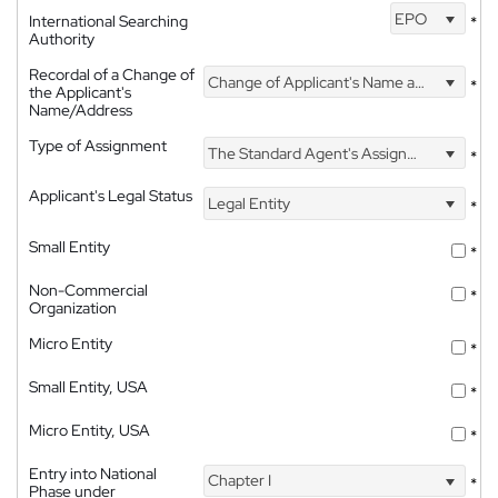
EPO
International Searching
*
Authority
Recordal of a Change of
Change of Applicant's Name and Address
*
the Applicant's
Name/Address
Type of Assignment
The Standard Agent's Assignment
*
Applicant's Legal Status
Legal Entity
*
Small Entity
*
Non-Commercial
*
Organization
Micro Entity
*
Small Entity, USA
*
Micro Entity, USA
*
Entry into National
Chapter I
*
Phase under