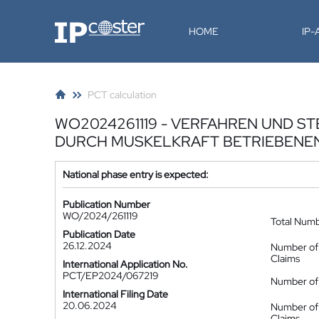
IP-Coster
HOME
IP
PCT calculation
WO2024261119 - VERFAHREN UND S
DURCH MUSKELKRAFT BETRIEBENE
National phase entry is expected:
Publication Number
WO/2024/261119
Total Num
Publication Date
26.12.2024
Number of
Claims
International Application No.
PCT/EP2024/067219
Number of 
International Filing Date
20.06.2024
Number of
Claims