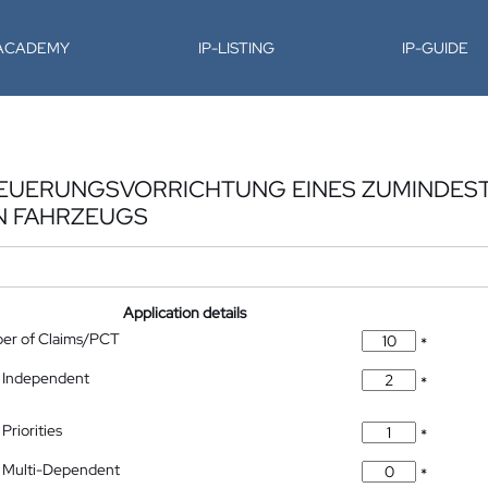
-ACADEMY
IP-LISTING
IP-GUIDE
TEUERUNGSVORRICHTUNG EINES ZUMINDEST
N FAHRZEUGS
Application details
ber of Claims/PCT
*
 Independent
*
Priorities
*
 Multi-Dependent
*