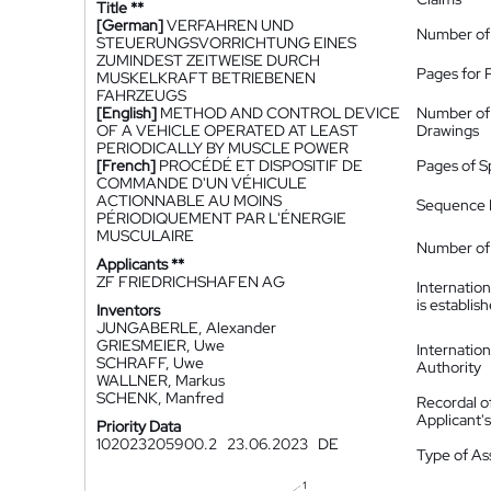
Title **
[German]
VERFAHREN UND
Number of
STEUERUNGSVORRICHTUNG EINES
ZUMINDEST ZEITWEISE DURCH
Pages for 
MUSKELKRAFT BETRIEBENEN
FAHRZEUGS
[English]
METHOD AND CONTROL DEVICE
Number of
OF A VEHICLE OPERATED AT LEAST
Drawings
PERIODICALLY BY MUSCLE POWER
[French]
PROCÉDÉ ET DISPOSITIF DE
Pages of S
COMMANDE D'UN VÉHICULE
ACTIONNABLE AU MOINS
Sequence L
PÉRIODIQUEMENT PAR L'ÉNERGIE
MUSCULAIRE
Number of 
Applicants **
ZF FRIEDRICHSHAFEN AG
Internatio
is establis
Inventors
JUNGABERLE, Alexander
GRIESMEIER, Uwe
Internatio
SCHRAFF, Uwe
Authority
WALLNER, Markus
SCHENK, Manfred
Recordal o
Applicant
Priority Data
102023205900.2
23.06.2023
DE
Type of A