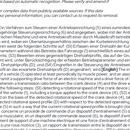
is based on automatic recognition. Please verify and amend if
 compiles data from publicly available sources. If this data
ur personal information, you can contact us to request its removal.
Ein Verfahren zum Steuern einer Antriebseinrichtung (5) eines zumindest
ugehörige Steuerungsvorrichtung (6) sind angegeben, wobei mit der Antr
trischen Maschine und eine Antriebskraft einer durch Muskelkraft betreib
 wird, wobei ein Übersetzungsverhältnis zwischen der Kurbeleinrichtung (
en weist die folgenden Schritte auf: (S1) Erfassen einer Drehzahl der Ku
rametern während des Betriebs des Fahrzeugs (1) einschließlich eines au
s; (S3) Bewerten eines gegenwärtigen Drehzahlprofils, das auf der Gru
mt wird, unter Berücksichtigung der erfassten Betriebsparameter und ei
 Drehzahlprofils (D); und (S4) Eingreifen in die Steuerung der Antriebsei
fil an das erwartete Drehzahlprofil (D) angenähert, wird.
[English]
The in
of a vehicle (1) operated at least periodically by muscle power, and an asso
nsmit a supporting drive force of an electric machine and a drive force of
 wherein a transmission ratio between the crank device (4) and the drive
he following steps: (S1) detecting a rotational speed of the crank device
f the vehicle (1), including a torque applied to the crank device (4); (S3) 
 on the basis of the detected rotational speed of the crank device (4), 
cted rotational speed profile (D) with respect to the detected operating 
e (5) in such a way that the current rotational speed profile is brought clo
n concerne un procédé de commande d'un dispositif d'entraînement (5) d
ie musculaire, et un dispositif de commande associé (6), le dispositif d'e
ment de support d'une machine électrique et une force d'entraînement d'un
à une roue motrice (3), un rapport de transmission entre le dispositif de 
ment ajusté. Le procédé comprend les étapes suivantes : (S1) la détectio