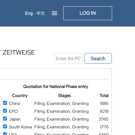
LOG IN
Eng
中文
 ZEITWEISE
Search
Quotation for National Phase entry
Country
Stages
Total
China
Filing, Examination, Granting
1886
EPO
Filing, Examination, Granting
8218
Japan
Filing, Examination, Granting
2065
South Korea
Filing, Examination, Granting
1776
USA
Filing, Examination, Granting
4740