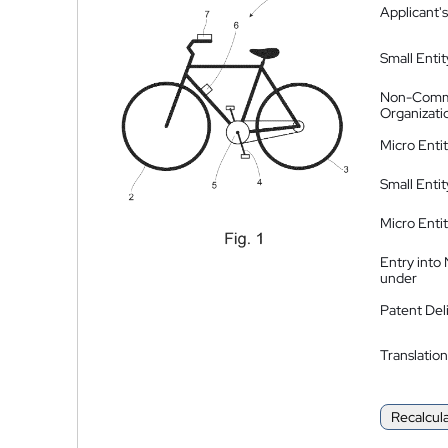
Applicant's
Small Entit
Non-Comm
Organizati
Micro Enti
Small Enti
Micro Enti
Entry into
under
Patent Del
Translation
Recalcul