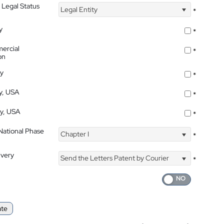
 Legal Status
Legal Entity
*
y
*
ercial
*
on
ty
*
ty, USA
*
ty, USA
*
 National Phase
Chapter I
*
ivery
Send the Letters Patent by Courier
*
ate