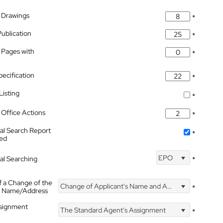
 Drawings
*
Publication
*
 Pages with
*
pecification
*
isting
*
Office Actions
*
nal Search Report
*
hed
EPO
nal Searching
*
f a Change of the
Change of Applicant's Name and Address
*
's Name/Address
ssignment
The Standard Agent's Assignment
*