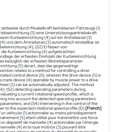
 zeitweise durch Muskelkraft betriebenen Fahrzeugs (1)
iebseinrichtung (5) eine Unterstützungsantriebskraft
baren Kurbeleinrichtung (4) auf ein Antriebsrad (3)
4) und dem Antriebsrad (3) automatisch einstellbar ist.
rbeleinrichtung (4); (S2) Erfassen von
f die Kurbeleinrichtung (4) aufgebrachten
ndlage der erfassten Drehzahl der Kurbeleinrichtung
nes bezüglich der erfassten Betriebsparameter
nrichtung (5) derart, dass das gegenwärtige
vention relates to a method for controlling a drive
ciated control device (6), wherein the drive device (5) is
 a crank device (4) operable by muscle power to a drive
 wheel (3) can be automatically adjusted. The method
 (4); (S2) detecting operating parameters during
evaluating a current rotational speed profile, which is
taking into account the detected operating parameters
parameters; and (S4) intervening in the control of the
ser to the expected rotational speed profile (D).
[French]
'un véhicule (1) actionnable au moins périodiquement
ntraînement (5) étant utilisé pour transmettre une force
 dispositif de manivelle (4) actionnable par l'énergie
manivelle (4) et la roue motrice (3) pouvant être
n d'une vitesse de rotation du dispositif de manivelle