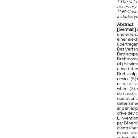
*
The data 
necessary.
**
IP-Coster
includes yo
Abstract
[German]
und eine z
einer elek
übertragen
Das Verfahr
Betriebspa
Drehmoment
(4) bestim
erwarteten
Drehzahlpro
device (5) 
used to tra
wheel (3),
comprises t
operation o
determined
and an expe
drive devic
L'inventio
par l'énerg
d'entraîne
musculaire 
automatique