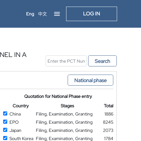
LOG IN
Eng
中文
EL IN A
Search
National phase
Quotation for National Phase entry
Country
Stages
Total
China
Filing, Examination, Granting
1886
EPO
Filing, Examination, Granting
8245
Japan
Filing, Examination, Granting
2073
South Korea
Filing, Examination, Granting
1784