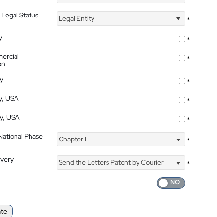
 Legal Status
Legal Entity
*
y
*
ercial
*
on
ty
*
ty, USA
*
ty, USA
*
 National Phase
Chapter I
*
ivery
Send the Letters Patent by Courier
*
ate