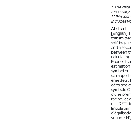
*
The data 
necessary.
**
IP-Coster
includes yo
Abstract
[English]
T
transmitter
shifting a
and a secon
between th
calculatin
Fourier tra
estimation 
symbol on 
se rapport
émetteur, 
décalage c
symbole OF
d'une prem
racine, et
et l'IDFT 
Impulsionn
d'égalisat
vecteur H1,