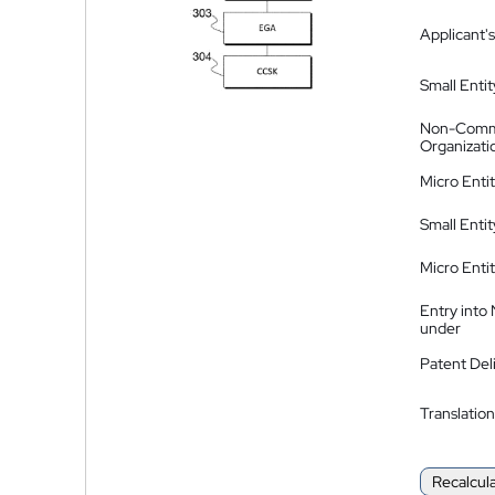
Applicant's
Small Entit
Non-Comm
Organizati
Micro Enti
Small Enti
Micro Enti
Entry into
under
Patent Del
Translation
Recalcul