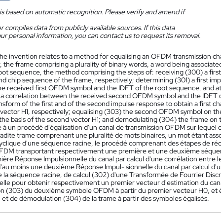
is based on automatic recognition. Please verify and amend if
 compiles data from publicly available sources. If this data
ur personal information, you can contact us to request its removal.
he invention relates to a method for equalising an OFDM transmission cha
, the frame comprising a plurality of binary words, a word being associated
 root sequence, the method comprising the steps of: receiving (300) a fir
d chip sequence of the frame, respectively; determining (301) a first imp
e received first OFDM symbol and the IDFT of the root sequence, and at
g a correlation between the received second OFDM symbol and the IDFT of
nsform of the first and of the second impulse response to obtain a first 
vector H1, respectively; equalising (303) the second OFDM symbol on the b
the basis of the second vector H1; and demodulating (304) the frame on t
e à un procédé d'égalisation d'un canal de transmission OFDM sur leque
ladite trame comprenant une pluralité de mots binaires, un mot étant ass
yclique d'une séquence racine, le procédé comprenant des étapes de ré
DM transportant respectivement une première et une deuxième séquence
ière Réponse Impulsionnelle du canal par calcul d'une corrélation entre
 d'au moins une deuxième Réponse Impul- sionnelle du canal par calcul 
de la séquence racine, de calcul (302) d'une Transformée de Fourrier Dis
elle pour obtenir respectivement un premier vecteur d'estimation du can
ion (303) du deuxième symbole OFDM à partir du premier vecteur H0, et é
 et de démodulation (304) de la trame à partir des symboles égalisés.