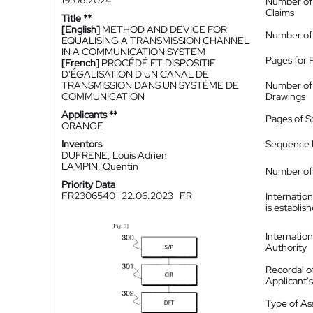
19.06.2024
Number of
Claims
Title **
[English]
METHOD AND DEVICE FOR
Number of
EQUALISING A TRANSMISSION CHANNEL
IN A COMMUNICATION SYSTEM
Pages for 
[French]
PROCÉDÉ ET DISPOSITIF
D'ÉGALISATION D'UN CANAL DE
TRANSMISSION DANS UN SYSTÈME DE
Number of
COMMUNICATION
Drawings
Applicants **
Pages of S
ORANGE
Inventors
Sequence L
DUFRENE, Louis Adrien
LAMPIN, Quentin
Number of 
Priority Data
FR2306540
22.06.2023
FR
Internatio
is establis
Internatio
Authority
Recordal o
Applicant
Type of A