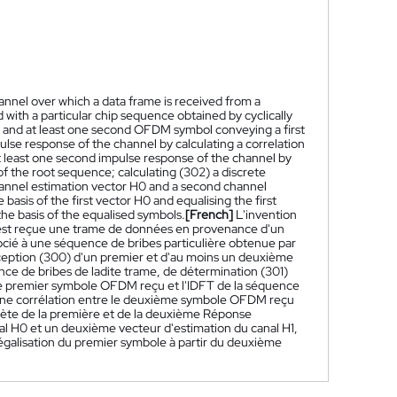
nnel over which a data frame is received from a
 with a particular chip sequence obtained by cyclically
st and at least one second OFDM symbol conveying a first
ulse response of the channel by calculating a correlation
 least one second impulse response of the channel by
 the root sequence; calculating (302) a discrete
channel estimation vector H0 and a second channel
asis of the first vector H0 and equalising the first
he basis of the equalised symbols.
[French]
L'invention
l est reçue une trame de données en provenance d'un
ocié à une séquence de bribes particulière obtenue par
ception (300) d'un premier et d'au moins un deuxième
 de bribes de ladite trame, de détermination (301)
 le premier symbole OFDM reçu et l'IDFT de la séquence
d'une corrélation entre le deuxième symbole OFDM reçu
crète de la première et de la deuxième Réponse
al H0 et un deuxième vecteur d'estimation du canal H1,
galisation du premier symbole à partir du deuxième