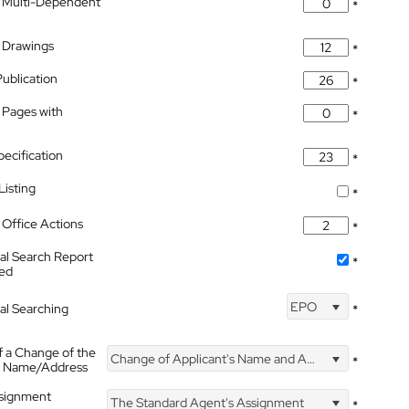
 Multi-Dependent
*
 Drawings
*
Publication
*
 Pages with
*
pecification
*
isting
*
Office Actions
*
nal Search Report
*
hed
EPO
nal Searching
*
f a Change of the
Change of Applicant's Name and Address
*
's Name/Address
ssignment
The Standard Agent's Assignment
*